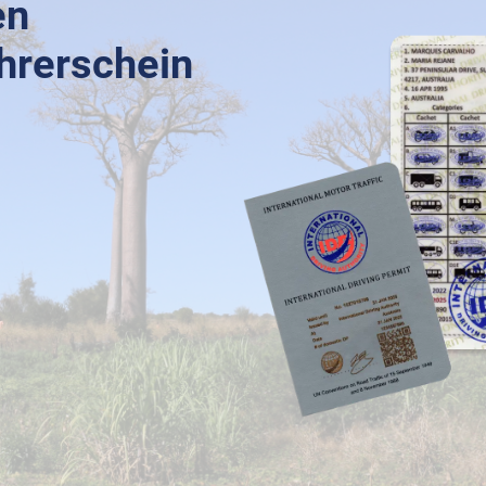
en
ührerschein