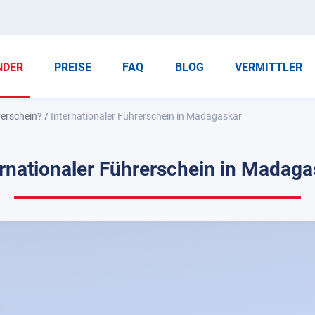
NDER
PREISE
FAQ
BLOG
VERMITTLER
rerschein?
/
Internationaler Führerschein in Madagaskar
ernationaler Führerschein in Madaga