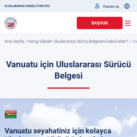
Oturum aç
ULUSLARARASI SÜRÜŞ OTORITESI
BAŞVUR
Ana Sayfa
/
Hangi ülkeler Uluslararası Sürüş Belgesini kabul eder?
/
Va
Vanuatu için Uluslararası Sürücü
Belgesi
Vanuatu seyahatiniz için kolayca