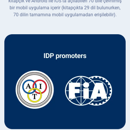
kitapçık ve Android ile iOS'ta açılabilen 70 dile çevrilmiş
bir mobil uygulama içerir (kitapçıkta 29 dil bulunurken,
70 dilin tamamına mobil uygulamadan erişilebilir).