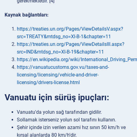
gerekmektedir. [4]
Kaynak bağlantıları:
https://treaties.un.org/Pages/ViewDetailsV.aspx?
src=TREATY&mtdsg_no=XI-B-1&chapter=11
https://treaties.un.org/Pages/ViewDetailsIII.aspx?
src=IND&mtdsg_no=XI-B-19&chapter=11
https://en.wikipedia.org/wiki/International_Driving_Per
https://vanuatucustoms.gov.vu/taxes-and-
licensing/licensing/vehicle-and-driver-
licensing/drivers-license.html
Vanuatu için sürüş ipuçları:
Vanuatu'da yolun sağ tarafından gidilir.
Sollamak isterseniz yolun sol tarafını kullanın.
Şehir içinde izin verilen azami hız sınırı 50 km/h ve
kırsal alanlarda 80 km/h'dir.