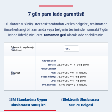
7 gün para iade garantisi!
Uluslararası Sürüş Otoritesi tarafından verilen belgeleri, teslimattan
önce herhangi bir zamanda veya belgenin tesliminden sonraki 7 gün
içinde ödediğiniz ücreti
tamamen geri
alarak iade edebilirsiniz.
Ödemenin yapılacağı
USD
para birimi
ABD'den uçak
25.99
USD
— 14 - 30 iş günü
postası:
FedEx Connect
32.99
USD
— 6 - 11 iş günü
Teslimat
Plus:
75.99
USD
— 4 - 6 iş günü
FedEx Priority:
88.99
USD
— 4 - 7 iş günü
UPS:
113.99
USD
— 2 - 5 iş günü
DHL Express:
BM Standardına Uygun
Elektronik Uluslararası
Uluslararası Sürüş İzni
Sürücü Belgesi