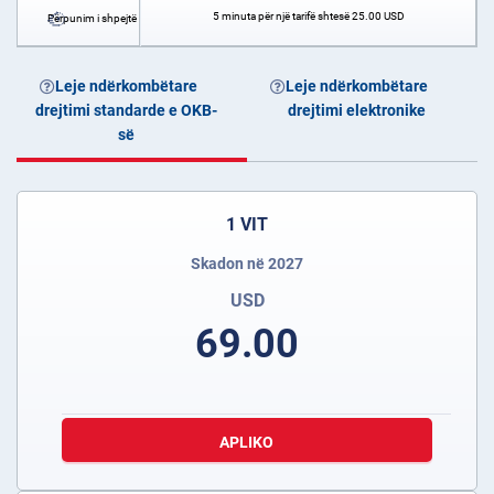
5 minuta për një tarifë shtesë
25.00
USD
Përpunim i shpejtë
Leje ndërkombëtare
Leje ndërkombëtare
drejtimi standarde e OKB-
drejtimi elektronike
së
1 VIT
Skadon në 2027
USD
69.00
APLIKO