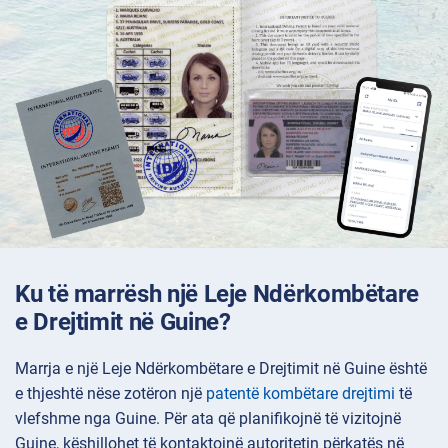
Ku të marrësh një Leje Ndërkombëtare
e Drejtimit në Guine?
Marrja e një Leje Ndërkombëtare e Drejtimit në Guine është
e thjeshtë nëse zotëron një
patentë kombëtare drejtimi
të
vlefshme nga Guine. Për ata që planifikojnë të vizitojnë
Guine, këshillohet të kontaktojnë autoritetin përkatës në