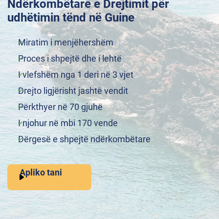
Ndërkombëtare e Drejtimit për
udhëtimin tënd në Guine
Miratim i menjëhershëm
Proces i shpejtë dhe i lehtë
I vlefshëm nga 1 deri në 3 vjet
Drejto ligjërisht jashtë vendit
Përkthyer në 70 gjuhë
I njohur në mbi 170 vende
Dërgesë e shpejtë ndërkombëtare
Apliko tani