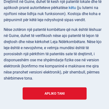
Drejtimit në Guine, duhet të kesh një patentë lokale dhe të
aplikosh pranë autoriteteve përkatëse
këtu
(ju lutemi na
njoftoni nëse lidhja nuk funksionon). Kostoja dhe koha e
përpunimit për këtë leje ndryshojnë sipas vendit.
Nëse zotëron një patentë kombëtare që nuk është lëshuar
në Guine, duhet të verifikosh nëse ajo patentë të lejon të
drejtosh dhe nëse kërkohet Leja Ndërkombëtare. Nëse kjo
leje është e nevojshme, e vetmja mundësi është të
porosisësh një përkthim të patentës sate të drejtimit, i
disponueshëm ose me shpërndarje fizike ose në version
elektronik (konfirmo me kompaninë e makinave me qira
nëse pranohet versioni elektronik), për shembull, përmes
shërbimeve tona.
APLIKO TANI