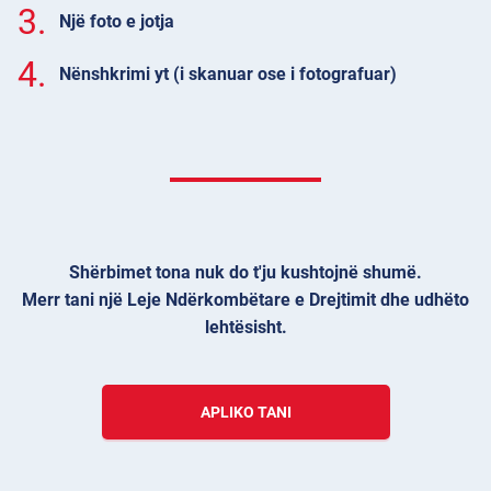
3.
Një foto e jotja
4.
Nënshkrimi yt (i skanuar ose i fotografuar)
Shërbimet tona nuk do t'ju kushtojnë shumë.
Merr tani një Leje Ndërkombëtare e Drejtimit dhe udhëto
lehtësisht.
APLIKO TANI