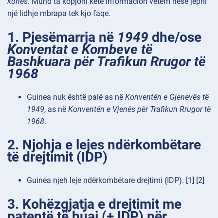
kohës.
Mund ta kopjoni këtë informacion vetëm nëse jepni
një lidhje mbrapa tek kjo faqe.
1. Pjesëmarrja në
1949
dhe/ose
Konventat e Kombeve të
Bashkuara për Trafikun Rrugor të
1968
Guinea nuk është palë as në
Konventën e Gjenevës të
1949
, as në
Konventën e Vjenës për Trafikun Rrugor të
1968
.
2. Njohja e lejes ndërkombëtare
të drejtimit (IDP)
Guinea njeh leje ndërkombëtare drejtimi (IDP). [1] [2]
3. Kohëzgjatja e drejtimit me
patentë të huaj (+ IDP) për