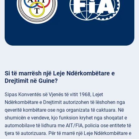
Si të marrësh një Leje Ndërkombëtare e
Drejtimit në Guine?
Sipas Konventës së Vjenës të vitit 1968, Lejet
Ndërkombëtare e Drejtimit autorizohen të lëshohen nga
qeveritë kombëtare ose nga organizata të caktuara. Në
shumicën e vendeve, kjo funksion kryhet nga shoqatat e
automobilave të lidhura me AIT/FIA, policia ose entitete të
tjera të autorizuara. Për të marrë një Leje Ndërkombëtare e