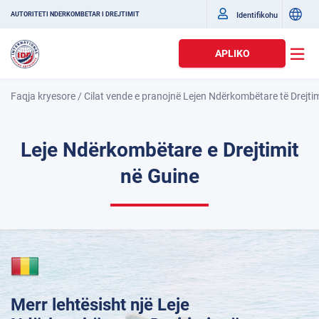
Identifikohu
AUTORITETI NDËRKOMBËTAR I DREJTIMIT
APLIKO
Faqja kryesore
/
Cilat vende e pranojnë Lejen Ndërkombëtare të Drejtim
Leje Ndërkombëtare e Drejtimit
në Guine
Merr lehtësisht një Leje