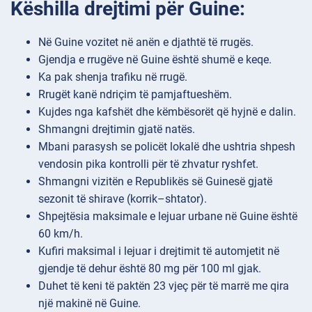
Këshilla drejtimi për Guine:
Në Guine vozitet në anën e djathtë të rrugës.
Gjendja e rrugëve në Guine është shumë e keqe.
Ka pak shenja trafiku në rrugë.
Rrugët kanë ndriçim të pamjaftueshëm.
Kujdes nga kafshët dhe këmbësorët që hyjnë e dalin.
Shmangni drejtimin gjatë natës.
Mbani parasysh se policët lokalë dhe ushtria shpesh
vendosin pika kontrolli për të zhvatur ryshfet.
Shmangni vizitën e Republikës së Guinesë gjatë
sezonit të shirave (korrik–shtator).
Shpejtësia maksimale e lejuar urbane në Guine është
60 km/h.
Kufiri maksimal i lejuar i drejtimit të automjetit në
gjendje të dehur është 80 mg për 100 ml gjak.
Duhet të keni të paktën 23 vjeç për të marrë me qira
një makinë në Guine.