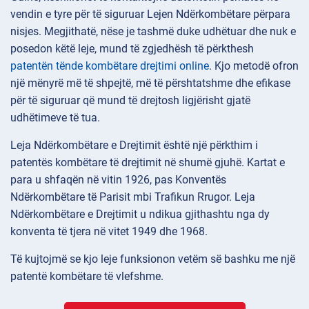
vendin e tyre për të siguruar Lejen Ndërkombëtare përpara
nisjes. Megjithatë, nëse je tashmë duke udhëtuar dhe nuk e
posedon këtë leje, mund të zgjedhësh të përkthesh
patentën tënde kombëtare drejtimi online
. Kjo metodë ofron
një mënyrë më të shpejtë, më të përshtatshme dhe efikase
për të siguruar që mund të drejtosh ligjërisht gjatë
udhëtimeve të tua.
Leja Ndërkombëtare e Drejtimit është një përkthim i
patentës kombëtare të drejtimit në shumë gjuhë. Kartat e
para u shfaqën në vitin 1926, pas Konventës
Ndërkombëtare të Parisit mbi Trafikun Rrugor. Leja
Ndërkombëtare e Drejtimit u ndikua gjithashtu nga dy
konventa të tjera në vitet 1949 dhe 1968.
Të kujtojmë se kjo leje funksionon vetëm së bashku me një
patentë kombëtare të vlefshme.