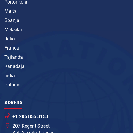
Portorikoja
Malta
Spanja
Meksika
Italia
Franca
Tajlanda
Kanadaja
India
Polonia
ADRESA
+1 205 855 3153
207 Regent Street
Kati 3, suitë, Londër