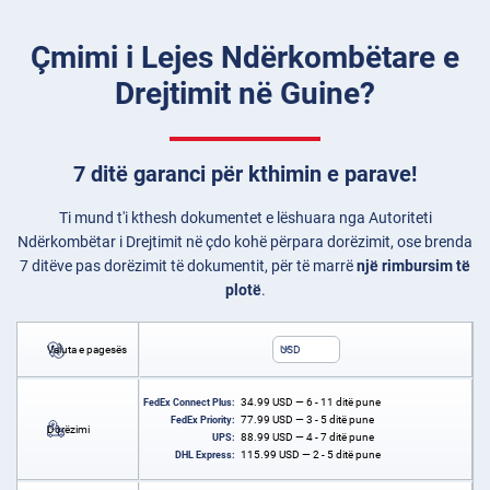
Çmimi i Lejes Ndërkombëtare e
Drejtimit në Guine?
7 ditë garanci për kthimin e parave!
Ti mund t'i kthesh dokumentet e lëshuara nga Autoriteti
Ndërkombëtar i Drejtimit në çdo kohë përpara dorëzimit, ose brenda
7 ditëve pas dorëzimit të dokumentit, për të marrë
një rimbursim të
plotë
.
Valuta e pagesës
USD
34.99
USD
— 6 - 11 ditë pune
FedEx Connect Plus:
77.99
USD
— 3 - 5 ditë pune
FedEx Priority:
Dorëzimi
88.99
USD
— 4 - 7 ditë pune
UPS:
115.99
USD
— 2 - 5 ditë pune
DHL Express: