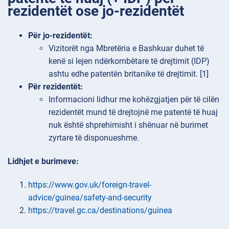
rezidentët ose jo-rezidentët
Për jo-rezidentët:
Vizitorët nga Mbretëria e Bashkuar duhet të
kenë si lejen ndërkombëtare të drejtimit (IDP)
ashtu edhe patentën britanike të drejtimit. [1]
Për rezidentët:
Informacioni lidhur me kohëzgjatjen për të cilën
rezidentët mund të drejtojnë me patentë të huaj
nuk është shprehimisht i shënuar në burimet
zyrtare të disponueshme.
Lidhjet e burimeve:
https://www.gov.uk/foreign-travel-
advice/guinea/safety-and-security
https://travel.gc.ca/destinations/guinea