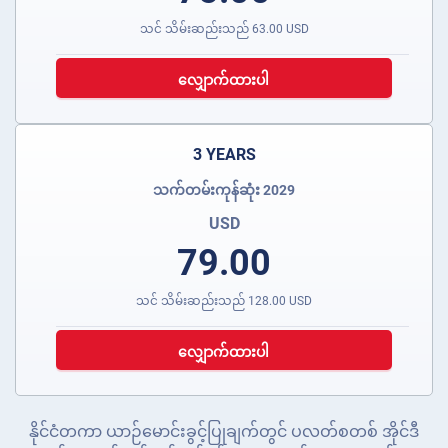
သင် သိမ်းဆည်းသည်
63.00
USD
လျှောက်ထားပါ
3 YEARS
သက်တမ်းကုန်ဆုံး 2029
USD
79.00
သင် သိမ်းဆည်းသည်
128.00
USD
လျှောက်ထားပါ
နိုင်ငံတကာ ယာဉ်မောင်းခွင့်ပြုချက်တွင် ပလတ်စတစ် အိုင်ဒီ