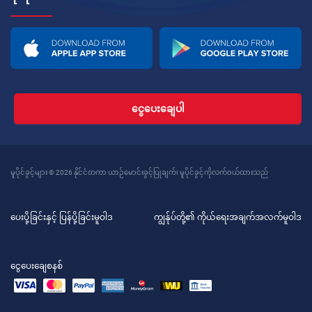
ငွေပေးချေပါ
မူပိုင်ခွင့်များ © 2026 နိုင်ငံတကာ ယာဉ်မောင်းခွင့်ပြုချက်၊ မူပိုင်ခွင့်ကိုလက်ဝယ်ထားသည်
ပေးပို့ခြင်းနှင့် ပြန်ပို့ခြင်းမူဝါဒ
ကျွန်ုပ်တို့၏ ကိုယ်ရေးအချက်အလက်မူဝါဒ
ငွေပေးချေစနစ်