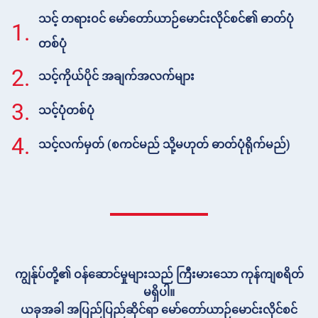
သင့် တရားဝင် မော်တော်ယာဉ်မောင်းလိုင်စင်၏ ဓာတ်ပုံ
1.
တစ်ပုံ
2.
သင့်ကိုယ်ပိုင် အချက်အလက်များ
3.
သင့်ပုံတစ်ပုံ
4.
သင့်လက်မှတ် (စကင်မည် သို့မဟုတ် ဓာတ်ပုံရိုက်မည်)
ကျွန်ုပ်တို့၏ ဝန်ဆောင်မှုများသည် ကြီးမားသော ကုန်ကျစရိတ်
မရှိပါ။
ယခုအခါ အပြည်ပြည်ဆိုင်ရာ မော်တော်ယာဉ်မောင်းလိုင်စင်