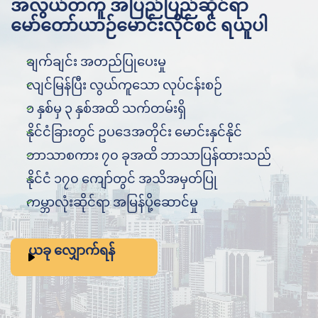
အလွယ်တကူ အပြည်ပြည်ဆိုင်ရာ
မော်တော်ယာဉ်မောင်းလိုင်စင် ရယူပါ
ချက်ချင်း အတည်ပြုပေးမှု
လျင်မြန်ပြီး လွယ်ကူသော လုပ်ငန်းစဉ်
၁ နှစ်မှ ၃ နှစ်အထိ သက်တမ်းရှိ
နိုင်ငံခြားတွင် ဥပဒေအတိုင်း မောင်းနှင်နိုင်
ဘာသာစကား ၇၀ ခုအထိ ဘာသာပြန်ထားသည်
နိုင်ငံ ၁၇၀ ကျော်တွင် အသိအမှတ်ပြု
ကမ္ဘာလုံးဆိုင်ရာ အမြန်ပို့ဆောင်မှု
ယခု လျှောက်ရန်