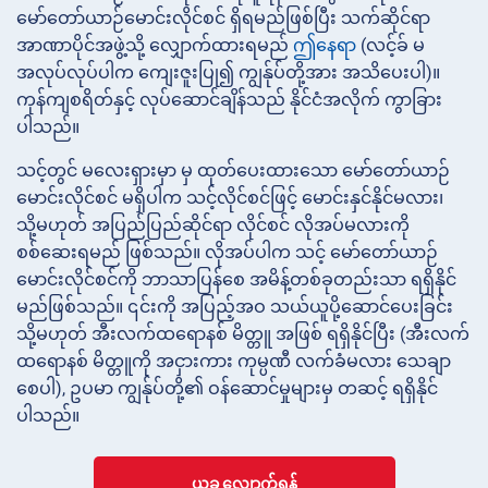
မော်တော်ယာဉ်မောင်းလိုင်စင် ရှိရမည်ဖြစ်ပြီး သက်ဆိုင်ရာ
အာဏာပိုင်အဖွဲ့သို့ လျှောက်ထားရမည်
ဤနေရာ
(လင့်ခ် မ
အလုပ်လုပ်ပါက ကျေးဇူးပြု၍ ကျွန်ုပ်တို့အား အသိပေးပါ)။
ကုန်ကျစရိတ်နှင့် လုပ်ဆောင်ချိန်သည် နိုင်ငံအလိုက် ကွာခြား
ပါသည်။
သင့်တွင် မလေးရှားမှာ မှ ထုတ်ပေးထားသော မော်တော်ယာဉ်
မောင်းလိုင်စင် မရှိပါက သင့်လိုင်စင်ဖြင့် မောင်းနှင်နိုင်မလား၊
သို့မဟုတ် အပြည်ပြည်ဆိုင်ရာ လိုင်စင် လိုအပ်မလားကို
စစ်ဆေးရမည် ဖြစ်သည်။ လိုအပ်ပါက သင့် မော်တော်ယာဉ်
မောင်းလိုင်စင်ကို ဘာသာပြန်စေ အမိန့်တစ်ခုတည်းသာ ရရှိနိုင်
မည်ဖြစ်သည်။ ၎င်းကို အပြည့်အဝ သယ်ယူပို့ဆောင်ပေးခြင်း
သို့မဟုတ် အီးလက်ထရောနစ် မိတ္တူ အဖြစ် ရရှိနိုင်ပြီး (အီးလက်
ထရောနစ် မိတ္တူကို အငှားကား ကုမ္ပဏီ လက်ခံမလား သေချာ
စေပါ), ဥပမာ ကျွန်ုပ်တို့၏ ဝန်ဆောင်မှုများမှ တဆင့် ရရှိနိုင်
ပါသည်။
ယခု လျှောက်ရန်