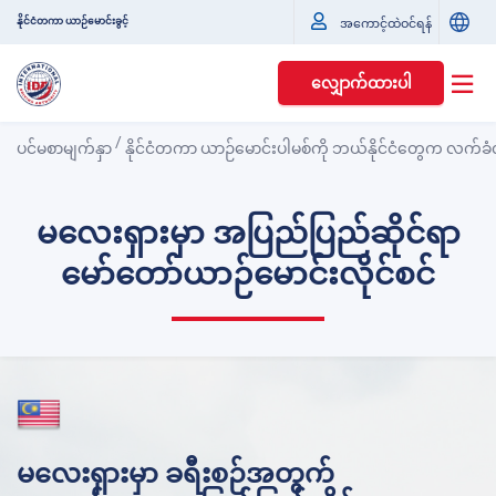
နိုင်ငံတကာ ယာဉ်မောင်းခွင့်
အကောင့်ထဲဝင်ရန်
လျှောက်ထားပါ
/
ပင်မစာမျက်နှာ
နိုင်ငံတကာ ယာဉ်မောင်းပါမစ်ကို ဘယ်နိုင်ငံတွေက လက်ခံ
မလေးရှားမှာ အပြည်ပြည်ဆိုင်ရာ
မော်တော်ယာဉ်မောင်းလိုင်စင်
မလေးရှားမှာ ခရီးစဉ်အတွက်