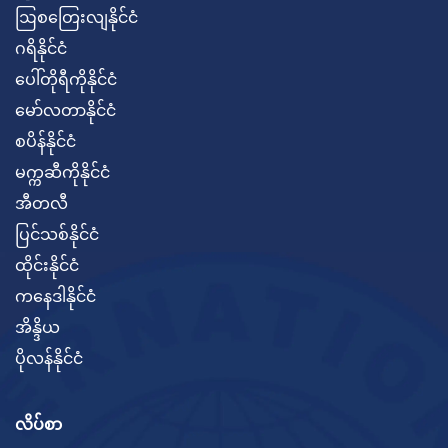
ဩစတြေးလျနိုင်ငံ
ဂရိနိုင်ငံ
ပေါ်တိုရီကိုနိုင်ငံ
မော်လတာနိုင်ငံ
စပိန်နိုင်ငံ
မက္ကဆီကိုနိုင်ငံ
အီတလီ
ပြင်သစ်နိုင်ငံ
ထိုင်းနိုင်ငံ
ကနေဒါနိုင်ငံ
အိန္ဒိယ
ပိုလန်နိုင်ငံ
လိပ်စာ