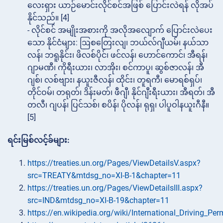
လေးရှား ယာဉ်မောင်းလိုင်စင်အဖြစ် ပြောင်းလဲရန် လိုအပ်
နိုင်သည်။ [4]
- လိုင်စင် အမျိုးအစားကို အလိုအလျောက် ပြောင်းလဲပေး
သော နိုင်ငံများ: ဩစတြေးလျ၊ ဘယ်လ်ဂျီယမ်၊ နယ်သာ
လန်၊ ဘရူနိုင်း၊ ဖိလစ်ပိုင်၊ ဖင်လန်၊ ဟောင်ကောင်၊ အီရန်၊
ဂျာမဏီ၊ ကိုရီးယား၊ လာအိုး၊ စင်ကာပူ၊ ဆွစ်ဇာလန်၊ အီ
ဂျစ်၊ လစ်ဗျား၊ နယူးဇီလန်၊ ထိုင်း၊ တူရကီ၊ မောရစ်ရှပ်၊
တိုင်ဝမ်၊ တရုတ်၊ ဒိန်းမတ်၊ ဖီဂျီ၊ နိုင်ဂျီးရီးယား၊ အီရတ်၊ အီ
တလီ၊ ဂျပန်၊ ပြင်သစ်၊ စပိန်၊ ပိုလန်၊ ရုရှ၊ ပါပူဝါနယူးဂီနီ။
[5]
ရင်းမြစ်လင့်ခ်များ:
https://treaties.un.org/Pages/ViewDetailsV.aspx?
src=TREATY&mtdsg_no=XI-B-1&chapter=11
https://treaties.un.org/Pages/ViewDetailsIII.aspx?
src=IND&mtdsg_no=XI-B-19&chapter=11
https://en.wikipedia.org/wiki/International_Driving_Per