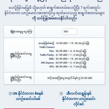
ပေးပို့ခြင်းမပြုမီ သို့မဟုတ် စာရွက်စာတမ်းပေးပို့ပြီး 7 ရက်အတွင်း
နိုင်ငံတကာ ယာဉ်မောင်းအာဏာပိုင်မှ ထုတ်ပေးသည့် စာရွက်စာတမ်းများ
ကို သင်ပြန်အမ်းပေးနိုင်ပါသည်
။
ငွေပေးချေမှု ငွေကြေး
USD
14.99
USD
— 15 - 50 အလုပ်ချိန်
လေကြောင်းစာပို့:
FedEx Connect
36.99
USD
— 4 - 9 အလုပ်ချိန်
Plus:
ပစ္စည်းပို့ဆောင်ပေးမှု
41.99
USD
— 1 - 3 အလုပ်ချိန်
FedEx Priority:
ရှိပါသည်။
52.99
USD
— 15 - 40 အလုပ်ချိန်
EMS:
64.99
USD
— 2 - 5 အလုပ်ချိန်
DHL Express:
88.99
USD
— 4 - 7 အလုပ်ချိန်
UPS:
ပစ္စည်းပို့ဆောင်ပေးမှု
အပိုအခကြေးငွေအတွက် မိနစ် ၅
25.00
USD
ရှိပါသည်။
UN နိုင်ငံတကာ စံစနစ်
အီလက်ထရွန်းနစ်
ယာဉ်မောင်းပါမစ်
နိုင်ငံတကာ ယာဉ်မောင်း
လိုင်စင်