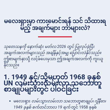
မလေးရှားမှာ ကားမောင်းရန် သင် သိထားရ
မည့် အချက်များ ဘာများလဲ?
သုတေသနကို နောက်ဆုံး မတ်လ 2026 တွင် ပြုလုပ်ခဲ့ပြီး
အချက်အလက်များသည် အချိန်နှင့်အမျှ ပြောင်းလဲနိုင်သည်။
ဤစာမျက်နှာသို့ လင့်ခ်ပေးမှသာ ဤအချက်အလက်ကို ကူးယူ
နိုင်သည်။
1. 1949 နှင့်/သို့မဟုတ် 1968 ခုနှစ်
UN လမ်းသွားလမ်းလာ သဘောတူ
စာချုပ်များတွင် ပါဝင်ခြင်း
မလေးရှား
လမ်းသွားလမ်းလာ သဘောတူစာချုပ်၊ ဂျီနီဗာ၊
1949 ခုနှစ် စက်တင်ဘာလ 19 ရက်
တွင် 1958 ခုနှစ်