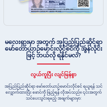
မလေးရှားမှာ အတွက် အပြည်ပြည်ဆိုင်ရာ
မော်တော်ယာဉ်မောင်းလိုင်စင်ကို အွန်လိုင်း
ဖြင့် ဘယ်လို ရနိုင်မလဲ?
လွယ်ကူပြီး လျင်မြန်စွာ
အပြည်ပြည်ဆိုင်ရာ မော်တော်ယာဉ်မောင်းလိုင်စင် ရယူရန် သင်
လျှောက်ထားပြီး ဖောင်ကို ဖြည့်ရန် လိုအပ်သည်။ ၎င်းအတွက်
သင်ပေးသွင်းရမည့် အချက်များမှာ: