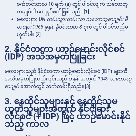
စက်တင်ဘာလ 10 ရက် (a) တွင် ပါဝင်လျက် သဘောတူ
စာချုပ်ပါ ကျေနပ်ဖက်ဖြစ်သည်။ [1]
မလေးရှား
UN လမ်းသွားလမ်းလာ သဘောတူစာချုပ်၊ ဗီ
ယင်နာ၊ 1968 ခုနှစ် နိုဝင်ဘာလ 8 ရက်
တွင် ပါဝင်သည်မ
ဟုတ်ပါ။ [2]
2. နိုင်ငံတကာ ယာဉ်မောင်းလိုင်စင်
(IDP) အသိအမှတ်ပြုခြင်း
မလေးရှားသည် နိုင်ငံတကာ ယာဉ်မောင်းလိုင်စင် (IDP) များကို
အသိအမှတ်ပြုသည်၊ ၎င်းသည်
၁ နှစ်
အတွက်
1949 သဘောတူ
စာချုပ်
အောက်တွင် သက်တမ်းရှိသည်။ [3]
3. နေထိုင်သူများနှင့် နေထိုင်သူမ
ဟုတ်သူများအတွက် နိုင်ငံခြား
လိုင်စင် (+ IDP) ဖြင့် ယာဉ်မောင်းနိုင်
သည့် ကာလ