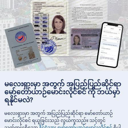
မလေးရှားမှာ အတွက် အပြည်ပြည်ဆိုင်ရာ
မော်တော်ယာဉ်မောင်းလိုင်စင် ကို ဘယ်မှာ
ရနိုင်မလဲ?
မလေးရှားမှာ အတွက် အပြည်ပြည်ဆိုင်ရာ မော်တော်ယာဉ်
မောင်းလိုင်စင် ရယူခြင်းသည် လွယ်ကူသည်။ သင့်တွင်
သက်တမ်းရှိသော
နိုင်ငံသား မော်တော်ယာဉ်မောင်းလိုင်စင်
ရှိပါ