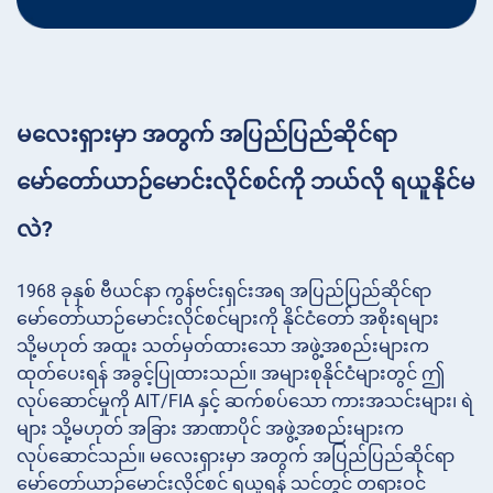
မလေးရှားမှာ အတွက် အပြည်ပြည်ဆိုင်ရာ
မော်တော်ယာဉ်မောင်းလိုင်စင်ကို ဘယ်လို ရယူနိုင်မ
လဲ?
1968 ခုနှစ် ဗီယင်နာ ကွန်ဗင်းရှင်းအရ အပြည်ပြည်ဆိုင်ရာ
မော်တော်ယာဉ်မောင်းလိုင်စင်များကို နိုင်ငံတော် အစိုးရများ
သို့မဟုတ် အထူး သတ်မှတ်ထားသော အဖွဲ့အစည်းများက
ထုတ်ပေးရန် အခွင့်ပြုထားသည်။ အများစုနိုင်ငံများတွင် ဤ
လုပ်ဆောင်မှုကို AIT/FIA နှင့် ဆက်စပ်သော ကားအသင်းများ၊ ရဲ
များ သို့မဟုတ် အခြား အာဏာပိုင် အဖွဲ့အစည်းများက
လုပ်ဆောင်သည်။ မလေးရှားမှာ အတွက် အပြည်ပြည်ဆိုင်ရာ
မော်တော်ယာဉ်မောင်းလိုင်စင် ရယူရန် သင်တွင် တရားဝင်