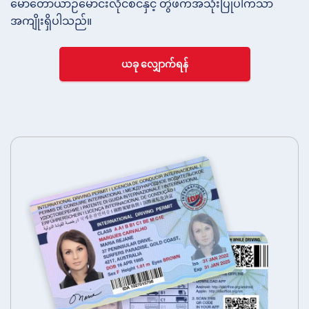
မော်တော်ယာဉ်မောင်းလိုင်စင်နှင့် တွဲဖက်အသုံးပြုပါကသာ
အကျိုးရှိပါသည်။
ယခု လျှောက်ရန်