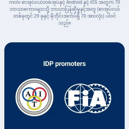
ကတ်၊ စာအုပ်ငယ်တစ်အုပ်နှင့် Android နှင့် iOS အတွက် 70
ဘာသာစကားများသို့ ဘာသာပြန်ဆိုမှုနှင့်အတူ (စာအုပ်ငယ်
တစ်ခုတွင် 29 ခုနှင့် မိုဘိုင်းအက်ပ်ရှိ 70 အားလုံး) ပါဝင်
သည်။