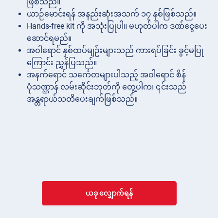
ဖြစ်သည်။
ယာဉ်မောင်းရန် အနည်းဆုံးအသက် ၁၇ နှစ်ဖြစ်သည်။
Hands-free kit ကို အသုံးပြုပါ။ မဟုတ်ပါက ဒဏ်ငွေပေး
ဆောင်ရမည်။
အဝါရောင် နှစ်ထပ်မျဉ်းများသည် ကားရပ်ခြင်း ခွင့်မပြု
ကြောင်း ညွှန်ပြသည်။
အနက်ရောင် သင်္ကေတများပါသည့် အဝါရောင် စိန်
ပုံသဏ္ဌာန် လမ်းဆိုင်းဘုတ်ကို တွေ့ပါက၊ ၎င်းသည်
အန္တရာယ်သတိပေးချက်ဖြစ်သည်။
ယခု လျှောက်ရန်