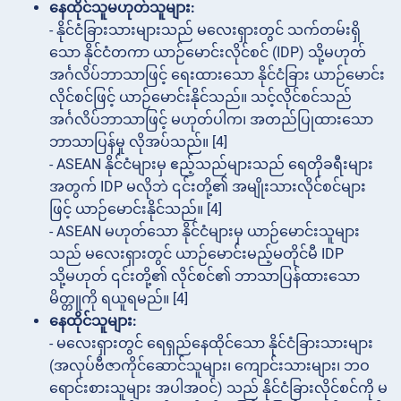
နေထိုင်သူမဟုတ်သူများ:
- နိုင်ငံခြားသားများသည် မလေးရှားတွင် သက်တမ်းရှိ
သော နိုင်ငံတကာ ယာဉ်မောင်းလိုင်စင် (IDP) သို့မဟုတ်
အင်္ဂလိပ်ဘာသာဖြင့် ရေးထားသော နိုင်ငံခြား ယာဉ်မောင်း
လိုင်စင်ဖြင့် ယာဉ်မောင်းနိုင်သည်။ သင့်လိုင်စင်သည်
အင်္ဂလိပ်ဘာသာဖြင့် မဟုတ်ပါက၊ အတည်ပြုထားသော
ဘာသာပြန်မှု လိုအပ်သည်။ [4]
- ASEAN နိုင်ငံများမှ ဧည့်သည်များသည် ရေတိုခရီးများ
အတွက် IDP မလိုဘဲ ၎င်းတို့၏ အမျိုးသားလိုင်စင်များ
ဖြင့် ယာဉ်မောင်းနိုင်သည်။ [4]
- ASEAN မဟုတ်သော နိုင်ငံများမှ ယာဉ်မောင်းသူများ
သည် မလေးရှားတွင် ယာဉ်မောင်းမည့်မတိုင်မီ IDP
သို့မဟုတ် ၎င်းတို့၏ လိုင်စင်၏ ဘာသာပြန်ထားသော
မိတ္တူကို ရယူရမည်။ [4]
နေထိုင်သူများ:
- မလေးရှားတွင် ရေရှည်နေထိုင်သော နိုင်ငံခြားသားများ
(အလုပ်ဗီဇာကိုင်ဆောင်သူများ၊ ကျောင်းသားများ၊ ဘဝ
ရောင်းစားသူများ အပါအဝင်) သည် နိုင်ငံခြားလိုင်စင်ကို မ