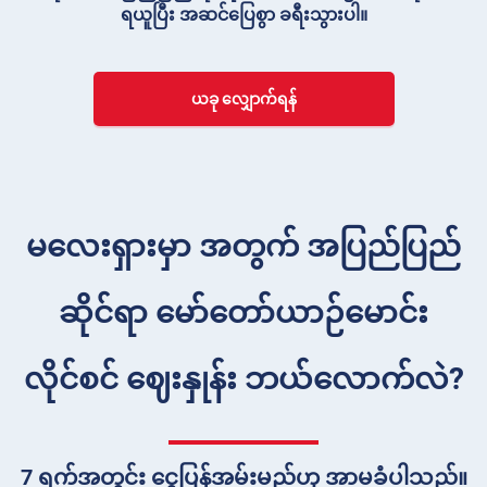
ရယူပြီး အဆင်ပြေစွာ ခရီးသွားပါ။
ယခု လျှောက်ရန်
မလေးရှားမှာ အတွက် အပြည်ပြည်
ဆိုင်ရာ မော်တော်ယာဉ်မောင်း
လိုင်စင် ဈေးနှုန်း ဘယ်လောက်လဲ?
7 ရက်အတွင်း ငွေပြန်အမ်းမည်ဟု အာမခံပါသည်။