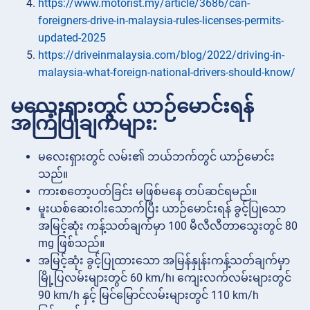
https://www.motorist.my/article/3686/can-
foreigners-drive-in-malaysia-rules-licenses-permits-
updated-2025
https://driveinmalaysia.com/blog/2022/driving-in-
malaysia-what-foreign-national-drivers-should-know/
မလေးရှားတွင် ယာဉ်မောင်းရန်
အကြံပြုချက်များ:
မလေးရှားတွင် လမ်း၏ ဘယ်ဘက်တွင် ယာဉ်မောင်း
သည်။
ကားစတော့ပတ်ခြင်း မဖြစ်မနေ တပ်ဆင်ရမည်။
မူးယစ်ဆေးဝါးသောက်ပြီး ယာဉ်မောင်းရန် ခွင့်ပြုသော
အမြင့်ဆုံး ကန့်သတ်ချက်မှာ 100 မီလီလီတာသွေးတွင် 80
mg ဖြစ်သည်။
အမြင့်ဆုံး ခွင့်ပြုထားသော အမြန်နှုန်းကန့်သတ်ချက်မှာ
မြို့ပြလမ်းများတွင် 60 km/h၊ ကျေးလက်လမ်းများတွင်
90 km/h နှင့် မြင်မြောင်လမ်းများတွင် 110 km/h