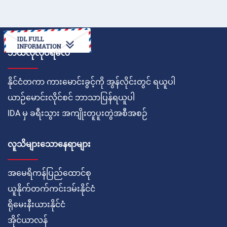
ဘယ်လိုလုပ်ရမလဲ
နိုင်ငံတကာ ကားမောင်းခွင့်ကို အွန်လိုင်းတွင် ရယူပါ
ယာဉ်မောင်းလိုင်စင် ဘာသာပြန်ရယူပါ
IDA မှ ခရီးသွား အကျိုးတူပူးတွဲအစီအစဉ်
လူသိများသောနေရာများ
အမေရိကန်ပြည်ထောင်စု
ယူနိုက်တက်ကင်းဒမ်းနိုင်ငံ
ရိုမေးနီးယားနိုင်ငံ
အိုင်ယာလန်