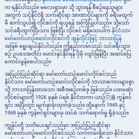
က ရနိုင်ပါသည်။ မလေးရှားမှာ သို့ သွားရန် စီစဉ်နေသူများ
အတွက် သင့်နိုင်ငံရှိ သက်ဆိုင်ရာ အာဏာပိုင်များကို ခရီးမထွက်
မီ ဆက်သွယ်၍ လိုင်စင်ကို ရယူရန် အကြံပြုပါသည်။ သို့သော်
သင်ခရီးထွက်ပြီးသား ဖြစ်ပြီး လိုင်စင် မရှိသေးပါက
နိုင်ငံသား
မော်တော်ယာဉ်မောင်းလိုင်စင်ကို အွန်လိုင်းဖြင့် ဘာသာပြန်
အဖြစ် ရွေးချယ်နိုင်ပါသည်။ ဤနည်းလမ်းသည် သင်ခရီးသွား
စဉ် ဥပဒေအတိုင်း မောင်းနှင်နိုင်ရန် ပိုမို လျင်မြန်ပြီး အဆင်ပြေ
ကောင်းမွန်စေပါသည်။
အပြည်ပြည်ဆိုင်ရာ မော်တော်ယာဉ်မောင်းလိုင်စင်သည်
နိုင်ငံသား မော်တော်ယာဉ်မောင်းလိုင်စင်ကို ဘာသာစကားများစွာ
သို့ ဘာသာပြန်ထားသော အစီအစဉ်တစ်ခု ဖြစ်သည်။ ပထမဆုံး
လိုင်စင်များကို 1926 ခုနှစ် ပဲရစ် နိုင်ငံတကာ ယာဉ်交通 ကွန်ဗင်
ရှင်း အပြီးတွင် မျက်နှာဖုံးထုတ်ခဲ့သည်။ ထို့နောက် 1949 နှင့်
1968 ခုနှစ် ကွန်ဗင်ရှင်းများမှ ထပ်မံ သက်ရောက်မှု ရှိခဲ့သည်။
ကျွန်ုပ်တို့ သတိပေးချင်သည်မှာ အပြည်ပြည်ဆိုင်ရာ
မော်တော်ယာဉ်မောင်းလိုင်စင်သည် သက်တမ်းရှိသော နိုင်ငံသား