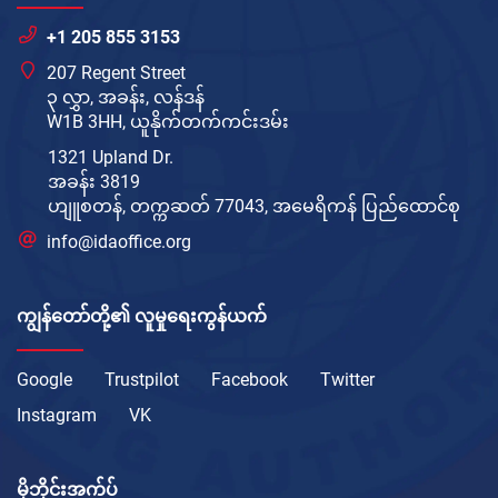
+1 205 855 3153
207 Regent Street
၃ လွှာ, အခန်း, လန်ဒန်
W1B 3HH, ယူနိုက်တက်ကင်းဒမ်း
1321 Upland Dr.
အခန်း 3819
ဟျူစတန်, တက္ကဆတ် 77043, အမေရိကန် ပြည်ထောင်စု
info@idaoffice.org
ကျွန်တော်တို့၏ လူမှုရေးကွန်ယက်
Google
Trustpilot
Facebook
Twitter
Instagram
VK
မိုဘိုင်းအက်ပ်