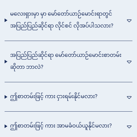
မလေးရှားမှာ မှာ မော်တော်ယာဉ်မောင်းရာတွင်
အပြည်ပြည်ဆိုင်ရာ လိုင်စင် လိုအပ်ပါသလား?
အပြည်ပြည်ဆိုင်ရာ မော်တော်ယာဉ်မောင်းစာတမ်း
ဆိုတာ ဘာလဲ?
ဤစာတမ်းဖြင့် ကား ငှားရမ်းနိုင်မလား?
ဤစာတမ်းဖြင့် ကား အာမခံဝယ်ယူနိုင်မလား?