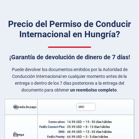
Precio del Permiso de Conducir
Internacional en Hungría?
¡Garantía de devolución de dinero de 7 días!
Puede devolver los documentos emitidos por la Autoridad de
Conducción Internacional en cualquier momento antes de la
entrega o dentro de los 7 días posteriores a la entrega del
documento para obtener
un reembolso completo
.
Moneda de pago
USD
14.99
USD
— 15 - 50 días hábiles
Correo aéreo:
35.99
USD
— 8 - 13 días hábiles
FedEx Connect Plus:
46.99
USD
— 15 - 30 días hábiles
EMS:
Entrega
64.99
USD
— 3 - 5 días hábiles
FedEx Priority: