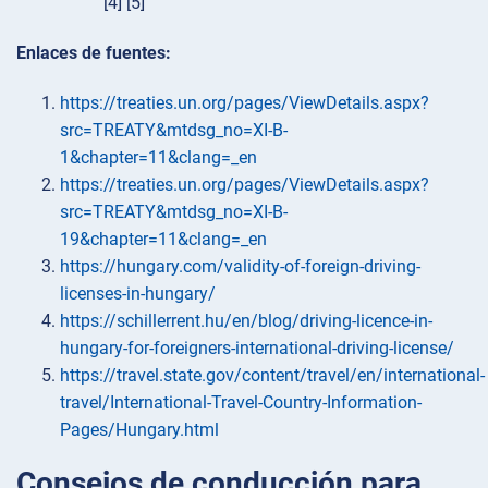
[4] [5]
Enlaces de fuentes:
https://treaties.un.org/pages/ViewDetails.aspx?
src=TREATY&mtdsg_no=XI-B-
1&chapter=11&clang=_en
https://treaties.un.org/pages/ViewDetails.aspx?
src=TREATY&mtdsg_no=XI-B-
19&chapter=11&clang=_en
https://hungary.com/validity-of-foreign-driving-
licenses-in-hungary/
https://schillerrent.hu/en/blog/driving-licence-in-
hungary-for-foreigners-international-driving-license/
https://travel.state.gov/content/travel/en/international-
travel/International-Travel-Country-Information-
Pages/Hungary.html
Consejos de conducción para