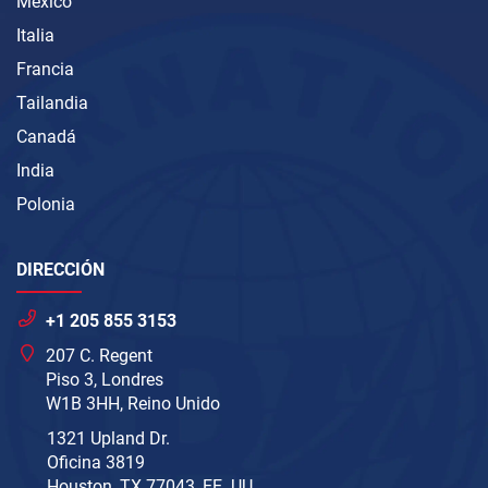
México
Italia
Francia
Tailandia
Canadá
India
Polonia
DIRECCIÓN
+1 205 855 3153
207 C. Regent
Piso 3, Londres
W1B 3HH, Reino Unido
1321 Upland Dr.
Oficina 3819
Houston, TX 77043, EE. UU.