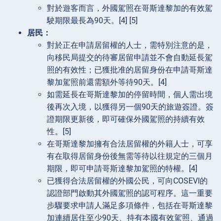
對於遊客而言，外國駕照在哥斯達黎加的有效駕
駛期限最長為90天。[4] [5]
居民：
對於正在申請居留權的人士，需特別注意的是，
向移民局提交的待審居留申請並不會自動延長駕
照的有效性；已獲批准的居留身份在申請哥斯達
黎加駕照前還需額外等待90天。[4]
如需延長在哥斯達黎加的停留時間，個人需出境
後再次入境，以獲得另一個90天的旅遊簽證。簽
證期限更新後，即可確保外國駕照的持續有效
性。[5]
在哥斯達黎加擁有合法居留權的外籍人士，可享
有在取得居留身份後無需等待以往規定的三個月
期限，即可申請哥斯達黎加駕照的特權。[4]
已獲得合法居留權的外國公民，可向COSEVI的
認證部門啟動其外國駕照的認可程序。這一重要
步驟要求申請人滿足多項條件，包括在哥斯達黎
加連續居住至少90天、持有本國有效駕照、通過