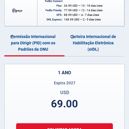
FedEx Connect
34.99
USD
— 13 - 18 dias úteis
Plus:
77.99
USD
— 12 - 14 dias úteis
Entrega
FedEx Priority:
88.99
USD
— 4 - 7 dias úteis
UPS:
148.99
USD
— 2 - 5 dias úteis
DHL Express:
Permissão Internacional
Carteira Internacional de
para Dirigir (PID) com os
Habilitação Eletrônica
Padrões da ONU
(eIDL)
1 ANO
Expira 2027
USD
69.00