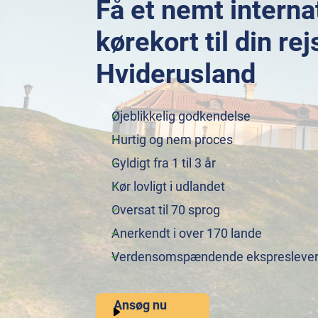
Få et nemt interna
kørekort til din rej
Hviderusland
Øjeblikkelig godkendelse
Hurtig og nem proces
Gyldigt fra 1 til 3 år
Kør lovligt i udlandet
Oversat til 70 sprog
Anerkendt i over 170 lande
Verdensomspændende ekspreslever
Ansøg nu