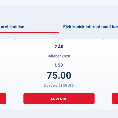
øretilladelse
Elektronisk internationalt kø
2 ÅR
Udløber 2028
USD
75.00
Du sparer
63.00
USD
ANVENDE