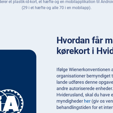
derer et plastik-id-kort, et hæfte og en mobilapplikation til Andr
(29 i et hæfte og alle 70 i en mobilapp).
Hvordan får ma
kørekort i Hvi
Ifølge Wienerkonventionen a
organisationer bemyndiget til
lande udføres denne opgave af
andre autoriserede enheder. F
Hviderusland, skal du have e
myndigheder
her
(giv os venl
behandlingstiden for et intern