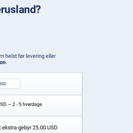
derusland?
helst før levering eller
ion
.
USD
USD
— 2 - 5 hverdage
t ekstra gebyr
25.00
USD