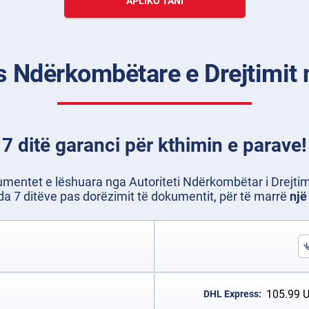
APLIKO TANI
s Ndërkombëtare e Drejtimit n
7 ditë garanci për kthimin e parave!
umentet e lëshuara nga Autoriteti Ndërkombëtar i Drejti
da 7 ditëve pas dorëzimit të dokumentit, për të marrë
një
105.99
DHL Express: