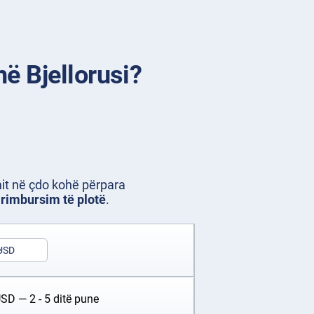
ë Bjellorusi?
mit në çdo kohë përpara
 rimbursim të plotë
.
USD
USD
— 2 - 5 ditë pune