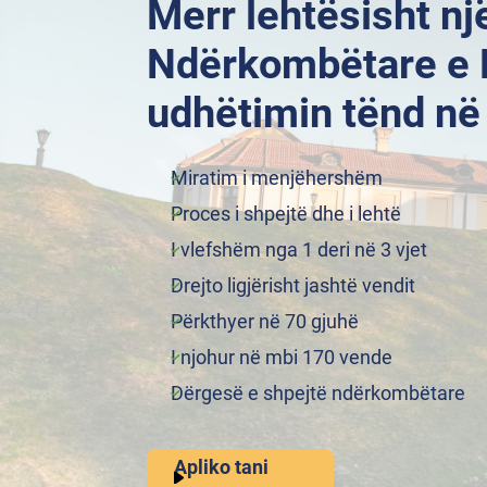
Merr lehtësisht nj
Ndërkombëtare e D
udhëtimin tënd në 
Miratim i menjëhershëm
Proces i shpejtë dhe i lehtë
I vlefshëm nga 1 deri në 3 vjet
Drejto ligjërisht jashtë vendit
Përkthyer në 70 gjuhë
I njohur në mbi 170 vende
Dërgesë e shpejtë ndërkombëtare
Apliko tani