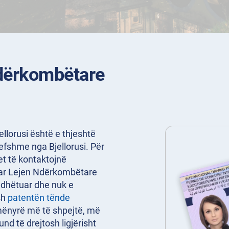
Ndërkombëtare
llorusi është e thjeshtë
efshme nga Bjellorusi. Për
het të kontaktojnë
ruar Lejen Ndërkombëtare
udhëtuar dhe nuk e
sh
patentën tënde
mënyrë më të shpejtë, më
d të drejtosh ligjërisht