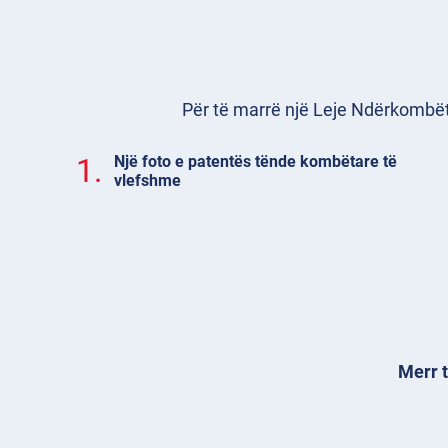
Për të marrë një Leje Ndërkombëtar
1.
Një foto e patentës tënde kombëtare të
vlefshme
Merr t