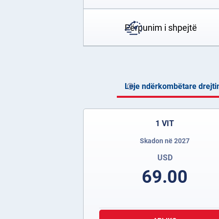
Përpunim i shpejtë
Leje ndërkombëtare drejti
1 VIT
Skadon në 2027
USD
69.00