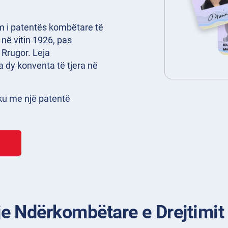
m i patentës kombëtare të
në vitin 1926, pas
Rrugor. Leja
 dy konventa të tjera në
ku me një patentë
je Ndërkombëtare e Drejtimit 