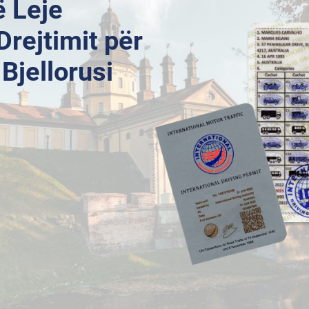
ë Leje
rejtimit për
Bjellorusi