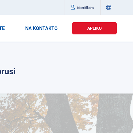
Identifikohu
TË
NA KONTAKTO
APLIKO
orusi