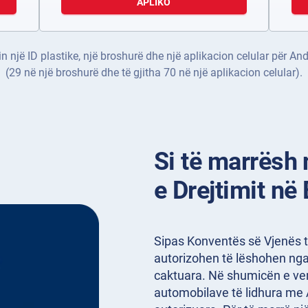
APLIKO
n një ID plastike, një broshurë dhe një aplikacion celular për A
(29 në një broshurë dhe të gjitha 70 në një aplikacion celular).
Si të marrësh
e Drejtimit në 
Sipas Konventës së Vjenës të
autorizohen të lëshohen nga
caktuara. Në shumicën e ven
automobilave të lidhura me AI