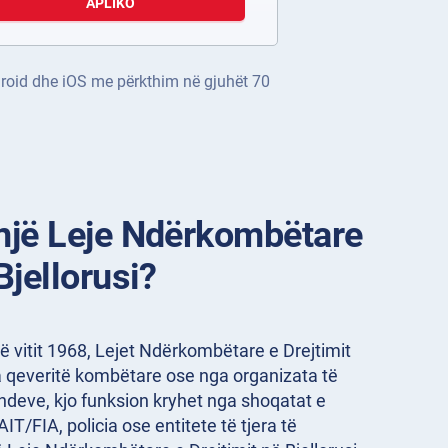
APLIKO
ndroid dhe iOS me përkthim në gjuhët 70
 një Leje Ndërkombëtare
Bjellorusi?
 vitit 1968, Lejet Ndërkombëtare e Drejtimit
 qeveritë kombëtare ose nga organizata të
deve, kjo funksion kryhet nga shoqatat e
T/FIA, policia ose entitete të tjera të