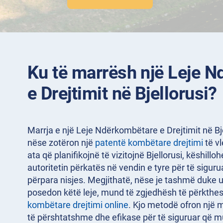
Ku të marrësh një Leje 
e Drejtimit në Bjellorusi?
Marrja e një Leje Ndërkombëtare e Drejtimit në Bje
nëse zotëron një
patentë kombëtare drejtimi
të vl
ata që planifikojnë të vizitojnë Bjellorusi, këshillo
autoritetin përkatës në vendin e tyre për të sigu
përpara nisjes. Megjithatë, nëse je tashmë duke 
posedon këtë leje, mund të zgjedhësh të përkthe
kombëtare drejtimi online
. Kjo metodë ofron një 
të përshtatshme dhe efikase për të siguruar që mun