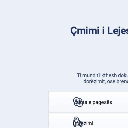
Çmimi i Leje
Ti mund t'i kthesh dok
dorëzimit, ose bren
Valuta e pagesës
Dorëzimi