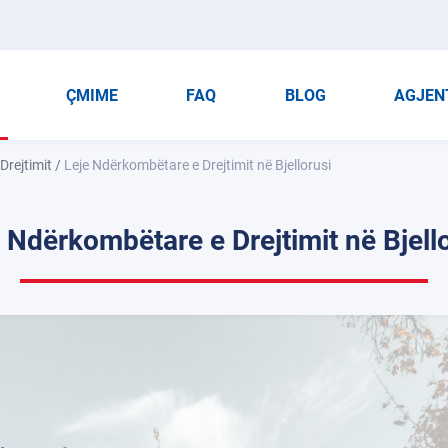
ÇMIME
FAQ
BLOG
AGJEN
Drejtimit
/
Leje Ndërkombëtare e Drejtimit në Bjellorusi
 Ndërkombëtare e Drejtimit në Bjell