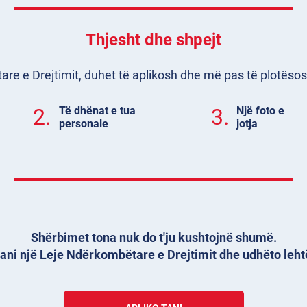
Thjesht dhe shpejt
e e Drejtimit, duhet të aplikosh dhe më pas të plotësosh 
2.
Të dhënat e tua
3.
Një foto e
personale
jotja
Shërbimet tona nuk do t'ju kushtojnë shumë.
ani një Leje Ndërkombëtare e Drejtimit dhe udhëto leht