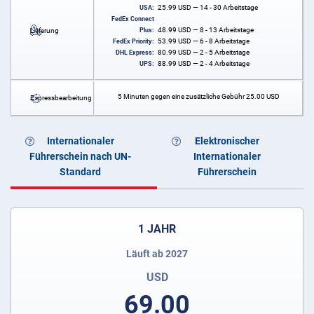
25.99
USD
— 14 - 30 Arbeitstage
USA:
FedEx Connect
48.99
USD
— 8 - 13 Arbeitstage
Lieferung
Plus:
53.99
USD
— 6 - 8 Arbeitstage
FedEx Priority:
80.99
USD
— 2 - 5 Arbeitstage
DHL Express:
88.99
USD
— 2 - 4 Arbeitstage
UPS:
5 Minuten gegen eine zusätzliche Gebühr
25.00
USD
Expressbearbeitung
Internationaler
Elektronischer
Führerschein nach UN-
Internationaler
Standard
Führerschein
1 JAHR
Läuft ab 2027
USD
69.00