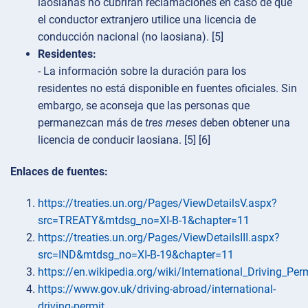
laosianas no cubrirán reclamaciones en caso de que
el conductor extranjero utilice una licencia de
conducción nacional (no laosiana). [5]
Residentes:
- La información sobre la duración para los
residentes no está disponible en fuentes oficiales. Sin
embargo, se aconseja que las personas que
permanezcan más de
tres meses
deben obtener una
licencia de conducir laosiana. [5] [6]
Enlaces de fuentes:
https://treaties.un.org/Pages/ViewDetailsV.aspx?
src=TREATY&mtdsg_no=XI-B-1&chapter=11
https://treaties.un.org/Pages/ViewDetailsIII.aspx?
src=IND&mtdsg_no=XI-B-19&chapter=11
https://en.wikipedia.org/wiki/International_Driving_Per
https://www.gov.uk/driving-abroad/international-
driving-permit