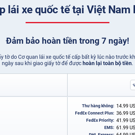
p lái xe quốc tế tại Việt Nam 
Đảm bảo hoàn tiền trong 7 ngày!
iấy tờ do Cơ quan lái xe quốc tế cấp bất kỳ lúc nào trước k
ngày sau khi giao giấy tờ để được
hoàn lại toàn bộ tiền
.
14.99
U
Thư hàng không:
36.99
U
FedEx Connect Plus:
41.99
U
FedEx Priority:
61.99
U
EMS:
64.99
U
DHL Express: