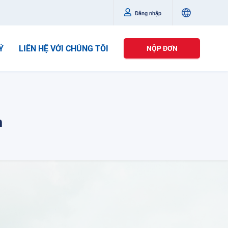
Đăng nhập
Ý
LIÊN HỆ VỚI CHÚNG TÔI
NỘP ĐƠN
m