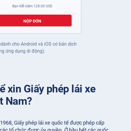
Bạn tiết kiệm
128.00
USD
NỘP ĐƠN
 dành cho Android và iOS có bản dịch
ng ứng dụng di động).
 xin Giấy phép lái xe
ệt Nam?
968, Giấy phép lái xe quốc tế được phép cấp
 các tổ chức được ủy quyền. Ở hầu hết các quốc