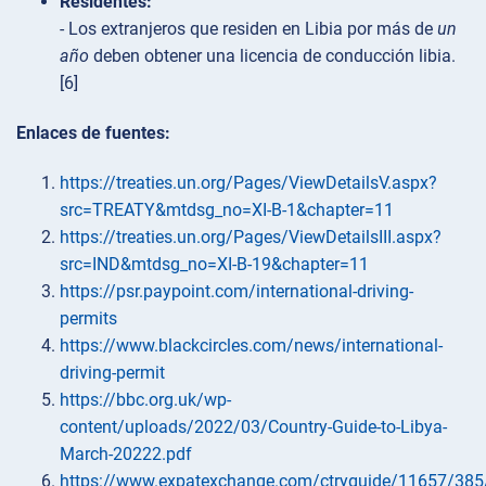
Residentes:
- Los extranjeros que residen en Libia por más de
un
año
deben obtener una licencia de conducción libia.
[6]
Enlaces de fuentes:
https://treaties.un.org/Pages/ViewDetailsV.aspx?
src=TREATY&mtdsg_no=XI-B-1&chapter=11
https://treaties.un.org/Pages/ViewDetailsIII.aspx?
src=IND&mtdsg_no=XI-B-19&chapter=11
https://psr.paypoint.com/international-driving-
permits
https://www.blackcircles.com/news/international-
driving-permit
https://bbc.org.uk/wp-
content/uploads/2022/03/Country-Guide-to-Libya-
March-20222.pdf
https://www.expatexchange.com/ctryguide/11657/385