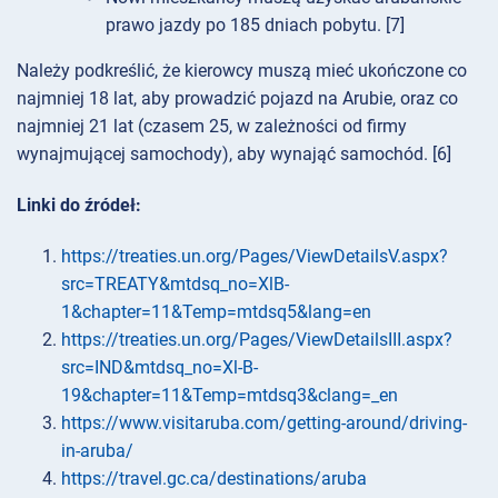
prawo jazdy po 185 dniach pobytu. [7]
Należy podkreślić, że kierowcy muszą mieć ukończone co
najmniej 18 lat, aby prowadzić pojazd na Arubie, oraz co
najmniej 21 lat (czasem 25, w zależności od firmy
wynajmującej samochody), aby wynająć samochód. [6]
Linki do źródeł:
https://treaties.un.org/Pages/ViewDetailsV.aspx?
src=TREATY&mtdsq_no=XlB-
1&chapter=11&Temp=mtdsq5&lang=en
https://treaties.un.org/Pages/ViewDetailsIII.aspx?
src=IND&mtdsq_no=Xl-B-
19&chapter=11&Temp=mtdsq3&clang=_en
https://www.visitaruba.com/getting-around/driving-
in-aruba/
https://travel.gc.ca/destinations/aruba