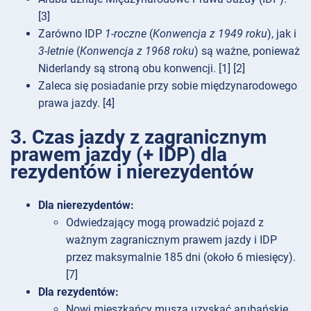
[3]
Zarówno IDP
1-roczne
(
Konwencja z 1949 roku
), jak i
3-letnie
(
Konwencja z 1968 roku
) są ważne, ponieważ
Niderlandy są stroną obu konwencji. [1] [2]
Zaleca się posiadanie przy sobie międzynarodowego
prawa jazdy. [4]
3. Czas jazdy z zagranicznym
prawem jazdy (+ IDP) dla
rezydentów i nierezydentów
Dla nierezydentów:
Odwiedzający mogą prowadzić pojazd z
ważnym zagranicznym prawem jazdy i IDP
przez maksymalnie 185 dni (około 6 miesięcy).
[7]
Dla rezydentów:
Nowi mieszkańcy muszą uzyskać arubańskie