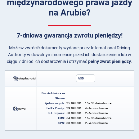
międzynarodowego prawa jazdy
na Arubie?
7-dniowa gwarancja zwrotu pieniędzy!
Możesz zwrócić dokumenty wydane przez International Driving
Authority w dowolnym momencie przed ich dostarczeniem lub w
ciągu 7 dni od ich dostarczenia i otrzymać
pełny zwrot pieniędzy
.
Waluta płatności
USD
Poczta lotnicza ze
Stanów
25.99
USD
— 15 - 30 dni robocze
Zjednoczonych:
29.99
USD
— 4 - 6 dni robocze
Dostawa
FedEx Priority:
58.99
USD
— 2 - 5 dni robocze
DHL Express:
64.99
USD
— 15 - 35 dni robocze
EMS:
88.99
USD
— 2 - 4 dni robocze
UPS: