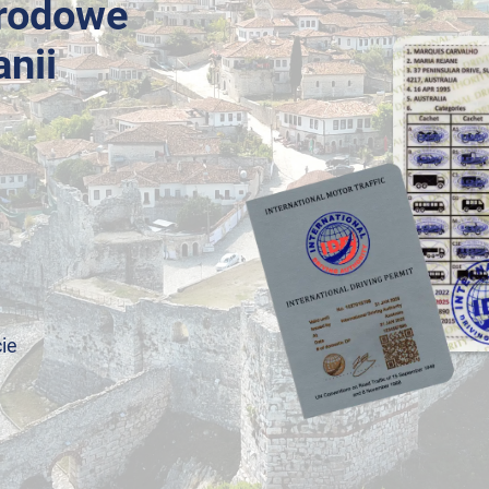
arodowe
nii
ie