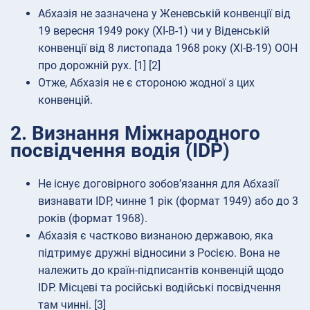
Абхазія не зазначена у Женевській конвенції від
19 вересня 1949 року (XI-B-1) чи у Віденській
конвенції від 8 листопада 1968 року (XI-B-19) ООН
про дорожній рух. [1] [2]
Отже, Абхазія не є стороною жодної з цих
конвенцій.
2. Визнання Міжнародного
посвідчення водія (IDP)
Не існує договірного зобов’язання для Абхазії
визнавати IDP, чинне 1 рік (формат 1949) або до 3
років (формат 1968).
Абхазія є частково визнаною державою, яка
підтримує дружні відносини з Росією. Вона не
належить до країн-підписантів конвенцій щодо
IDP. Місцеві та російські водійські посвідчення
там чинні. [3]