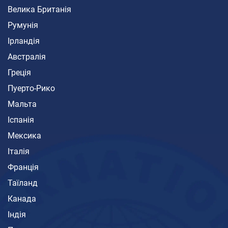
Велика Британія
Румунія
Ірландія
Австралія
Греція
Пуерто-Рико
Мальта
Іспанія
Мексика
Італія
Франція
Таїланд
Канада
Індія