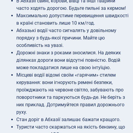
В Абхазії свині, корови, вівці та інші тварини
часто ходять дорогою. Будьте пильні за кермом!
Максимально допустиме перевищення швидкості
в країні становить лише 10 км/год.
Абхазькі водії часто сигналять у довільному
порядку з будь-якої причини. Майте цю
особливість на увазі.
Дорожні знаки з роками зносилися. На деяких
ділянках дороги вони відсутні повністю. Водій
може покладатися лише на свою інтуїцію.
Місцеві водії відомі своїм «гарячим» стилем
керування: вони ігнорують ремені безпеки,
проїжджають на червоне світло, забувають про
поворотники та паркуються будь-де. Не беріть з
них приклад. Дотримуйтеся правил дорожнього
руху.
Стан доріг в Абхазії залишає бажати кращого.
Туристи часто скаржаться на якість бензину, що