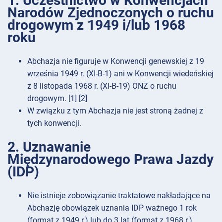
1. Uczestnictwo w Konwencjach
Narodów Zjednoczonych o ruchu
drogowym z 1949 i/lub 1968
roku
Abchazja nie figuruje w Konwencji genewskiej z 19
września 1949 r. (XI-B-1) ani w Konwencji wiedeńskiej
z 8 listopada 1968 r. (XI-B-19) ONZ o ruchu
drogowym. [1] [2]
W związku z tym Abchazja nie jest stroną żadnej z
tych konwencji.
2. Uznawanie
Międzynarodowego Prawa Jazdy
(IDP)
Nie istnieje zobowiązanie traktatowe nakładające na
Abchazję obowiązek uznania IDP ważnego 1 rok
(format z 1949 r.) lub do 3 lat (format z 1968 r.).