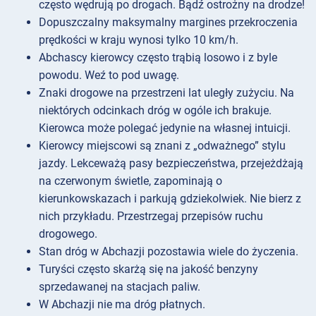
często wędrują po drogach. Bądź ostrożny na drodze!
Dopuszczalny maksymalny margines przekroczenia
prędkości w kraju wynosi tylko 10 km/h.
Abchascy kierowcy często trąbią losowo i z byle
powodu. Weź to pod uwagę.
Znaki drogowe na przestrzeni lat uległy zużyciu. Na
niektórych odcinkach dróg w ogóle ich brakuje.
Kierowca może polegać jedynie na własnej intuicji.
Kierowcy miejscowi są znani z „odważnego” stylu
jazdy. Lekceważą pasy bezpieczeństwa, przejeżdżają
na czerwonym świetle, zapominają o
kierunkowskazach i parkują gdziekolwiek. Nie bierz z
nich przykładu. Przestrzegaj przepisów ruchu
drogowego.
Stan dróg w Abchazji pozostawia wiele do życzenia.
Turyści często skarżą się na jakość benzyny
sprzedawanej na stacjach paliw.
W Abchazji nie ma dróg płatnych.