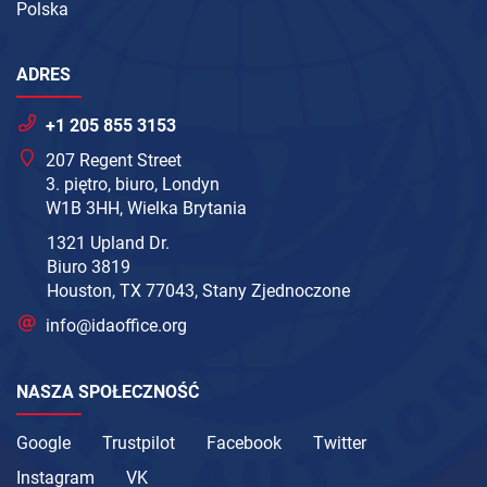
Polska
ADRES
+1 205 855 3153
207 Regent Street
3. piętro, biuro, Londyn
W1B 3HH, Wielka Brytania
1321 Upland Dr.
Biuro 3819
Houston, TX 77043, Stany Zjednoczone
info@idaoffice.org
NASZA SPOŁECZNOŚĆ
Google
Trustpilot
Facebook
Twitter
Instagram
VK