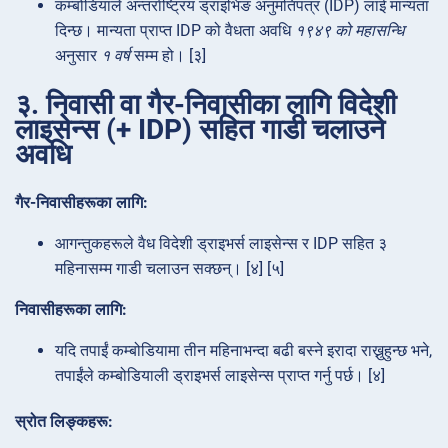
कम्बोडियाले अन्तर्राष्ट्रिय ड्राइभिङ अनुमतिपत्र (IDP) लाई मान्यता
दिन्छ। मान्यता प्राप्त IDP को वैधता अवधि
१९४९ को महासन्धि
अनुसार
१ वर्ष
सम्म हो। [३]
३. निवासी वा गैर-निवासीका लागि विदेशी
लाइसेन्स (+ IDP) सहित गाडी चलाउने
अवधि
गैर-निवासीहरूका लागि:
आगन्तुकहरूले वैध विदेशी ड्राइभर्स लाइसेन्स र IDP सहित ३
महिनासम्म गाडी चलाउन सक्छन्। [४] [५]
निवासीहरूका लागि:
यदि तपाईं कम्बोडियामा तीन महिनाभन्दा बढी बस्ने इरादा राख्नुहुन्छ भने,
तपाईंले कम्बोडियाली ड्राइभर्स लाइसेन्स प्राप्त गर्नु पर्छ। [४]
स्रोत लिङ्कहरू: