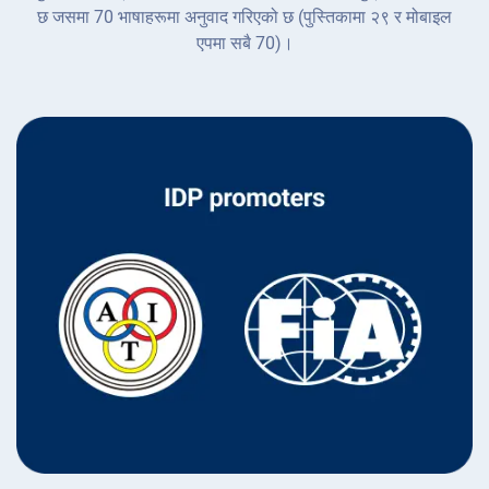
छ जसमा 70 भाषाहरूमा अनुवाद गरिएको छ (पुस्तिकामा २९ र मोबाइल
एपमा सबै 70)।