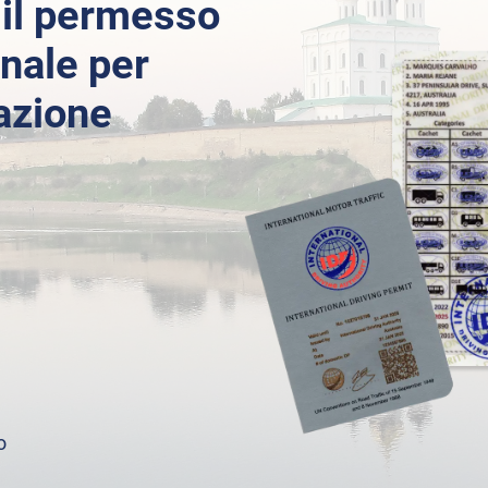
 il permesso
onale per
azione
o