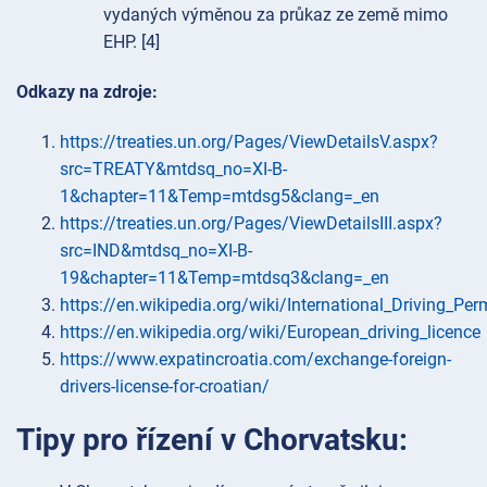
vydaných výměnou za průkaz ze země mimo
EHP. [4]
Odkazy na zdroje:
https://treaties.un.org/Pages/ViewDetailsV.aspx?
src=TREATY&mtdsq_no=XI-B-
1&chapter=11&Temp=mtdsg5&clang=_en
https://treaties.un.org/Pages/ViewDetailsIII.aspx?
src=IND&mtdsq_no=XI-B-
19&chapter=11&Temp=mtdsq3&clang=_en
https://en.wikipedia.org/wiki/International_Driving_Per
https://en.wikipedia.org/wiki/European_driving_licence
https://www.expatincroatia.com/exchange-foreign-
drivers-license-for-croatian/
Tipy pro řízení v Chorvatsku: