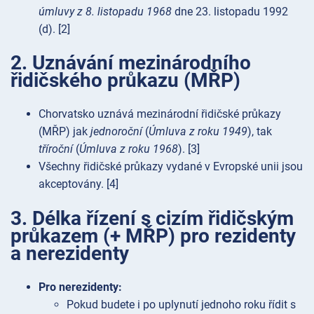
úmluvy z 8. listopadu 1968
dne 23. listopadu 1992
(d). [2]
2. Uznávání mezinárodního
řidičského průkazu (MŘP)
Chorvatsko uznává mezinárodní řidičské průkazy
(MŘP) jak
jednoroční
(
Úmluva z roku 1949
), tak
tříroční
(
Úmluva z roku 1968
). [3]
Všechny řidičské průkazy vydané v Evropské unii jsou
akceptovány. [4]
3. Délka řízení s cizím řidičským
průkazem (+ MŘP) pro rezidenty
a nerezidenty
Pro nerezidenty:
Pokud budete i po uplynutí jednoho roku řídit s