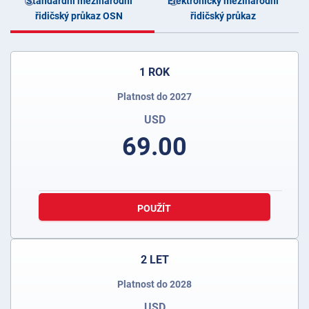
Standardní mezinárodní
Elektronický mezinárodní
řidičský průkaz OSN
řidičský průkaz
1 ROK
Platnost do 2027
USD
69.00
POUŽÍT
2 LET
Platnost do 2028
USD