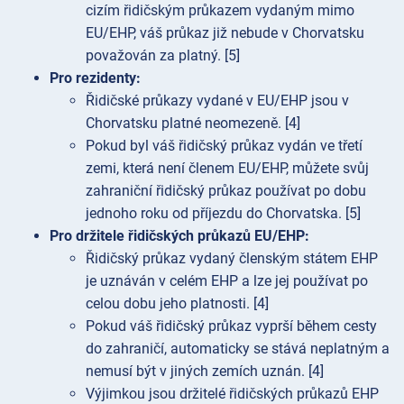
cizím řidičským průkazem vydaným mimo
EU/EHP, váš průkaz již nebude v Chorvatsku
považován za platný. [5]
Pro rezidenty:
Řidičské průkazy vydané v EU/EHP jsou v
Chorvatsku platné neomezeně. [4]
Pokud byl váš řidičský průkaz vydán ve třetí
zemi, která není členem EU/EHP, můžete svůj
zahraniční řidičský průkaz používat po dobu
jednoho roku od příjezdu do Chorvatska. [5]
Pro držitele řidičských průkazů EU/EHP:
Řidičský průkaz vydaný členským státem EHP
je uznáván v celém EHP a lze jej používat po
celou dobu jeho platnosti. [4]
Pokud váš řidičský průkaz vyprší během cesty
do zahraničí, automaticky se stává neplatným a
nemusí být v jiných zemích uznán. [4]
Výjimkou jsou držitelé řidičských průkazů EHP