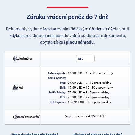
Záruka vrácení peněz do 7 dní!
Dokumenty vydané Mezinárodním řidičským úřadem můžete vrátit
kdykoli před doručením nebo do 7 dnů po doručení dokumentu,
abyste získali
plnou náhradu
.
Platební měna
USD
14.99
USD
— 15 - 50 pracovní dny
Letecká pošta:
FedEx Connect
34.99
USD
— 7 - 12 pracovní dny
Plus:
47.99
USD
— 15 - 30 pracovní dny
Dodání
EMS:
77.99
USD
— 3 - 5 pracovní dny
FedEx Priority:
78.99
USD
— 2 - 5 pracovní dny
UPS:
105.99
USD
— 2 - 5 pracovní dny
DHL Express:
5 minut za příplatek
25.00
USD
Expresní zpracování