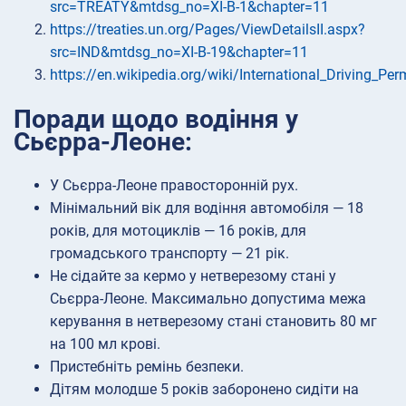
src=TREATY&mtdsg_no=XI-B-1&chapter=11
https://treaties.un.org/Pages/ViewDetailsII.aspx?
src=IND&mtdsg_no=XI-B-19&chapter=11
https://en.wikipedia.org/wiki/International_Driving_Per
Поради щодо водіння у
Сьєрра-Леоне:
У Сьєрра-Леоне правосторонній рух.
Мінімальний вік для водіння автомобіля — 18
років, для мотоциклів — 16 років, для
громадського транспорту — 21 рік.
Не сідайте за кермо у нетверезому стані у
Сьєрра-Леоне. Максимально допустима межа
керування в нетверезому стані становить 80 мг
на 100 мл крові.
Пристебніть ремінь безпеки.
Дітям молодше 5 років заборонено сидіти на