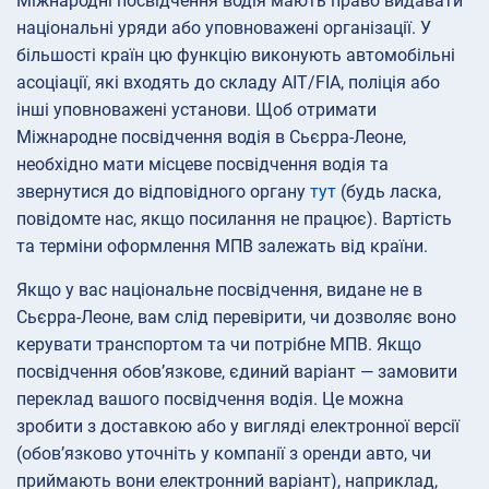
Міжнародні посвідчення водія мають право видавати
національні уряди або уповноважені організації. У
більшості країн цю функцію виконують автомобільні
асоціації, які входять до складу AIT/FIA, поліція або
інші уповноважені установи. Щоб отримати
Міжнародне посвідчення водія в Сьєрра-Леоне,
необхідно мати місцеве посвідчення водія та
звернутися до відповідного органу
тут
(будь ласка,
повідомте нас, якщо посилання не працює). Вартість
та терміни оформлення МПВ залежать від країни.
Якщо у вас національне посвідчення, видане не в
Сьєрра-Леоне, вам слід перевірити, чи дозволяє воно
керувати транспортом та чи потрібне МПВ. Якщо
посвідчення обов’язкове, єдиний варіант — замовити
переклад вашого посвідчення водія. Це можна
зробити з доставкою або у вигляді електронної версії
(обов’язково уточніть у компанії з оренди авто, чи
приймають вони електронний варіант), наприклад,