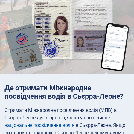
Де отримати Міжнародне
посвідчення водія в Сьєрра-Леоне?
Отримати Міжнародне посвідчення водія (МПВ) в
Сьєрра-Леоне дуже просто, якщо у вас є чинне
національне посвідчення водія
в Сьєрра-Леоне. Якщо
ви плануєте подорож в Сьєрра-Леоне, рекомендуємо