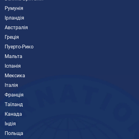
Румунія
Ірландія
Австралія
Греція
Пуерто-Рико
Мальта
Іспанія
Мексика
Італія
Франція
Таїланд
Канада
Індія
Польща