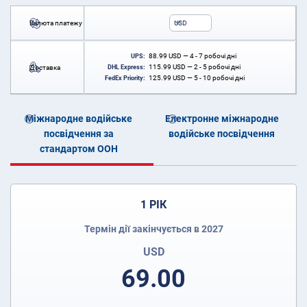
Валюта платежу
USD
88.99
USD
— 4 - 7 робочі дні
UPS:
115.99
USD
— 2 - 5 робочі дні
Доставка
DHL Express:
125.99
USD
— 5 - 10 робочі дні
FedEx Priority:
Міжнародне водійське
Електронне міжнародне
посвідчення за
водійське посвідчення
стандартом ООН
1 РІК
Термін дії закінчується в 2027
USD
69.00