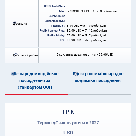
USPS First-Class
БЕЗКОШТОВНО — 15 - 50 робочі дні
Mail:
USPS Ground
Advantage (БЕЗ
Доставка
8.99
USD
— 5 - 15 робочі дні
ПІДПИСУ):
32.99
USD
— 7 - 12 робочі дні
FedEx Connect Plus:
75.99
USD
— 5 - 7 робочі дні
FedEx Priority:
88.99
USD
— 4 - 7 робочі дні
UPS:
5 хвилин за додаткову плату
25.00
USD
Експрес-обробка
Міжнародне водійське
Електронне міжнародне
посвідчення за
водійське посвідчення
стандартом ООН
1 РІК
Термін дії закінчується в 2027
USD