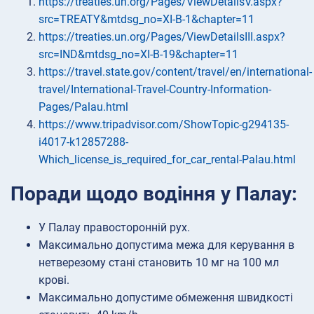
https://treaties.un.org/Pages/ViewDetailsV.aspx?
src=TREATY&mtdsg_no=XI-B-1&chapter=11
https://treaties.un.org/Pages/ViewDetailsIII.aspx?
src=IND&mtdsg_no=XI-B-19&chapter=11
https://travel.state.gov/content/travel/en/international-
travel/International-Travel-Country-Information-
Pages/Palau.html
https://www.tripadvisor.com/ShowTopic-g294135-
i4017-k12857288-
Which_license_is_required_for_car_rental-Palau.html
Поради щодо водіння у Палау:
У Палау правосторонній рух.
Максимально допустима межа для керування в
нетверезому стані становить 10 мг на 100 мл
крові.
Максимально допустиме обмеження швидкості