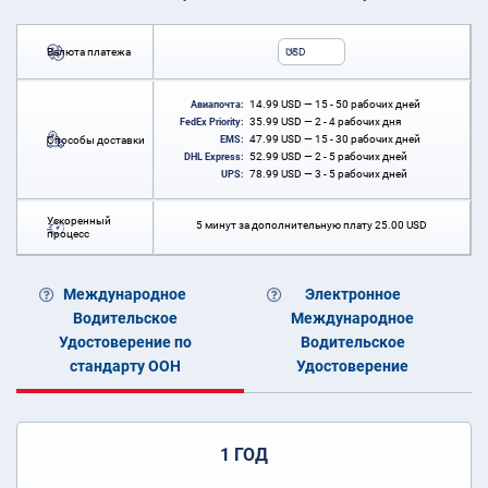
Валюта платежа
USD
14.99
USD
— 15 - 50 рабочих дней
Авиапочта:
35.99
USD
— 2 - 4 рабочих дня
FedEx Priority:
47.99
USD
— 15 - 30 рабочих дней
Способы доставки
EMS:
52.99
USD
— 2 - 5 рабочих дней
DHL Express:
78.99
USD
— 3 - 5 рабочих дней
UPS:
Ускоренный
5 минут за дополнительную плату
25.00
USD
процесс
Международное
Электронное
Водительское
Международное
Удостоверение по
Водительское
стандарту ООН
Удостоверение
1 ГОД