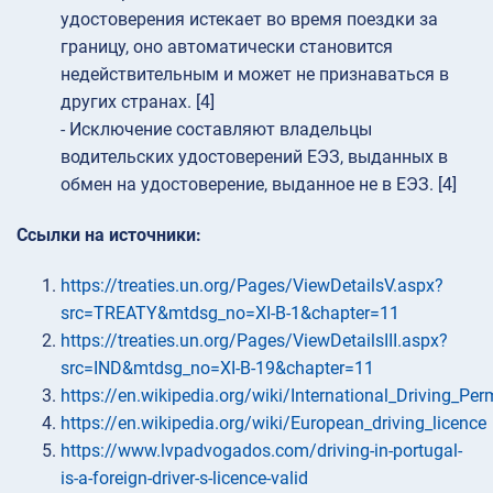
удостоверения истекает во время поездки за
границу, оно автоматически становится
недействительным и может не признаваться в
других странах. [4]
- Исключение составляют владельцы
водительских удостоверений ЕЭЗ, выданных в
обмен на удостоверение, выданное не в ЕЭЗ. [4]
Ссылки на источники:
https://treaties.un.org/Pages/ViewDetailsV.aspx?
src=TREATY&mtdsg_no=XI-B-1&chapter=11
https://treaties.un.org/Pages/ViewDetailsIII.aspx?
src=IND&mtdsg_no=XI-B-19&chapter=11
https://en.wikipedia.org/wiki/International_Driving_Per
https://en.wikipedia.org/wiki/European_driving_licence
https://www.lvpadvogados.com/driving-in-portugal-
is-a-foreign-driver-s-licence-valid