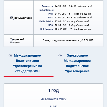
14.99
USD
— 15 - 50 рабочих дней
Авиапочта:
FedEx Connect
34.99
USD
— 6 - 11 рабочих дней
Plus:
47.99
USD
— 15 - 30 рабочих дней
Способы доставки
EMS:
77.99
USD
— 4 - 6 рабочих дней
FedEx Priority:
78.99
USD
— 2 - 5 рабочих дней
UPS:
105.99
USD
— 2 - 5 рабочих дней
DHL Express:
Ускоренный
5 минут за дополнительную плату
25.00
USD
процесс
Международное
Электронное
Водительское
Международное
Удостоверение по
Водительское
стандарту ООН
Удостоверение
1 ГОД
Истекает в 2027