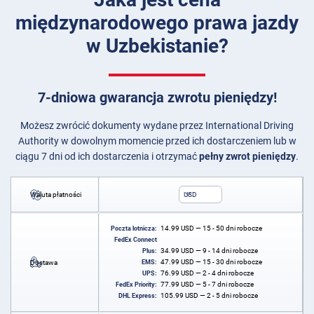
międzynarodowego prawa jazdy
w Uzbekistanie?
7-dniowa gwarancja zwrotu pieniędzy!
Możesz zwrócić dokumenty wydane przez International Driving
Authority w dowolnym momencie przed ich dostarczeniem lub w
ciągu 7 dni od ich dostarczenia i otrzymać
pełny zwrot pieniędzy
.
Waluta płatności
USD
14.99
USD
— 15 - 50 dni robocze
Poczta lotnicza:
FedEx Connect
34.99
USD
— 9 - 14 dni robocze
Plus:
47.99
USD
— 15 - 30 dni robocze
Dostawa
EMS:
76.99
USD
— 2 - 4 dni robocze
UPS:
77.99
USD
— 5 - 7 dni robocze
FedEx Priority:
105.99
USD
— 2 - 5 dni robocze
DHL Express: