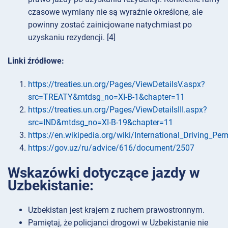
czasowe wymiany nie są wyraźnie określone, ale
powinny zostać zainicjowane natychmiast po
uzyskaniu rezydencji. [4]
Linki źródłowe:
https://treaties.un.org/Pages/ViewDetailsV.aspx?
src=TREATY&mtdsg_no=XI-B-1&chapter=11
https://treaties.un.org/Pages/ViewDetailsIII.aspx?
src=IND&mtdsg_no=XI-B-19&chapter=11
https://en.wikipedia.org/wiki/International_Driving_Per
https://gov.uz/ru/advice/616/document/2507
Wskazówki dotyczące jazdy w
Uzbekistanie:
Uzbekistan jest krajem z ruchem prawostronnym.
Pamiętaj, że policjanci drogowi w Uzbekistanie nie