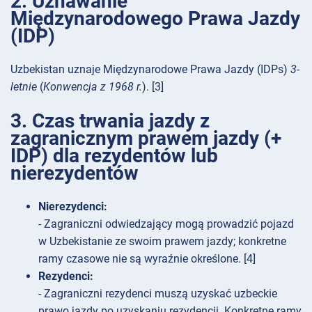
2. Uznawanie
Międzynarodowego Prawa Jazdy
(IDP)
Uzbekistan uznaje Międzynarodowe Prawa Jazdy (IDPs)
3-
letnie
(
Konwencja z 1968 r.
). [3]
3. Czas trwania jazdy z
zagranicznym prawem jazdy (+
IDP) dla rezydentów lub
nierezydentów
Nierezydenci:
- Zagraniczni odwiedzający mogą prowadzić pojazd
w Uzbekistanie ze swoim prawem jazdy; konkretne
ramy czasowe nie są wyraźnie określone. [4]
Rezydenci:
- Zagraniczni rezydenci muszą uzyskać uzbeckie
prawo jazdy po uzyskaniu rezydencji. Konkretne ramy