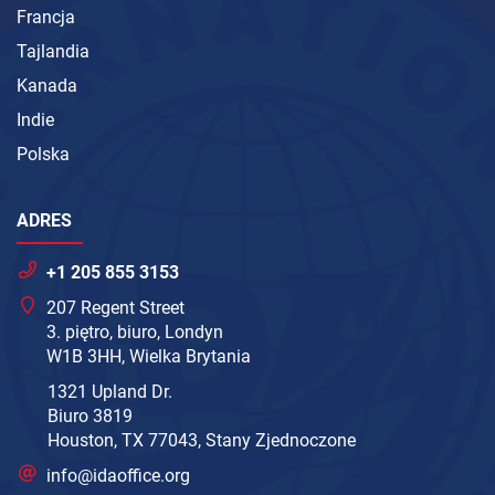
Francja
Tajlandia
Kanada
Indie
Polska
ADRES
+1 205 855 3153
207 Regent Street
3. piętro, biuro, Londyn
W1B 3HH, Wielka Brytania
1321 Upland Dr.
Biuro 3819
Houston, TX 77043, Stany Zjednoczone
info@idaoffice.org