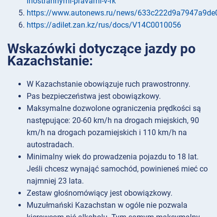
inostrannymi-pravami-v-rk
https://www.autonews.ru/news/633c222d9a7947a9de
https://adilet.zan.kz/rus/docs/V14C0010056
Wskazówki dotyczące jazdy po
Kazachstanie:
W Kazachstanie obowiązuje ruch prawostronny.
Pas bezpieczeństwa jest obowiązkowy.
Maksymalne dozwolone ograniczenia prędkości są
następujące: 20-60 km/h na drogach miejskich, 90
km/h na drogach pozamiejskich i 110 km/h na
autostradach.
Minimalny wiek do prowadzenia pojazdu to 18 lat.
Jeśli chcesz wynająć samochód, powinieneś mieć co
najmniej 23 lata.
Zestaw głośnomówiący jest obowiązkowy.
Muzułmański Kazachstan w ogóle nie pozwala