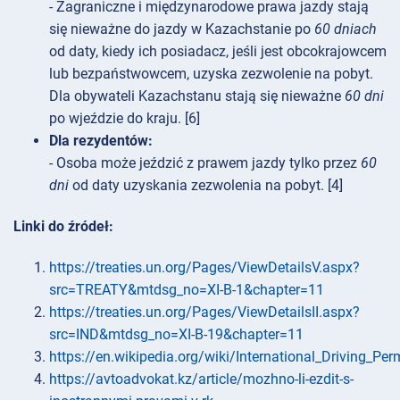
- Zagraniczne i międzynarodowe prawa jazdy stają
się nieważne do jazdy w Kazachstanie po
60 dniach
od daty, kiedy ich posiadacz, jeśli jest obcokrajowcem
lub bezpaństwowcem, uzyska zezwolenie na pobyt.
Dla obywateli Kazachstanu stają się nieważne
60 dni
po wjeździe do kraju. [6]
Dla rezydentów:
- Osoba może jeździć z prawem jazdy tylko przez
60
dni
od daty uzyskania zezwolenia na pobyt. [4]
Linki do źródeł:
https://treaties.un.org/Pages/ViewDetailsV.aspx?
src=TREATY&mtdsg_no=XI-B-1&chapter=11
https://treaties.un.org/Pages/ViewDetailsII.aspx?
src=IND&mtdsg_no=XI-B-19&chapter=11
https://en.wikipedia.org/wiki/International_Driving_Per
https://avtoadvokat.kz/article/mozhno-li-ezdit-s-