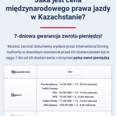
międzynarodowego prawa jazdy
w Kazachstanie?
7-dniowa gwarancja zwrotu pieniędzy!
Możesz zwrócić dokumenty wydane przez International Driving
Authority w dowolnym momencie przed ich dostarczeniem lub w
ciągu 7 dni od ich dostarczenia i otrzymać
pełny zwrot pieniędzy
.
Waluta płatności
USD
14.99
USD
— 15 - 50 dni robocze
Poczta lotnicza:
FedEx Connect
34.99
USD
— 14 - 19 dni robocze
Plus:
Dostawa
76.99
USD
— 2 - 4 dni robocze
UPS:
77.99
USD
— 12 - 14 dni robocze
FedEx Priority:
105.99
USD
— 2 - 5 dni robocze
DHL Express: