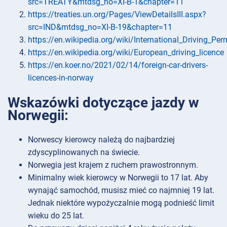
src=TREATY&mtdsg_no=XI-B-1&chapter=11
https://treaties.un.org/Pages/ViewDetailsIII.aspx?
src=IND&mtdsg_no=XI-B-19&chapter=11
https://en.wikipedia.org/wiki/International_Driving_Per
https://en.wikipedia.org/wiki/European_driving_licence
https://en.koer.no/2021/02/14/foreign-car-drivers-
licences-in-norway
Wskazówki dotyczące jazdy w
Norwegii:
Norwescy kierowcy należą do najbardziej
zdyscyplinowanych na świecie.
Norwegia jest krajem z ruchem prawostronnym.
Minimalny wiek kierowcy w Norwegii to 17 lat. Aby
wynająć samochód, musisz mieć co najmniej 19 lat.
Jednak niektóre wypożyczalnie mogą podnieść limit
wieku do 25 lat.