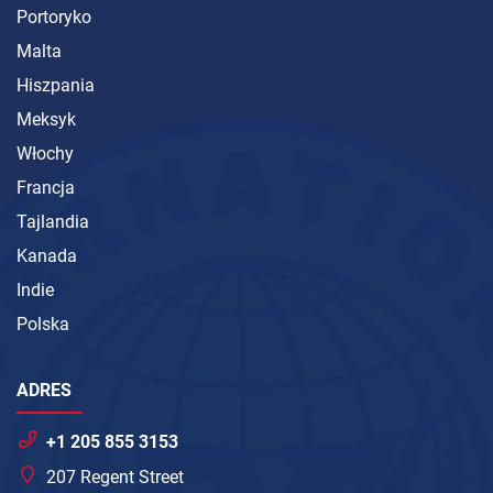
Portoryko
Malta
Hiszpania
Meksyk
Włochy
Francja
Tajlandia
Kanada
Indie
Polska
ADRES
+1 205 855 3153
207 Regent Street