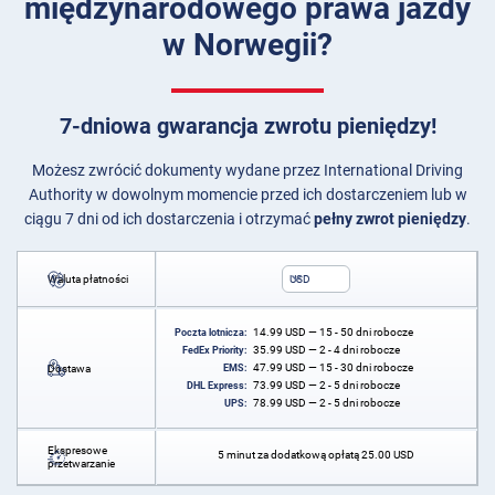
międzynarodowego prawa jazdy
w Norwegii?
7-dniowa gwarancja zwrotu pieniędzy!
Możesz zwrócić dokumenty wydane przez International Driving
Authority w dowolnym momencie przed ich dostarczeniem lub w
ciągu 7 dni od ich dostarczenia i otrzymać
pełny zwrot pieniędzy
.
Waluta płatności
USD
14.99
USD
— 15 - 50 dni robocze
Poczta lotnicza:
35.99
USD
— 2 - 4 dni robocze
FedEx Priority:
47.99
USD
— 15 - 30 dni robocze
Dostawa
EMS:
73.99
USD
— 2 - 5 dni robocze
DHL Express:
78.99
USD
— 2 - 5 dni robocze
UPS:
Ekspresowe
5 minut za dodatkową opłatą
25.00
USD
przetwarzanie