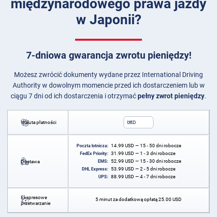
międzynarodowego prawa jazdy
w Japonii?
7-dniowa gwarancja zwrotu pieniędzy!
Możesz zwrócić dokumenty wydane przez International Driving
Authority w dowolnym momencie przed ich dostarczeniem lub w
ciągu 7 dni od ich dostarczenia i otrzymać
pełny zwrot pieniędzy
.
Waluta płatności
USD
14.99
USD
— 15 - 50 dni robocze
Poczta lotnicza:
31.99
USD
— 1 - 3 dni robocze
FedEx Priority:
52.99
USD
— 15 - 30 dni robocze
Dostawa
EMS:
53.99
USD
— 2 - 5 dni robocze
DHL Express:
88.99
USD
— 4 - 7 dni robocze
UPS:
Ekspresowe
5 minut za dodatkową opłatą
25.00
USD
przetwarzanie