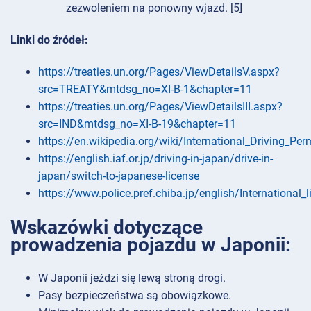
zezwoleniem na ponowny wjazd. [5]
Linki do źródeł:
https://treaties.un.org/Pages/ViewDetailsV.aspx?
src=TREATY&mtdsg_no=XI-B-1&chapter=11
https://treaties.un.org/Pages/ViewDetailsIII.aspx?
src=IND&mtdsg_no=XI-B-19&chapter=11
https://en.wikipedia.org/wiki/International_Driving_Per
https://english.iaf.or.jp/driving-in-japan/drive-in-
japan/switch-to-japanese-license
https://www.police.pref.chiba.jp/english/International_
Wskazówki dotyczące
prowadzenia pojazdu w Japonii:
W Japonii jeździ się lewą stroną drogi.
Pasy bezpieczeństwa są obowiązkowe.