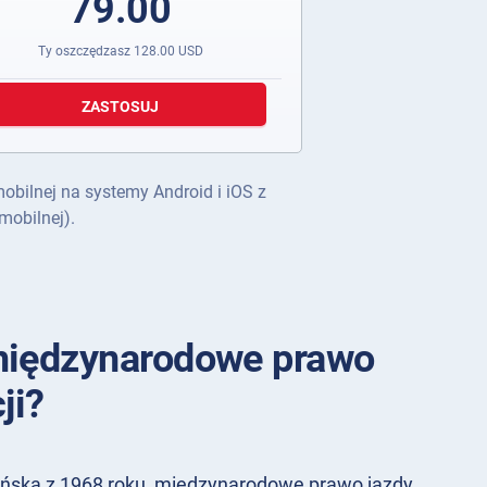
79.00
Ty oszczędzasz
128.00
USD
ZASTOSUJ
mobilnej na systemy Android i iOS z
mobilnej).
międzynarodowe prawo
ji?
ńską z 1968 roku, międzynarodowe prawo jazdy