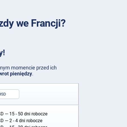
dy we Francji?
y!
olnym momencie przed ich
wrot pieniędzy
.
USD
SD
— 15 - 50 dni robocze
SD
— 2 - 4 dni robocze