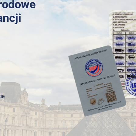
arodowe
ancji
ie