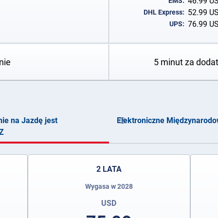
46.99
U
EMS:
52.99
U
DHL Express:
76.99
U
UPS:
nie
5 minut za doda
e na Jazdę jest
Elektroniczne Międzynarod
Z
2 LATA
Wygasa w 2028
USD