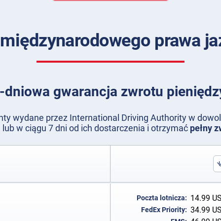
a międzynarodowego prawa jaz
-dniowa gwarancja zwrotu pieniędz
y wydane przez International Driving Authority w dow
lub w ciągu 7 dni od ich dostarczenia i otrzymać
pełny z
14.99
U
Poczta lotnicza:
34.99
U
FedEx Priority: