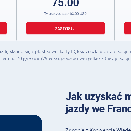
75.00
Ty oszczędzasz
63.00
USD
ZASTOSUJ
 składa się z plastikowej karty ID, książeczki oraz aplikacji 
iem na 70 języków (29 w książeczce i wszystkie 70 w aplikacji 
Jak uzyskać 
jazdy we Franc
Zgodnie z Konwencją Wiede