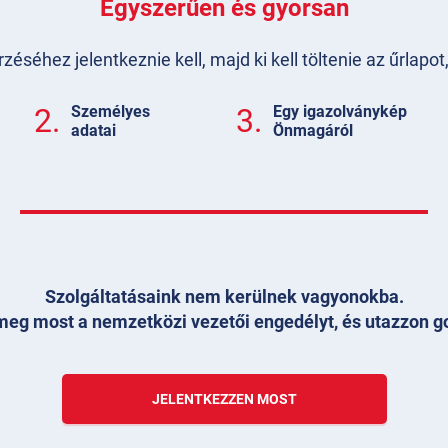
Egyszerűen és gyorsan
séhez jelentkeznie kell, majd ki kell töltenie az űrlapo
2.
Személyes
3.
Egy igazolványkép
adatai
Önmagáról
Szolgáltatásaink nem kerülnek vagyonokba.
eg most a nemzetközi vezetői engedélyt, és utazzon g
JELENTKEZZEN MOST