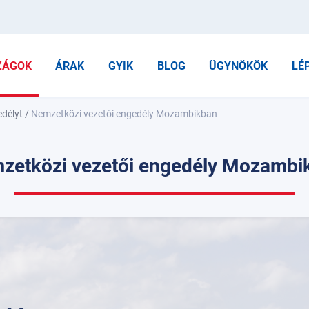
ZÁGOK
ÁRAK
GYIK
BLOG
ÜGYNÖKÖK
LÉ
edélyt
/
Nemzetközi vezetői engedély Mozambikban
zetközi vezetői engedély Mozambi