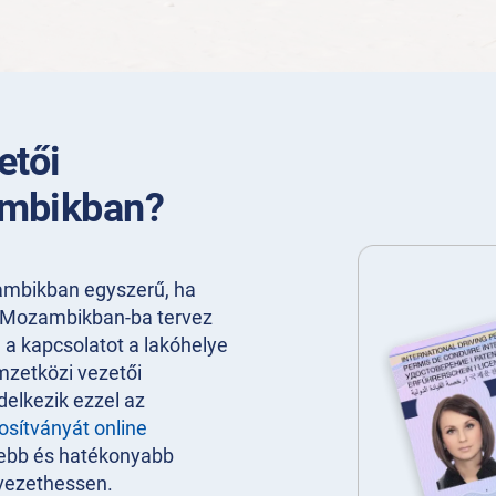
etői
ambikban?
mbikban egyszerű, ha
 Mozambikban-ba tervez
l a kapcsolatot a lakóhelye
emzetközi vezetői
elkezik ezzel az
osítványát online
sebb és hatékonyabb
 vezethessen.