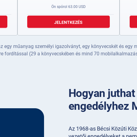
Ön spórol
63.00
USD
JELENTKEZÉS
az egy műanyag személyi igazolványt, egy könyvecskét és egy m
re fordítással (29 a könyvecskében és mind 70 mobilalkalmazá
Hogyan juthat
engedélyhez 
Az 1968-as Bécsi Közúti Kö
vezetői engedélyeket a nemz