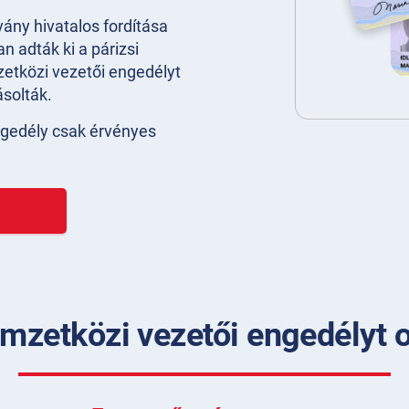
ány hivatalos fordítása
n adták ki a párizsi
etközi vezetői engedélyt
solták.
ngedély csak érvényes
mzetközi vezetői engedélyt