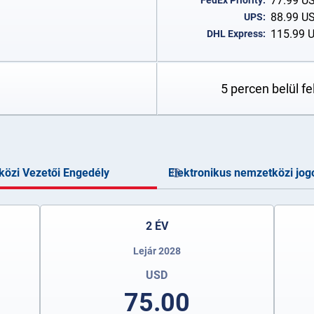
77.99
U
FedEx Priority:
88.99
U
UPS:
115.99
DHL Express:
5 percen belül f
özi Vezetői Engedély
Elektronikus nemzetközi jog
2 ÉV
Lejár 2028
USD
75.00