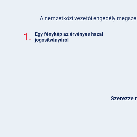
A nemzetközi vezetői engedély megszerzé
1.
Egy fénykép az érvényes hazai
jogosítványáról
Szerezze m