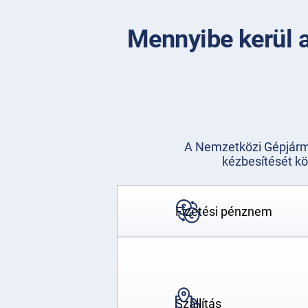
Mennyibe kerül 
A Nemzetközi Gépjármű
kézbesítését kö
Fizetési pénznem
Szállítás