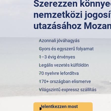
Szerezzen könny
nemzetközi jogosí
utazásához Moza
Azonnali jóváhagyás
Gyors és egyszerű folyamat
1–3 évig érvényes
Legális vezetés külföldön
70 nyelvre lefordítva
170+ országban elismerve
Világszintű expressz szállítás
Jelentkezzen most