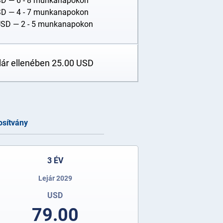
SD
— 6 - 8 munkanapokon
SD
— 4 - 7 munkanapokon
USD
— 2 - 5 munkanapokon
elár ellenében
25.00
USD
osítvány
3 ÉV
Lejár 2029
USD
79.00