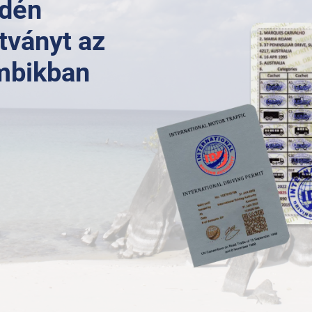
edén
tványt az
mbikban