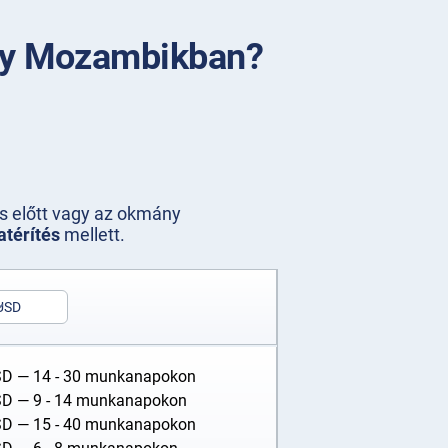
ély Mozambikban?
s előtt vagy az okmány
atérítés
mellett.
USD
SD
— 14 - 30 munkanapokon
SD
— 9 - 14 munkanapokon
SD
— 15 - 40 munkanapokon