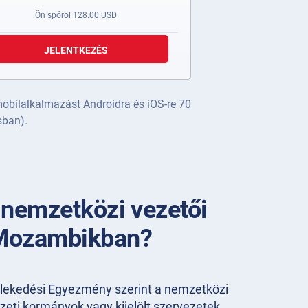
Ön spórol
128.00
USD
JELENTKEZÉS
obilalkalmazást Androidra és iOS-re 70
sban).
 nemzetközi vezetői
Mozambikban?
zlekedési Egyezmény szerint a nemzetközi
eti kormányok vagy kijelölt szervezetek