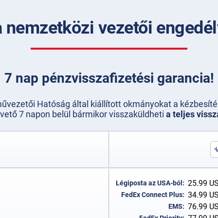
a nemzetközi vezetői enged
7 nap pénzvisszafizetési garancia!
vezetői Hatóság által kiállított okmányokat a kézbesíté
vető 7 napon belül bármikor visszaküldheti
a teljes vissz
25.99
U
Légiposta az USA-ból:
34.99
U
FedEx Connect Plus:
76.99
U
EMS: