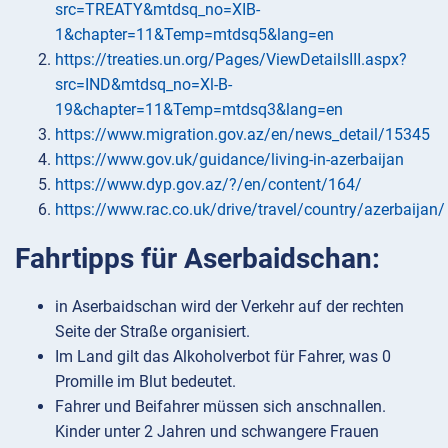
src=TREATY&mtdsq_no=XIB-
1&chapter=11&Temp=mtdsq5&lang=en
https://treaties.un.org/Pages/ViewDetailsIII.aspx?
src=IND&mtdsq_no=Xl-B-
19&chapter=11&Temp=mtdsq3&lang=en
https://www.migration.gov.az/en/news_detail/15345
https://www.gov.uk/guidance/living-in-azerbaijan
https://www.dyp.gov.az/?/en/content/164/
https://www.rac.co.uk/drive/travel/country/azerbaijan/
Fahrtipps für Aserbaidschan:
in Aserbaidschan wird der Verkehr auf der rechten
Seite der Straße organisiert.
Im Land gilt das Alkoholverbot für Fahrer, was 0
Promille im Blut bedeutet.
Fahrer und Beifahrer müssen sich anschnallen.
Kinder unter 2 Jahren und schwangere Frauen