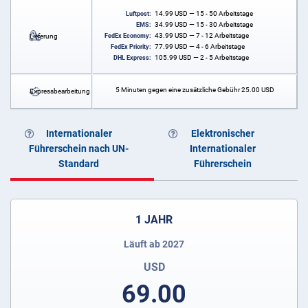
14.99
USD
— 15 - 50 Arbeitstage
Luftpost:
34.99
USD
— 15 - 30 Arbeitstage
EMS:
43.99
USD
— 7 - 12 Arbeitstage
Lieferung
FedEx Economy:
77.99
USD
— 4 - 6 Arbeitstage
FedEx Priority:
105.99
USD
— 2 - 5 Arbeitstage
DHL Express:
5 Minuten gegen eine zusätzliche Gebühr
25.00
USD
Expressbearbeitung
Internationaler
Elektronischer
Führerschein nach UN-
Internationaler
Standard
Führerschein
1 JAHR
Läuft ab 2027
USD
69.00