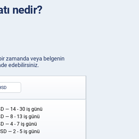
atı nedir?
i bir zamanda veya belgenin
de edebilirsiniz.
USD
SD
— 14 - 30 iş günü
SD
— 8 - 13 iş günü
SD
— 4 - 7 iş günü
USD
— 2 - 5 iş günü