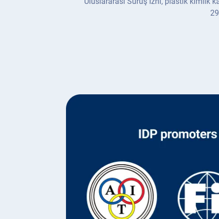
Uluslararası Sürüş İzni, plastik kimlik ka
29