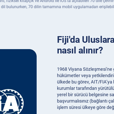
rtı, fiziksel kitapçık ve Android ile iOS'ta açılabilen 70 dile çevr
 dil bulunurken, 70 dilin tamamına mobil uygulamadan erişilebili
Fiji'da Ulusla
nasıl alınır?
1968 Viyana Sözleşmesi'ne gö
hükümetler veya yetkilendiri
ülkede bu görev, AIT/FIA’ya b
kurumlar tarafından yürütülür
yerel bir sürücü belgesine s
başvurmalısınız (bağlantı çal
işlem süresi ülkeye göre değ