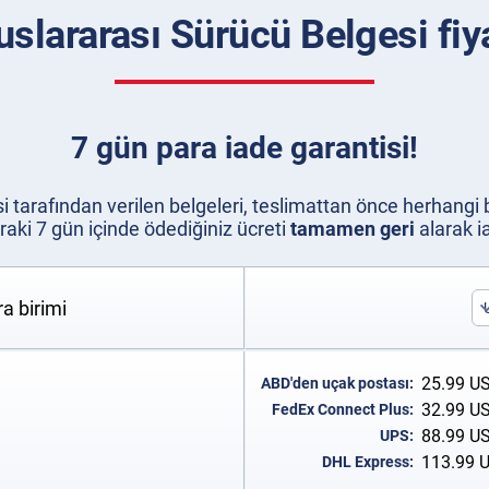
luslararası Sürücü Belgesi fiy
7 gün para iade garantisi!
si tarafından verilen belgeleri, teslimattan önce herhang
aki 7 gün içinde ödediğiniz ücreti
tamamen geri
alarak ia
a birimi
25.99
U
ABD'den uçak postası:
32.99
U
FedEx Connect Plus:
88.99
U
UPS:
113.99
DHL Express: