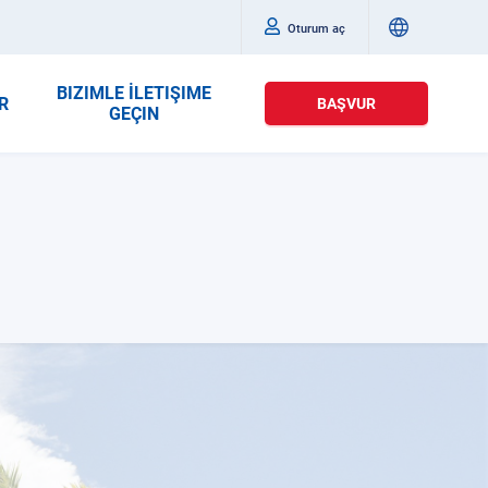
Oturum aç
BIZIMLE İLETIŞIME
R
BAŞVUR
GEÇIN