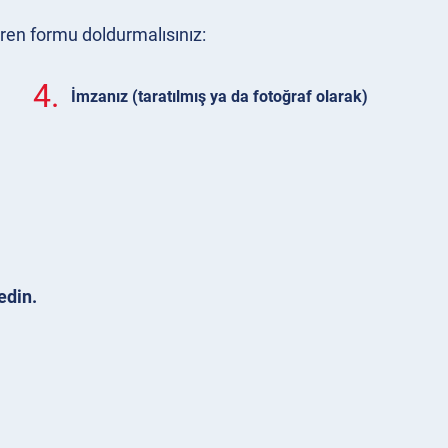
eren formu doldurmalısınız:
4.
İmzanız (taratılmış ya da fotoğraf olarak)
edin.