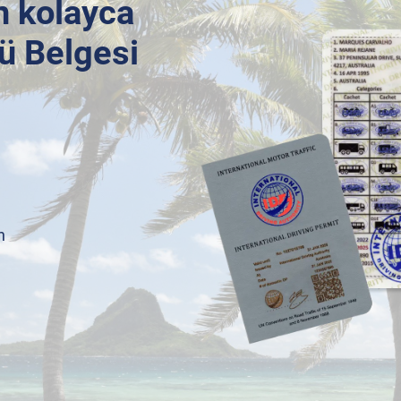
in kolayca
ü Belgesi
n