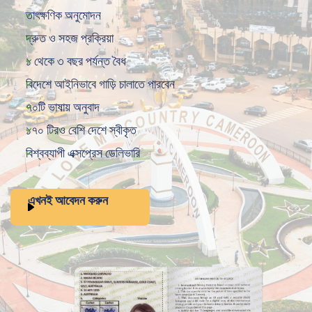
তাৎক্ষণিক অনুমোদন
দ্রুত ও সহজ প্রক্রিয়া
১ থেকে ৩ বছর পর্যন্ত বৈধ
বিদেশে আইনিভাবে গাড়ি চালাতে পারবেন
৭০টি ভাষায় অনুবাদ
১৭০ টিরও বেশি দেশে স্বীকৃত
বিশ্বব্যাপী এক্সপ্রেস ডেলিভারি
এখনই আবেদন করুন