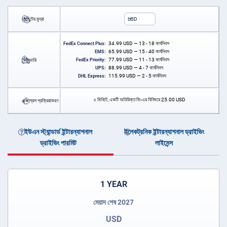
পেমেন্টের মুদ্রা
USD
34.99
USD
— 13 - 18 কার্যদিবস
FedEx Connect Plus:
65.99
USD
— 15 - 40 কার্যদিবস
EMS:
77.99
USD
— 11 - 13 কার্যদিবস
ডেলিভারি
FedEx Priority:
88.99
USD
— 4 - 7 কার্যদিবস
UPS:
115.99
USD
— 2 - 5 কার্যদিবস
DHL Express:
৫ মিনিটে, একটি অতিরিক্ত ফি-এর বিনিময়ে
25.00
USD
এক্সপ্রেস প্রক্রিয়াকরণ
ইউএন স্ট্যান্ডার্ড ইন্টারন্যাশনাল
ইলেকট্রনিক ইন্টারন্যাশনাল ড্রাইভিং
ড্রাইভিং পারমিট
লাইসেন্স
1 YEAR
মেয়াদ শেষ 2027
USD