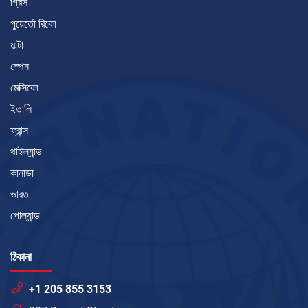
গ্রিস
পুয়ের্তো রিকো
মাল্টা
স্পেন
মেক্সিকো
ইতালি
ফ্রান্স
থাইল্যান্ড
কানাডা
ভারত
পোল্যান্ড
ঠিকানা
+1 205 855 3153