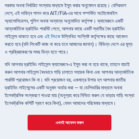
সরকার অথবা নির্ধারিত সংস্থার মাধ্যমে ইস্যু করার অনুমোদন রয়েছে। বেশিরভাগ
দেশে, এই দায়িত্ব পালন করে AIT/FIA-এর সাথে সম্পর্কিত অটোমোবাইল
অ্যাসোসিয়েশন, পুলিশ অথবা অন্যান্য অনুমোদিত কর্তৃপক্ষ। ক্যামেরুনে একটি
আন্তর্জাতিক ড্রাইভিং পারমিট পেতে, আপনার কাছে একটি স্থানীয় বৈধ ড্রাইভিং
লাইসেন্স থাকতে হবে এবং
এই লিংকে
উল্লিখিত সংশ্লিষ্ট কর্তৃপক্ষের কাছে আবেদন
করতে হবে (যদি লিংকটি কাজ না করে তবে আমাদের জানান)। বিভিন্ন দেশে এর মূল্য
ও প্রক্রিয়াকরণের সময় ভিন্ন হতে পারে।
যদি আপনার ড্রাইভিং লাইসেন্স ক্যামেরুনে-এ ইস্যু করা না হয়ে থাকে, তাহলে যাচাই
করুন আপনার লাইসেন্স বৈধভাবে গাড়ি চালাতে সহায়ক কিনা এবং আপনার আন্তর্জাতিক
পারমিট প্রয়োজন কি না। যদি প্রয়োজন হয়, একমাত্র উপায় হল আপনার জাতীয়
ড্রাইভিং লাইসেন্সের একটি অনুবাদ অর্ডার করা — যা ডেলিভারির মাধ্যমে অথবা
ইলেকট্রনিক সংস্করণে পাওয়া যায় (অনুগ্রহ করে নিশ্চিত করুন যে ভাড়ার গাড়ি সংস্থা
ইলেকট্রনিক কপিটি গ্রহণ করে কিনা), যেমন আমাদের পরিষেবার মাধ্যমে।
এখনই আবেদন করুন