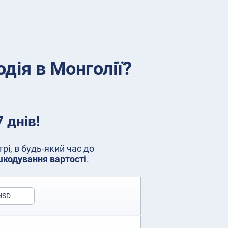
дія в Монголії?
 днів!
і, в будь-який час до
шкодування вартості
.
USD