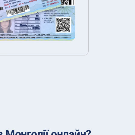
 Монголії онлайн?