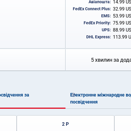
14.99
U
Авіапошта:
32.99
U
FedEx Connect Plus:
53.99
U
EMS:
75.99
U
FedEx Priority:
88.99
U
UPS:
113.99
DHL Express:
5 хвилин за дод
свідчення за
Електронне міжнародне во
посвідчення
2 Р