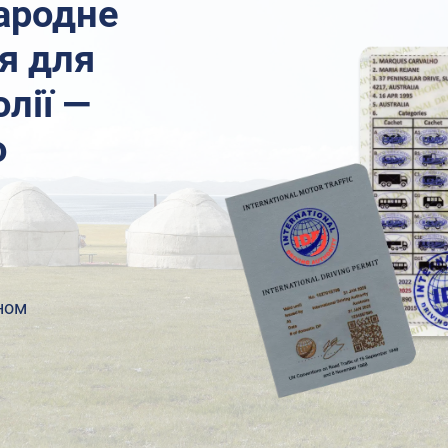
ародне
я для
лії —
о
ном