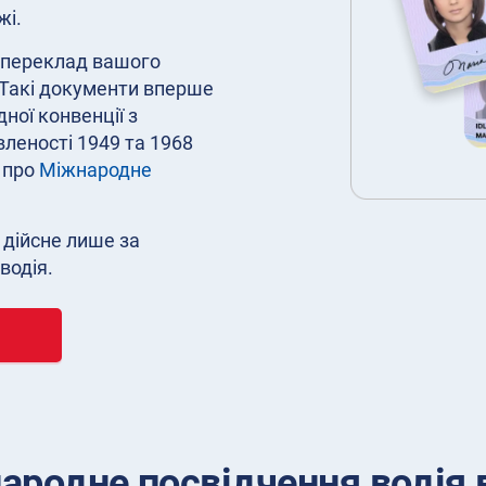
жі.
й переклад вашого
 Такі документи вперше
ної конвенції з
леності 1949 та 1968
 про
Міжнародне
 дійсне лише за
водія.
ародне посвідчення водія в