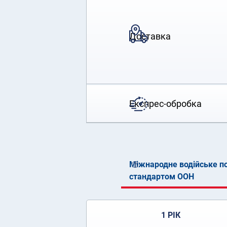
Доставка
Експрес-обробка
Міжнародне водійське по
стандартом ООН
1 РІК