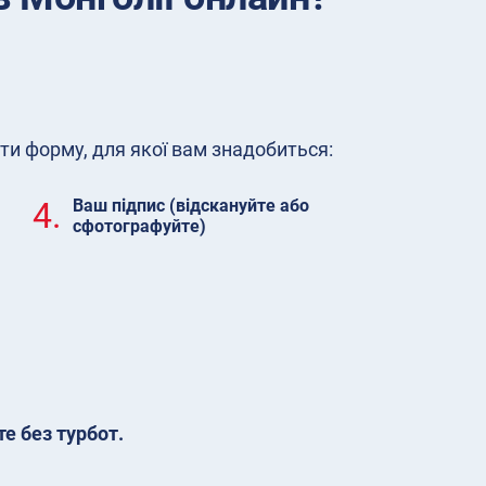
ти форму, для якої вам знадобиться:
4.
Ваш підпис (відскануйте або
сфотографуйте)
е без турбот.