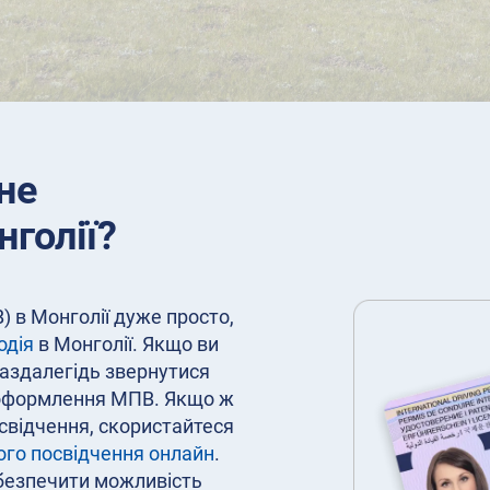
не
нголії?
 в Монголії дуже просто,
одія
в Монголії. Якщо ви
заздалегідь звернутися
я оформлення МПВ. Якщо ж
свідчення, скористайтеся
ого посвідчення онлайн
.
абезпечити можливість