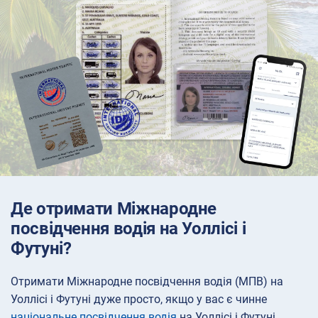
Де отримати Міжнародне
посвідчення водія на Уоллісі і
Футуні?
Отримати Міжнародне посвідчення водія (МПВ) на
Уоллісі і Футуні дуже просто, якщо у вас є чинне
національне посвідчення водія
на Уоллісі і Футуні.