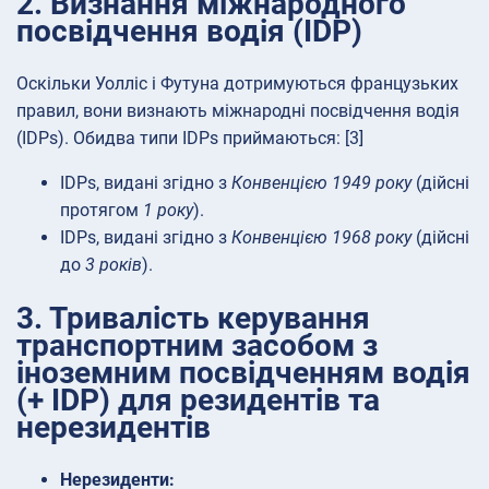
2. Визнання міжнародного
посвідчення водія (IDP)
Оскільки Уолліс і Футуна дотримуються французьких
правил, вони визнають міжнародні посвідчення водія
(IDPs). Обидва типи IDPs приймаються: [3]
IDPs, видані згідно з
Конвенцією 1949 року
(дійсні
протягом
1 року
).
IDPs, видані згідно з
Конвенцією 1968 року
(дійсні
до
3 років
).
3. Тривалість керування
транспортним засобом з
іноземним посвідченням водія
(+ IDP) для резидентів та
нерезидентів
Нерезиденти: