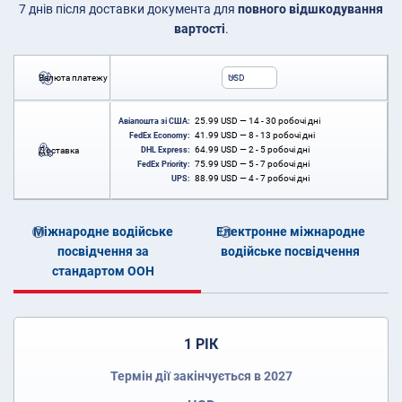
7 днів після доставки документа для
повного відшкодування
вартості
.
Валюта платежу
USD
25.99
USD
— 14 - 30 робочі дні
Авіапошта зі США:
41.99
USD
— 8 - 13 робочі дні
FedEx Economy:
64.99
USD
— 2 - 5 робочі дні
Доставка
DHL Express:
75.99
USD
— 5 - 7 робочі дні
FedEx Priority:
88.99
USD
— 4 - 7 робочі дні
UPS:
Міжнародне водійське
Електронне міжнародне
посвідчення за
водійське посвідчення
стандартом ООН
1 РІК
Термін дії закінчується в 2027