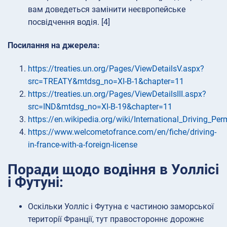
вам доведеться замінити неєвропейське
посвідчення водія. [4]
Посилання на джерела:
https://treaties.un.org/Pages/ViewDetailsV.aspx?
src=TREATY&mtdsg_no=XI-B-1&chapter=11
https://treaties.un.org/Pages/ViewDetailsIII.aspx?
src=IND&mtdsg_no=XI-B-19&chapter=11
https://en.wikipedia.org/wiki/International_Driving_Per
https://www.welcometofrance.com/en/fiche/driving-
in-france-with-a-foreign-license
Поради щодо водіння в Уоллісі
і Футуні:
Оскільки Уолліс і Футуна є частиною заморської
території Франції, тут правостороннє дорожнє