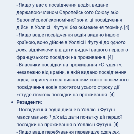
- Якщо у вас є посвідчення водія, видане
державою-членом Європейського Союзу або
Європейської економічної зони, ці посвідчення
дійсні в Уоллісі і Футуні без обмеження терміну. [4]
- Якщо ваше посвідчення водія видано іншою
країною, воно дійсне в Уоллісі і Футуні до
одного
року
, відлічуючи від дати видачі вашого першого
французького посвідки на проживання. [4]
- Власники посвідки на проживання «Студент»,
незалежно від країни, в якій видано посвідчення
водія, користуються визнанням свого іноземного
посвідчення водія протягом усього строку дії
«студентської» посвідки на проживання. [4]
Резиденти:
- Посвідчення водія дійсне в Уоллісі і Футуні
максимально
1 рік
від дати початку дії першої
посвідки на проживання в Уоллісі і Футуні. [4]
- Якщо ваше перебування перевищує
один рік
,