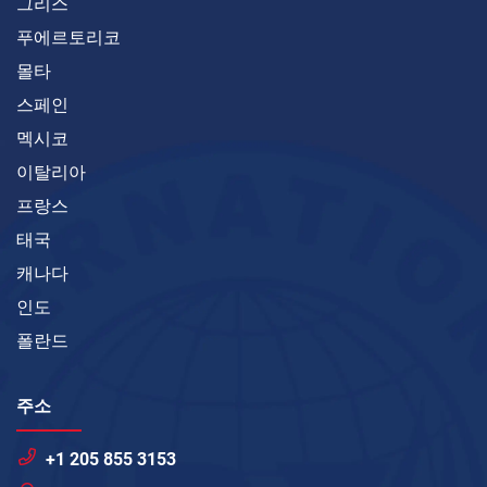
그리스
푸에르토리코
몰타
스페인
멕시코
이탈리아
프랑스
태국
캐나다
인도
폴란드
주소
+1 205 855 3153