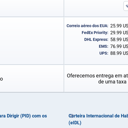
25.99
U
Correio aéreo dos EUA:
29.99
U
FedEx Priority:
58.99
U
DHL Express:
76.99
U
EMS:
88.99
U
UPS:
Oferecemos entrega em a
so
de uma taxa 
ra Dirigir (PID) com os
Carteira Internacional de Hab
(eIDL)