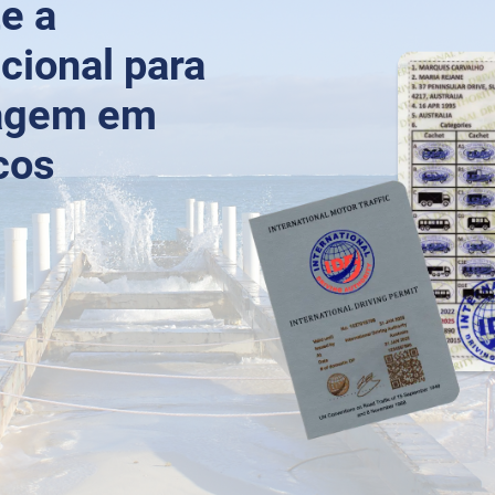
e a
cional para
viagem em
cos