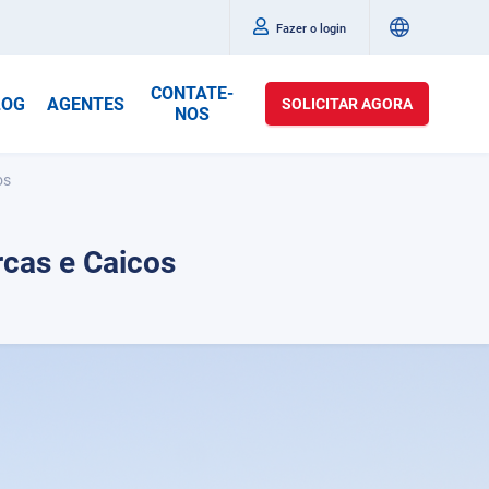
Fazer o login
CONTATE-
LOG
AGENTES
SOLICITAR AGORA
NOS
os
rcas e Caicos