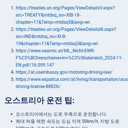
https://treaties.un.org/Pages/ViewDetailsV.aspx?
src=TREATY&mtdsq_no=XIB-18-
chapter=11&Temp=mtdsq5&lang=en
https://treaties.un.org/Pages/ViewDetailsIII.aspx?
src=IND&mtdsq_no=Xl-B-
19&chapter=11&Temp=mtdsq3&lang=en
https://www.oeamtc.at/ML_Nicht-EWR-
F%C3%BChrerscheine+in+%C3%96sterreich_2024-11-
EN.pdf/16.099.147
https://at.usembassy.gov/motoring-driving-law/
https://www.expatica.com/at/living/transportation/aust
driving-license-88826/
오스트리아 운전 팁:
오스트리아에서는 도로 우측으로 운전합니다.
최대 허용 제한 속도는 도심 지역 50km/h, 지방 도로