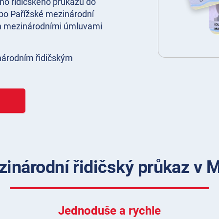
ho řidičského průkazu do
6 po Pařížské mezinárodní
en mezinárodními úmluvami
národním řidičským
inárodní řidičský průkaz v M
Jednoduše a rychle