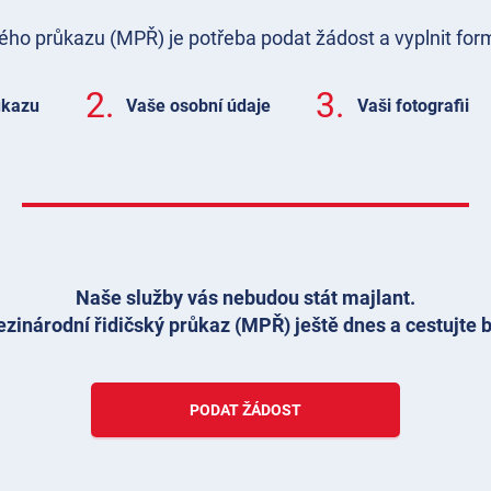
kého průkazu (MPŘ) je potřeba podat žádost a vyplnit for
2.
3.
ůkazu
Vaše osobní údaje
Vaši fotografii
Naše služby vás nebudou stát majlant.
zinárodní řidičský průkaz (MPŘ) ještě dnes a cestujte b
PODAT ŽÁDOST