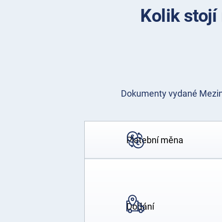
Kolik stoj
Dokumenty vydané Meziná
Platební měna
Dodání