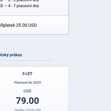
SD
— 4 - 7 pracovní dny
příplatek
25.00
USD
ičský průkaz
3 LET
Platnost do 2029
USD
79.00
Ušetříte
128.00
USD