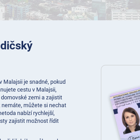
idičský
 Malajsii je snadné, pokud
nujete cestu v Malajsii,
 domovské zemi a zajistit
 nemáte, můžete si nechat
metoda nabízí rychlejší,
ty zajistit možnost řídit