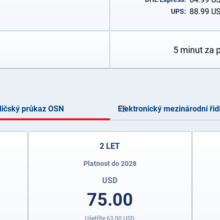
88.99
U
UPS:
5 minut za 
dičský průkaz OSN
Elektronický mezinárodní řid
2 LET
Platnost do 2028
USD
75.00
Ušetříte
63.00
USD