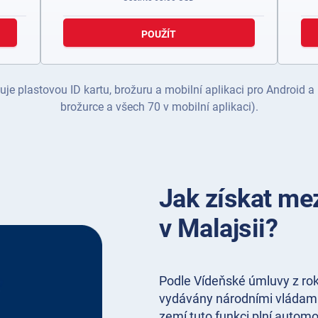
POUŽÍT
je plastovou ID kartu, brožuru a mobilní aplikaci pro Android a
brožurce a všech 70 v mobilní aplikaci).
Jak získat mez
v Malajsii?
Podle Vídeňské úmluvy z ro
vydávány národními vládami
zemí tuto funkci plní automo