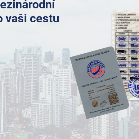
ezinárodní
o vaši cestu