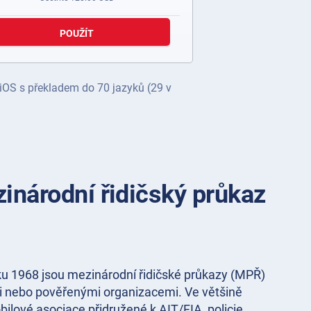
POUŽÍT
 iOS s překladem do 70 jazyků (29 v
inárodní řidičský průkaz
ku 1968 jsou mezinárodní řidičské průkazy (MPŘ)
 nebo pověřenými organizacemi. Ve většině
bilové asociace přidružené k AIT/FIA, policie