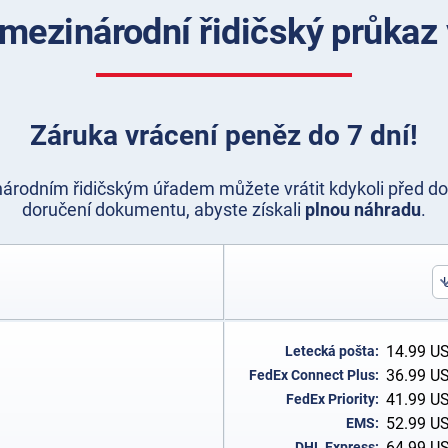
í mezinárodní řidičský průkaz 
Záruka vrácení peněz do 7 dní!
rodním řidičským úřadem můžete vrátit kdykoli před do
doručení dokumentu, abyste získali
plnou náhradu
.
14.99
U
Letecká pošta:
36.99
U
FedEx Connect Plus:
41.99
U
FedEx Priority:
52.99
U
EMS:
64.99
U
DHL Express: