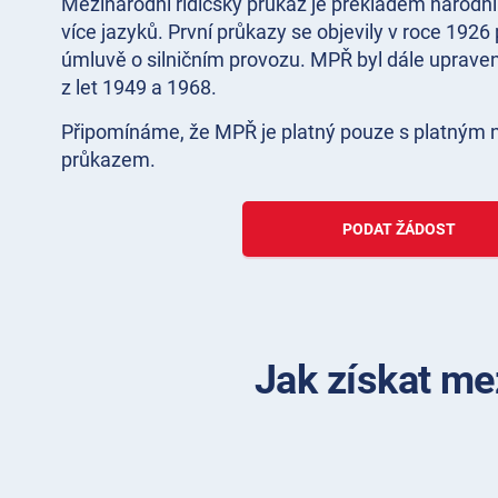
Mezinárodní řidičský průkaz je překladem národní
více jazyků. První průkazy se objevily v roce 192
úmluvě o silničním provozu. MPŘ byl dále uprav
z let 1949 a 1968.
Připomínáme, že MPŘ je platný pouze s platným 
průkazem.
PODAT ŽÁDOST
Jak získat mez