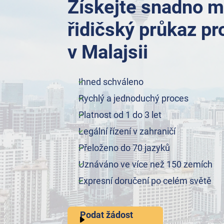
Získejte snadno m
řidičský průkaz pr
v Malajsii
Ihned schváleno
Rychlý a jednoduchý proces
Platnost od 1 do 3 let
Legální řízení v zahraničí
Přeloženo do 70 jazyků
Uznáváno ve více než 150 zemích
Expresní doručení po celém světě
Podat žádost