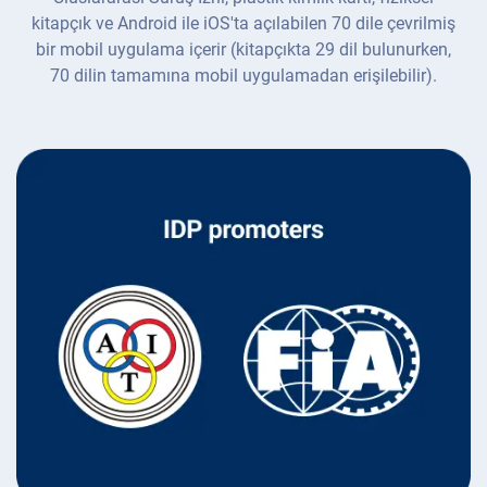
kitapçık ve Android ile iOS'ta açılabilen 70 dile çevrilmiş
bir mobil uygulama içerir (kitapçıkta 29 dil bulunurken,
70 dilin tamamına mobil uygulamadan erişilebilir).