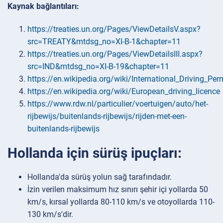
Kaynak bağlantıları:
https://treaties.un.org/Pages/ViewDetailsV.aspx?
src=TREATY&mtdsg_no=XI-B-1&chapter=11
https://treaties.un.org/Pages/ViewDetailsIII.aspx?
src=IND&mtdsg_no=XI-B-19&chapter=11
https://en.wikipedia.org/wiki/International_Driving_Per
https://en.wikipedia.org/wiki/European_driving_licence
https://www.rdw.nl/particulier/voertuigen/auto/het-
rijbewijs/buitenlands-rijbewijs/rijden-met-een-
buitenlands-rijbewijs
Hollanda için sürüş ipuçları:
Hollanda'da sürüş yolun sağ tarafındadır.
İzin verilen maksimum hız sınırı şehir içi yollarda 50
km/s, kırsal yollarda 80-110 km/s ve otoyollarda 110-
130 km/s'dir.