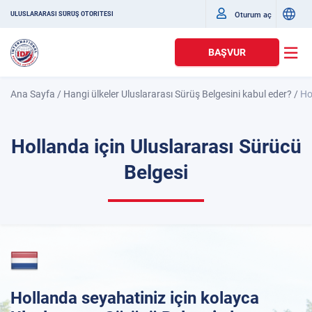
Oturum aç
ULUSLARARASI SÜRÜŞ OTORITESI
BAŞVUR
Ana Sayfa
/
Hangi ülkeler Uluslararası Sürüş Belgesini kabul eder?
/
Ho
Hollanda için Uluslararası Sürücü
Belgesi
Hollanda seyahatiniz için kolayca