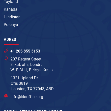
Tayland
Kanada
Hindistan
Polonya
ADRES
+1 205 855 3153
207 Regent Street
3. kat, ofis, Londra
W1B 3HH, Birleşik Krallık
1321 Upland Dr.
Ofis 3819
Houston, TX 77043, ABD
info@idaoffice.org