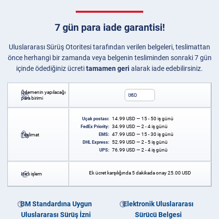
7 gün para iade garantisi!
Uluslararası Sürüş Otoritesi tarafından verilen belgeleri, teslimattan
önce herhangi bir zamanda veya belgenin tesliminden sonraki 7 gün
içinde ödediğiniz ücreti
tamamen geri
alarak iade edebilirsiniz.
Ödemenin yapılacağı
USD
para birimi
14.99
USD
— 15 - 50 iş günü
Uçak postası:
34.99
USD
— 2 - 4 iş günü
FedEx Priority:
47.99
USD
— 15 - 30 iş günü
Teslimat
EMS:
52.99
USD
— 2 - 5 iş günü
DHL Express:
76.99
USD
— 2 - 4 iş günü
UPS:
Ek ücret karşılığında 5 dakikada onay
25.00
USD
Hızlı işlem
BM Standardına Uygun
Elektronik Uluslararası
Uluslararası Sürüş İzni
Sürücü Belgesi