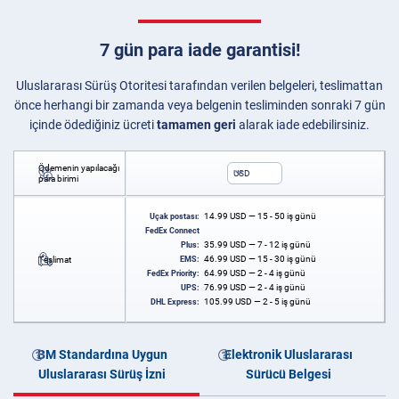
7 gün para iade garantisi!
Uluslararası Sürüş Otoritesi tarafından verilen belgeleri, teslimattan
önce herhangi bir zamanda veya belgenin tesliminden sonraki 7 gün
içinde ödediğiniz ücreti
tamamen geri
alarak iade edebilirsiniz.
Ödemenin yapılacağı
USD
para birimi
14.99
USD
— 15 - 50 iş günü
Uçak postası:
FedEx Connect
35.99
USD
— 7 - 12 iş günü
Plus:
46.99
USD
— 15 - 30 iş günü
Teslimat
EMS:
64.99
USD
— 2 - 4 iş günü
FedEx Priority:
76.99
USD
— 2 - 4 iş günü
UPS:
105.99
USD
— 2 - 5 iş günü
DHL Express:
BM Standardına Uygun
Elektronik Uluslararası
Uluslararası Sürüş İzni
Sürücü Belgesi