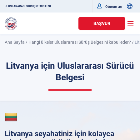
Oturum aç
ULUSLARARASI SÜRÜŞ OTORITESI
BAŞVUR
Ana Sayfa
/
Hangi ülkeler Uluslararası Sürüş Belgesini kabul eder?
/
Li
Litvanya için Uluslararası Sürücü
Belgesi
Litvanya seyahatiniz için kolayca