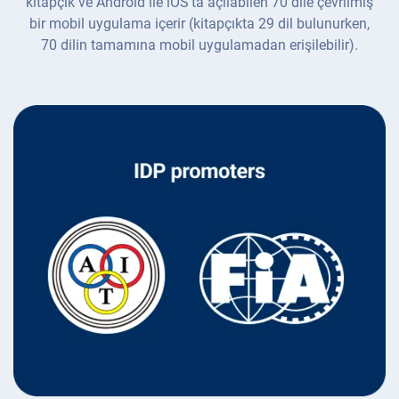
kitapçık ve Android ile iOS'ta açılabilen 70 dile çevrilmiş
bir mobil uygulama içerir (kitapçıkta 29 dil bulunurken,
70 dilin tamamına mobil uygulamadan erişilebilir).