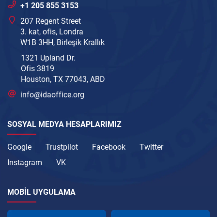
+1 205 855 3153
207 Regent Street
3. kat, ofis, Londra
W1B 3HH, Birleşik Krallık
1321 Upland Dr.
Ofis 3819
Houston, TX 77043, ABD
info@idaoffice.org
SOSYAL MEDYA HESAPLARIMIZ
Google
Trustpilot
Facebook
Twitter
Instagram
VK
MOBIL UYGULAMA