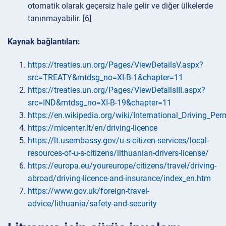
otomatik olarak geçersiz hale gelir ve diğer ülkelerde
tanınmayabilir. [6]
Kaynak bağlantıları:
https://treaties.un.org/Pages/ViewDetailsV.aspx?
src=TREATY&mtdsg_no=XI-B-1&chapter=11
https://treaties.un.org/Pages/ViewDetailsIII.aspx?
src=IND&mtdsg_no=XI-B-19&chapter=11
https://en.wikipedia.org/wiki/International_Driving_Per
https://micenter.lt/en/driving-licence
https://lt.usembassy.gov/u-s-citizen-services/local-
resources-of-u-s-citizens/lithuanian-drivers-license/
https://europa.eu/youreurope/citizens/travel/driving-
abroad/driving-licence-and-insurance/index_en.htm
https://www.gov.uk/foreign-travel-
advice/lithuania/safety-and-security