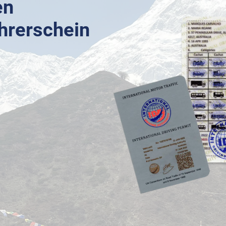
en
ührerschein