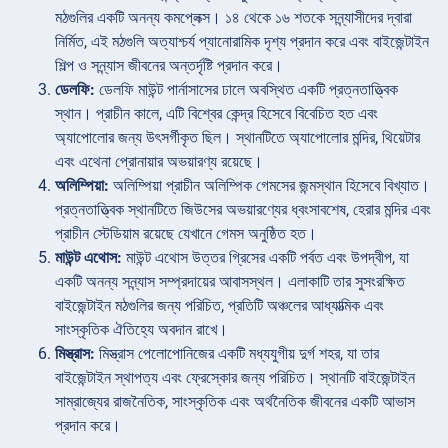
মঠগুলির একটি অনন্য কমপ্লেক্স। ১৪ থেকে ১৬ শতকে সন্ন্যাসীদের দ্বারা
নির্মিত, এই মঠগুলি অত্যাশ্চর্য প্যানোরামিক দৃশ্য প্রদান করে এবং বাইজেন্টাইন
শিল্প ও সন্ন্যাস জীবনের অন্তর্দৃষ্টি প্রদান করে।
ডেলফি:
ডেলফি মাউন্ট পার্নাসাসের ঢালে অবস্থিত একটি প্রত্নতাত্ত্বিক
স্থান। প্রাচীন কালে, এটি বিশ্বের কেন্দ্র হিসেবে বিবেচিত হত এবং
অ্যাপোলোর জন্য উৎসর্গীকৃত ছিল। স্থানটিতে অ্যাপোলোর মন্দির, থিয়েটার
এবং এথেনা প্রোনায়ার অভয়ারণ্য রয়েছে।
অলিম্পিয়া:
অলিম্পিয়া প্রাচীন অলিম্পিক গেমসের জন্মস্থান হিসেবে বিখ্যাত।
প্রত্নতাত্ত্বিক স্থানটিতে জিউসের অভয়ারণ্যের ধ্বংসাবশেষ, হেরার মন্দির এবং
প্রাচীন স্টেডিয়াম রয়েছে যেখানে গেমস অনুষ্ঠিত হত।
মাউন্ট এথোস:
মাউন্ট এথোস উত্তর গ্রিসের একটি পর্বত এবং উপদ্বীপ, যা
একটি অনন্য সন্ন্যাস সম্প্রদায়ের আবাসস্থল। এলাকাটি তার সুসংরক্ষিত
বাইজেন্টাইন মঠগুলির জন্য পরিচিত, প্রতিটি অঞ্চলের আধ্যাত্মিক এবং
সাংস্কৃতিক ঐতিহ্যে অবদান রাখে।
মিস্ত্রাস:
মিস্ত্রাস পেলোপোনিজের একটি মধ্যযুগীয় দুর্গ শহর, যা তার
বাইজেন্টাইন স্থাপত্য এবং ফ্রেস্কোর জন্য পরিচিত। স্থানটি বাইজেন্টাইন
সাম্রাজ্যের রাজনৈতিক, সাংস্কৃতিক এবং অর্থনৈতিক জীবনের একটি আভাস
প্রদান করে।