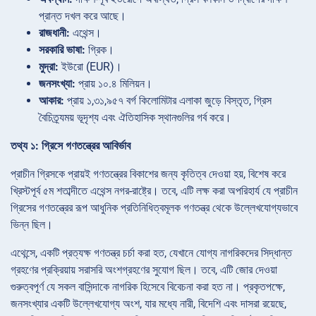
প্রান্ত দখল করে আছে।
রাজধানী:
এথেন্স।
সরকারি ভাষা:
গ্রিক।
মুদ্রা:
ইউরো (EUR)।
জনসংখ্যা:
প্রায় ১০.৪ মিলিয়ন।
আকার:
প্রায় ১,৩১,৯৫৭ বর্গ কিলোমিটার এলাকা জুড়ে বিস্তৃত, গ্রিস
বৈচিত্র্যময় ভূদৃশ্য এবং ঐতিহাসিক স্থানগুলির গর্ব করে।
তথ্য ১: গ্রিসে গণতন্ত্রের আবির্ভাব
প্রাচীন গ্রিসকে প্রায়ই গণতন্ত্রের বিকাশের জন্য কৃতিত্ব দেওয়া হয়, বিশেষ করে
খ্রিস্টপূর্ব ৫ম শতাব্দীতে এথেন্স নগর-রাষ্ট্রে। তবে, এটি লক্ষ করা অপরিহার্য যে প্রাচীন
গ্রিসের গণতন্ত্রের রূপ আধুনিক প্রতিনিধিত্বমূলক গণতন্ত্র থেকে উল্লেখযোগ্যভাবে
ভিন্ন ছিল।
এথেন্সে, একটি প্রত্যক্ষ গণতন্ত্র চর্চা করা হত, যেখানে যোগ্য নাগরিকদের সিদ্ধান্ত
গ্রহণের প্রক্রিয়ায় সরাসরি অংশগ্রহণের সুযোগ ছিল। তবে, এটি জোর দেওয়া
গুরুত্বপূর্ণ যে সকল বাসিন্দাকে নাগরিক হিসেবে বিবেচনা করা হত না। প্রকৃতপক্ষে,
জনসংখ্যার একটি উল্লেখযোগ্য অংশ, যার মধ্যে নারী, বিদেশি এবং দাসরা রয়েছে,