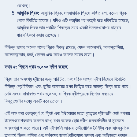
রেখেছে।
আধুনিক গ্রিক:
আধুনিক গ্রিক, সমসাময়িক গ্রিসে কথিত রূপ, কয়েন গ্রিক
থেকে বিবর্তিত হয়েছে। যদিও এটি শতাব্দীর পর শতাব্দী ধরে পরিবর্তিত হয়েছে,
আধুনিক গ্রিক তার প্রাচীন শিকড়ের সাথে একটি উল্লেখযোগ্য মাত্রার
ধারাবাহিকতা বজায় রেখেছে।
বিভিন্ন ভাষার অনেক শব্দের গ্রিক শিকড় রয়েছে, যেমন আলেক্সেই, আনাস্তাসিয়া,
আলেকজান্ডার, জর্জ, হেলেন এবং আরও অনেক নামের মতো।
তথ্য ৫: গ্রিসে প্রায় ৬,০০০ দ্বীপ রয়েছে
গ্রিস তার অসংখ্য দ্বীপের জন্য পরিচিত, এবং সঠিক সংখ্যা দ্বীপ হিসেবে বিবেচিত
বিভিন্ন শ্রেণীবিভাগ এবং ভূমির আকারের উপর ভিত্তি করে সামান্য ভিন্ন হতে পারে।
মোট সংখ্যা সাধারণত প্রায় ৬,০০০, যা গ্রিক দ্বীপপুঞ্জকে বিশ্বের সবচেয়ে
বিস্তৃতগুলির মধ্যে একটি করে তোলে।
এটি লক্ষ করা গুরুত্বপূর্ণ যে ক্রিট এবং ইউবোয়ার মতো বৃহত্তর দ্বীপগুলি মোট গণনায়
উল্লেখযোগ্যভাবে অবদান রাখে, যখন অনেক ছোট দ্বীপ জনবসতিহীন বা ন্যূনতম
জনসংখ্যা থাকতে পারে। এই দ্বীপগুলি আকার, ভৌগোলিক বৈশিষ্ট্য এবং সাংস্কৃতিক
তাৎপর্যে ভিন্ন, বাসিন্দা এবং দর্শকদের জন্য বৈচিত্র্যময় ভূদৃশ্য এবং অভিজ্ঞতা প্রদান