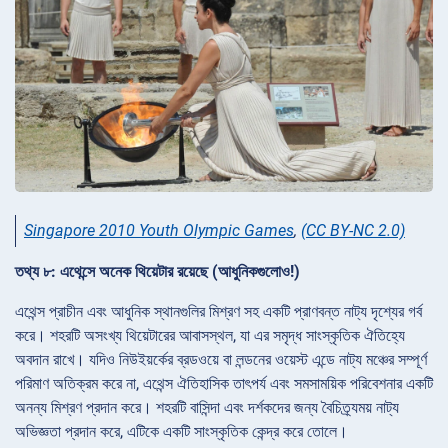
Singapore 2010 Youth Olympic Games
,
(CC BY-NC 2.0)
তথ্য ৮: এথেন্সে অনেক থিয়েটার রয়েছে (আধুনিকগুলোও!)
এথেন্স প্রাচীন এবং আধুনিক স্থানগুলির মিশ্রণ সহ একটি প্রাণবন্ত নাট্য দৃশ্যের গর্ব
করে। শহরটি অসংখ্য থিয়েটারের আবাসস্থল, যা এর সমৃদ্ধ সাংস্কৃতিক ঐতিহ্যে
অবদান রাখে। যদিও নিউইয়র্কের ব্রডওয়ে বা লন্ডনের ওয়েস্ট এন্ডে নাট্য মঞ্চের সম্পূর্ণ
পরিমাণ অতিক্রম করে না, এথেন্স ঐতিহাসিক তাৎপর্য এবং সমসাময়িক পরিবেশনার একটি
অনন্য মিশ্রণ প্রদান করে। শহরটি বাসিন্দা এবং দর্শকদের জন্য বৈচিত্র্যময় নাট্য
অভিজ্ঞতা প্রদান করে, এটিকে একটি সাংস্কৃতিক কেন্দ্র করে তোলে।