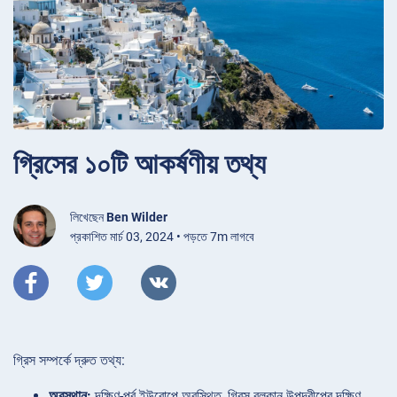
গ্রিসের ১০টি আকর্ষণীয় তথ্য
লিখেছেন
Ben Wilder
প্রকাশিত মার্চ 03, 2024 • পড়তে 7m লাগবে
গ্রিস সম্পর্কে দ্রুত তথ্য:
অবস্থান:
দক্ষিণ-পূর্ব ইউরোপে অবস্থিত, গ্রিস বলকান উপদ্বীপের দক্ষিণ