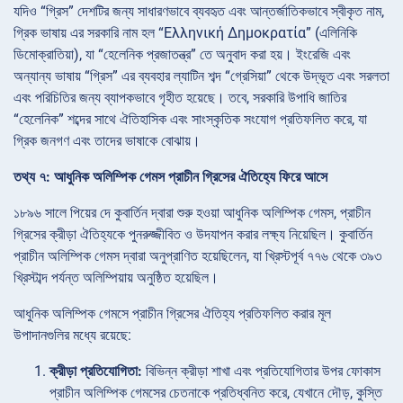
যদিও “গ্রিস” দেশটির জন্য সাধারণভাবে ব্যবহৃত এবং আন্তর্জাতিকভাবে স্বীকৃত নাম,
গ্রিক ভাষায় এর সরকারি নাম হল “Ελληνική Δημοκρατία” (এলিনিকি
ডিমোক্রাতিয়া), যা “হেলেনিক প্রজাতন্ত্র” তে অনুবাদ করা হয়। ইংরেজি এবং
অন্যান্য ভাষায় “গ্রিস” এর ব্যবহার ল্যাটিন শব্দ “গ্রেসিয়া” থেকে উদ্ভূত এবং সরলতা
এবং পরিচিতির জন্য ব্যাপকভাবে গৃহীত হয়েছে। তবে, সরকারি উপাধি জাতির
“হেলেনিক” শব্দের সাথে ঐতিহাসিক এবং সাংস্কৃতিক সংযোগ প্রতিফলিত করে, যা
গ্রিক জনগণ এবং তাদের ভাষাকে বোঝায়।
তথ্য ৭: আধুনিক অলিম্পিক গেমস প্রাচীন গ্রিসের ঐতিহ্যে ফিরে আসে
১৮৯৬ সালে পিয়ের দে কুবার্তিন দ্বারা শুরু হওয়া আধুনিক অলিম্পিক গেমস, প্রাচীন
গ্রিসের ক্রীড়া ঐতিহ্যকে পুনরুজ্জীবিত ও উদযাপন করার লক্ষ্য নিয়েছিল। কুবার্তিন
প্রাচীন অলিম্পিক গেমস দ্বারা অনুপ্রাণিত হয়েছিলেন, যা খ্রিস্টপূর্ব ৭৭৬ থেকে ৩৯৩
খ্রিস্টাব্দ পর্যন্ত অলিম্পিয়ায় অনুষ্ঠিত হয়েছিল।
আধুনিক অলিম্পিক গেমসে প্রাচীন গ্রিসের ঐতিহ্য প্রতিফলিত করার মূল
উপাদানগুলির মধ্যে রয়েছে:
ক্রীড়া প্রতিযোগিতা:
বিভিন্ন ক্রীড়া শাখা এবং প্রতিযোগিতার উপর ফোকাস
প্রাচীন অলিম্পিক গেমসের চেতনাকে প্রতিধ্বনিত করে, যেখানে দৌড়, কুস্তি