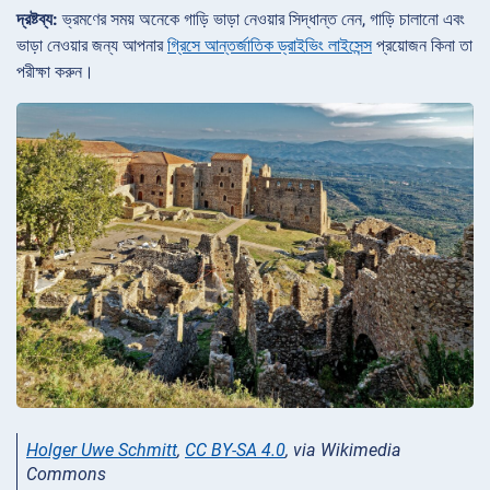
দ্রষ্টব্য:
ভ্রমণের সময় অনেকে গাড়ি ভাড়া নেওয়ার সিদ্ধান্ত নেন, গাড়ি চালানো এবং
ভাড়া নেওয়ার জন্য আপনার
গ্রিসে আন্তর্জাতিক ড্রাইভিং লাইসেন্স
প্রয়োজন কিনা তা
পরীক্ষা করুন।
Holger Uwe Schmitt
,
CC BY-SA 4.0
, via Wikimedia
Commons