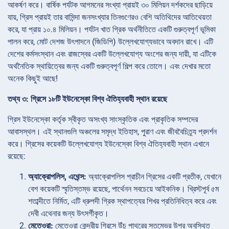
আকর্ষণ করে। বার্ষিক পর্যটক আগমনের সংখ্যা প্রায়ই ৩০ মিলিয়ন দর্শকদের ছাড়িয়ে
যায়, গ্রিস প্রায়ই তার বাসিন্দা জনসংখ্যার তিনগুণেরও বেশি অতিথিদের আতিথেয়তা
করে, যা প্রায় ১০.৪ মিলিয়ন। পর্যটন খাত গ্রিক অর্থনীতিতে একটি গুরুত্বপূর্ণ ভূমিকা
পালন করে, মোট দেশজ উৎপাদনে (জিডিপি) উল্লেখযোগ্যভাবে অবদান রাখে। এটি
দেশের কর্মসংস্থান এবং রাজস্বের একটি উল্লেখযোগ্য অংশের জন্য দায়ী, যা এটিকে
অর্থনৈতিক স্থায়িত্বের জন্য একটি গুরুত্বপূর্ণ শিল্প করে তোলে। এবং দেখার মতো
অনেক কিছুই আছে!
তথ্য ৩: গ্রিসে ১৮টি ইউনেস্কো বিশ্ব ঐতিহ্যবাহী স্থান রয়েছে
গ্রিস ইউনেস্কো কর্তৃক স্বীকৃত অসংখ্য সাংস্কৃতিক এবং প্রাকৃতিক সম্পদের
আবাসস্থল। এই স্থানগুলি অঞ্চলের সমৃদ্ধ ইতিহাস, পুরাণ এবং জীববৈচিত্র্য প্রদর্শন
করে। গ্রিসের কয়েকটি উল্লেখযোগ্য ইউনেস্কো বিশ্ব ঐতিহ্যবাহী স্থান এখানে
রয়েছে:
অ্যাক্রোপলিস, এথেন্স:
অ্যাক্রোপলিস প্রাচীন গ্রিসের একটি প্রতীক, যেখানে
বেশ কয়েকটি স্মৃতিস্তম্ভ রয়েছে, পার্থেনন সবচেয়ে আইকনিক। খ্রিস্টপূর্ব ৫ম
শতাব্দীতে নির্মিত, এটি ধ্রুপদী গ্রিক স্থাপত্যের শিখর প্রতিনিধিত্ব করে এবং
দেবী এথেনার জন্য উৎসর্গীকৃত।
মেতেওরা:
মেতেওরা কেন্দ্রীয় গ্রিসে উঁচু পাথরের স্তম্ভের উপর অবস্থিত