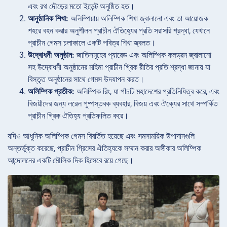
এবং রথ দৌড়ের মতো ইভেন্ট অনুষ্ঠিত হত।
আনুষ্ঠানিক শিখা:
অলিম্পিয়ায় অলিম্পিক শিখা জ্বালানো এবং তা আয়োজক
শহরে বহন করার অনুশীলন প্রাচীন ঐতিহ্যের প্রতি সরাসরি শ্রদ্ধা, যেখানে
প্রাচীন গেমস চলাকালে একটি পবিত্র শিখা জ্বলত।
উদ্বোধনী অনুষ্ঠান:
জাতিসমূহের প্যারেড এবং অলিম্পিক কলড্রন জ্বালানো
সহ উদ্বোধনী অনুষ্ঠানের মহিমা প্রাচীন গ্রিক রীতির প্রতি শ্রদ্ধা জানায় যা
বিস্তৃত অনুষ্ঠানের সাথে গেমস উদযাপন করত।
অলিম্পিক প্রতীক:
অলিম্পিক রিং, যা পাঁচটি মহাদেশের প্রতিনিধিত্ব করে, এবং
বিজয়ীদের জন্য লরেল পুষ্পস্তবক ব্যবহার, বিজয় এবং ঐক্যের সাথে সম্পর্কিত
প্রাচীন গ্রিক ঐতিহ্য প্রতিফলিত করে।
যদিও আধুনিক অলিম্পিক গেমস বিবর্তিত হয়েছে এবং সমসাময়িক উপাদানগুলি
অন্তর্ভুক্ত করেছে, প্রাচীন গ্রিসের ঐতিহ্যকে সম্মান করার অঙ্গীকার অলিম্পিক
আন্দোলনের একটি মৌলিক দিক হিসেবে রয়ে গেছে।