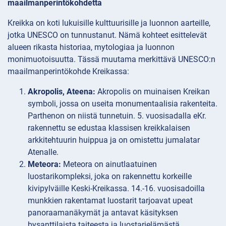
maailmanperintökohdetta
Kreikka on koti lukuisille kulttuurisille ja luonnon aarteille,
jotka UNESCO on tunnustanut. Nämä kohteet esittelevät
alueen rikasta historiaa, mytologiaa ja luonnon
monimuotoisuutta. Tässä muutama merkittävä UNESCO:n
maailmanperintökohde Kreikassa:
Akropolis, Ateena:
Akropolis on muinaisen Kreikan
symboli, jossa on useita monumentaalisia rakenteita.
Parthenon on niistä tunnetuin. 5. vuosisadalla eKr.
rakennettu se edustaa klassisen kreikkalaisen
arkkitehtuurin huippua ja on omistettu jumalatar
Atenalle.
Meteora:
Meteora on ainutlaatuinen
luostarikompleksi, joka on rakennettu korkeille
kivipylväille Keski-Kreikassa. 14.-16. vuosisadoilla
munkkien rakentamat luostarit tarjoavat upeat
panoraamanäkymät ja antavat käsityksen
bysanttilaista taiteesta ja luostarielämästä.