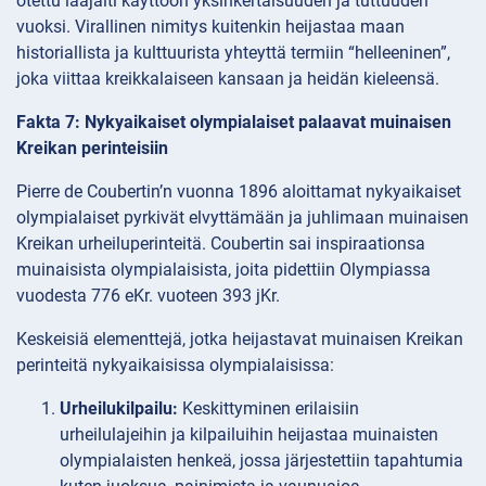
otettu laajalti käyttöön yksinkertaisuuden ja tuttuuden
vuoksi. Virallinen nimitys kuitenkin heijastaa maan
historiallista ja kulttuurista yhteyttä termiin “helleeninen”,
joka viittaa kreikkalaiseen kansaan ja heidän kieleensä.
Fakta 7: Nykyaikaiset olympialaiset palaavat muinaisen
Kreikan perinteisiin
Pierre de Coubertin’n vuonna 1896 aloittamat nykyaikaiset
olympialaiset pyrkivät elvyttämään ja juhlimaan muinaisen
Kreikan urheiluperinteitä. Coubertin sai inspiraationsa
muinaisista olympialaisista, joita pidettiin Olympiassa
vuodesta 776 eKr. vuoteen 393 jKr.
Keskeisiä elementtejä, jotka heijastavat muinaisen Kreikan
perinteitä nykyaikaisissa olympialaisissa:
Urheilukilpailu:
Keskittyminen erilaisiin
urheilulajeihin ja kilpailuihin heijastaa muinaisten
olympialaisten henkeä, jossa järjestettiin tapahtumia