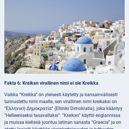
Fakta 6: Kreikan virallinen nimi ei ole Kreikka
Vaikka “Kreikka” on yleisesti käytetty ja kansainvälisesti
tunnustettu nimi maalle, sen virallinen nimi kreikaksi on
“Ελληνική Δημοκρατία” (Ellinikí Dimokratía), joka kääntyy
“Helleeniseksi tasavallaksi”. “Kreikan” käyttö englannissa
ja muissa kielissä juontuu latinan sanasta “Graecia” ja on