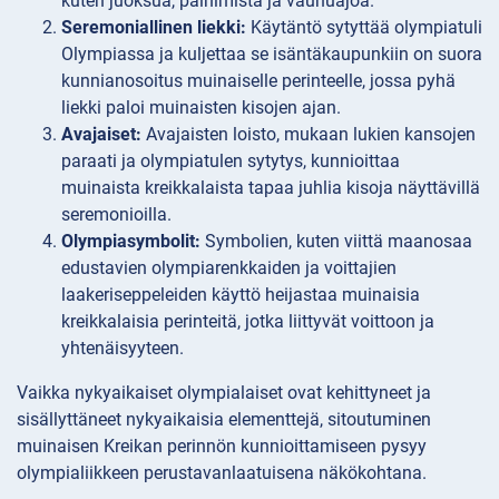
kuten juoksua, painimista ja vaunuajoa.
Seremoniallinen liekki:
Käytäntö sytyttää olympiatuli
Olympiassa ja kuljettaa se isäntäkaupunkiin on suora
kunnianosoitus muinaiselle perinteelle, jossa pyhä
liekki paloi muinaisten kisojen ajan.
Avajaiset:
Avajaisten loisto, mukaan lukien kansojen
paraati ja olympiatulen sytytys, kunnioittaa
muinaista kreikkalaista tapaa juhlia kisoja näyttävillä
seremonioilla.
Olympiasymbolit:
Symbolien, kuten viittä maanosaa
edustavien olympiarenkkaiden ja voittajien
laakeriseppeleiden käyttö heijastaa muinaisia
kreikkalaisia perinteitä, jotka liittyvät voittoon ja
yhtenäisyyteen.
Vaikka nykyaikaiset olympialaiset ovat kehittyneet ja
sisällyttäneet nykyaikaisia elementtejä, sitoutuminen
muinaisen Kreikan perinnön kunnioittamiseen pysyy
olympialiikkeen perustavanlaatuisena näkökohtana.