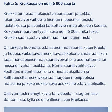
Fakta 5: Kreikassa on noin 6 000 saarta
Kreikka tunnetaan lukuisista saaristaan, ja tarkka
lukumäärä voi vaihdella hieman riippuen erilaisista
luokituksista ja saariksi katsottavien maa-alueiden koosta.
Kokonaismäärä on tyypillisesti noin 6 000, mikä tekee
Kreikan saaristosta yhden maailman laajimmista.
On tärkeää huomata, että suuremmat saaret, kuten Kreeta
ja Euboia, vaikuttavat merkittävästi kokonaismäärään, kun
taas monet pienemmät saaret voivat olla asumattomia tai
niissä on vähän asukkaita. Nämä saaret vaihtelevat
kooltaan, maantieteellisiltä ominaisuuksiltaan ja
kulttuuriselta merkitykseltään tarjoten monipuolisia
maisemia ja kokemuksia sekä asukkaille että vierailijoille.
Olet varmasti nähnyt kuvia tai videoita Instagramissa
Santorinista, kyllä se on erillinen saari Kreikassa.