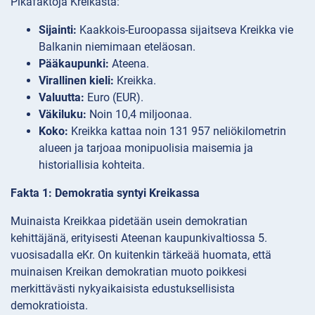
Pikafaktoja Kreikasta:
Sijainti:
Kaakkois-Euroopassa sijaitseva Kreikka vie
Balkanin niemimaan eteläosan.
Pääkaupunki:
Ateena.
Virallinen kieli:
Kreikka.
Valuutta:
Euro (EUR).
Väkiluku:
Noin 10,4 miljoonaa.
Koko:
Kreikka kattaa noin 131 957 neliökilometrin
alueen ja tarjoaa monipuolisia maisemia ja
historiallisia kohteita.
Fakta 1: Demokratia syntyi Kreikassa
Muinaista Kreikkaa pidetään usein demokratian
kehittäjänä, erityisesti Ateenan kaupunkivaltiossa 5.
vuosisadalla eKr. On kuitenkin tärkeää huomata, että
muinaisen Kreikan demokratian muoto poikkesi
merkittävästi nykyaikaisista edustuksellisista
demokratioista.