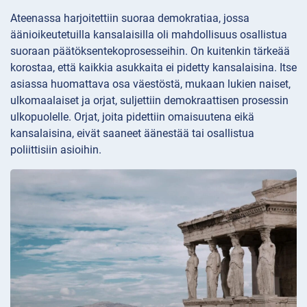
Ateenassa harjoitettiin suoraa demokratiaa, jossa
äänioikeutetuilla kansalaisilla oli mahdollisuus osallistua
suoraan päätöksentekoprosesseihin. On kuitenkin tärkeää
korostaa, että kaikkia asukkaita ei pidetty kansalaisina. Itse
asiassa huomattava osa väestöstä, mukaan lukien naiset,
ulkomaalaiset ja orjat, suljettiin demokraattisen prosessin
ulkopuolelle. Orjat, joita pidettiin omaisuutena eikä
kansalaisina, eivät saaneet äänestää tai osallistua
poliittisiin asioihin.