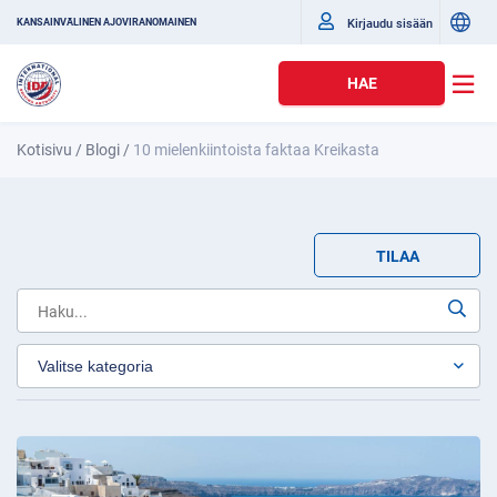
Kirjaudu sisään
KANSAINVÄLINEN AJOVIRANOMAINEN
HAE
Kotisivu
/
Blogi
/
10 mielenkiintoista faktaa Kreikasta
TILAA