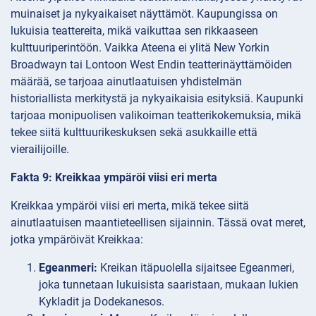
muinaiset ja nykyaikaiset näyttämöt. Kaupungissa on
lukuisia teattereita, mikä vaikuttaa sen rikkaaseen
kulttuuriperintöön. Vaikka Ateena ei ylitä New Yorkin
Broadwayn tai Lontoon West Endin teatterinäyttämöiden
määrää, se tarjoaa ainutlaatuisen yhdistelmän
historiallista merkitystä ja nykyaikaisia esityksiä. Kaupunki
tarjoaa monipuolisen valikoiman teatterikokemuksia, mikä
tekee siitä kulttuurikeskuksen sekä asukkaille että
vierailijoille.
Fakta 9: Kreikkaa ympäröi viisi eri merta
Kreikkaa ympäröi viisi eri merta, mikä tekee siitä
ainutlaatuisen maantieteellisen sijainnin. Tässä ovat meret,
jotka ympäröivät Kreikkaa:
Egeanmeri:
Kreikan itäpuolella sijaitsee Egeanmeri,
joka tunnetaan lukuisista saaristaan, mukaan lukien
Kykladit ja Dodekanesos.