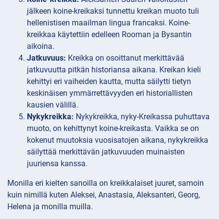
jälkeen koine-kreikaksi tunnettu kreikan muoto tuli
hellenistisen maailman lingua francaksi. Koine-
kreikkaa käytettiin edelleen Rooman ja Bysantin
aikoina.
Jatkuvuus:
Kreikka on osoittanut merkittävää
jatkuvuutta pitkän historiansa aikana. Kreikan kieli
kehittyi eri vaiheiden kautta, mutta säilytti tietyn
keskinäisen ymmärrettävyyden eri historiallisten
kausien välillä.
Nykykreikka:
Nykykreikka, nyky-Kreikassa puhuttava
muoto, on kehittynyt koine-kreikasta. Vaikka se on
kokenut muutoksia vuosisatojen aikana, nykykreikka
säilyttää merkittävän jatkuvuuden muinaisten
juuriensa kanssa.
Monilla eri kielten sanoilla on kreikkalaiset juuret, samoin
kuin nimillä kuten Aleksei, Anastasia, Aleksanteri, Georg,
Helena ja monilla muilla.