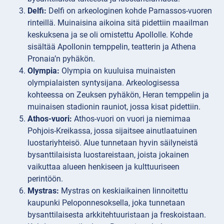
Delfi:
Delfi on arkeologinen kohde Parnassos-vuoren
rinteillä. Muinaisina aikoina sitä pidettiin maailman
keskuksena ja se oli omistettu Apollolle. Kohde
sisältää Apollonin temppelin, teatterin ja Athena
Pronaia’n pyhäkön.
Olympia:
Olympia on kuuluisa muinaisten
olympialaisten syntysijana. Arkeologisessa
kohteessa on Zeuksen pyhäkön, Heran temppelin ja
muinaisen stadionin rauniot, jossa kisat pidettiin.
Athos-vuori:
Athos-vuori on vuori ja niemimaa
Pohjois-Kreikassa, jossa sijaitsee ainutlaatuinen
luostariyhteisö. Alue tunnetaan hyvin säilyneistä
bysanttilaisista luostareistaan, joista jokainen
vaikuttaa alueen henkiseen ja kulttuuriseen
perintöön.
Mystras:
Mystras on keskiaikainen linnoitettu
kaupunki Peloponnesoksella, joka tunnetaan
bysanttilaisesta arkkitehtuuristaan ja freskoistaan.