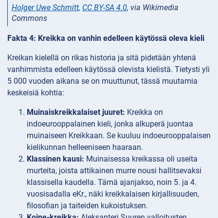
Holger Uwe Schmitt
,
CC BY-SA 4.0
, via Wikimedia
Commons
Fakta 4: Kreikka on vanhin edelleen käytössä oleva kieli
Kreikan kielellä on rikas historia ja sitä pidetään yhtenä
vanhimmista edelleen käytössä olevista kielistä. Tietysti yli
5 000 vuoden aikana se on muuttunut, tässä muutamia
keskeisiä kohtia:
Muinaiskreikkalaiset juuret:
Kreikka on
indoeurooppalainen kieli, jonka alkuperä juontaa
muinaiseen Kreikkaan. Se kuuluu indoeurooppalaisen
kielikunnan helleeniseen haaraan.
Klassinen kausi:
Muinaisessa kreikassa oli useita
murteita, joista attikainen murre nousi hallitsevaksi
klassisella kaudella. Tämä ajanjakso, noin 5. ja 4.
vuosisadalla eKr., näki kreikkalaisen kirjallisuuden,
filosofian ja taiteiden kukoistuksen.
Koine-kreikka:
Aleksanteri Suuren valloitusten