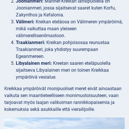
Joonianmeri:
Manner-Kreikan länsipuolella on
Joonianmeri, jossa sijaitsevat saaret kuten Korfu,
Zakynthos ja Kefalonia.
Välimeri:
Kreikan eteläosa on Välimeren ympäröimä,
mikä vaikuttaa maan yleiseen
välimerellisenilmastoon.
Traakianmeri:
Kreikan pohjoisosaa reunustaa
Traakianmeri, joka yhdistyy suurempaan
Egeanmereen.
Libyalainen meri:
Kreetan saaren eteläpuolella
sijaitseva Libyalainen meri on toinen Kreikkaa
ympäröivä vesialue.
Kreikkaa ympäröivät monipuoliset meret eivät ainoastaan
vaikuta sen maantieteelliseen monimuotoisuuteen, vaan
tarjoavat myös laajan valikoiman rannikkopaisemia ja
kokemuksia sekä asukkaille että vierailijoille.