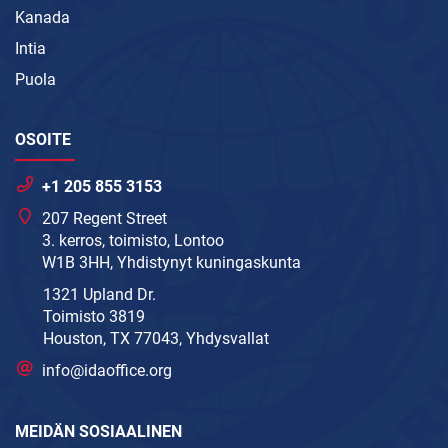
Kanada
Intia
Puola
OSOITE
+1 205 855 3153
207 Regent Street
3. kerros, toimisto, Lontoo
W1B 3HH, Yhdistynyt kuningaskunta
1321 Upland Dr.
Toimisto 3819
Houston, TX 77043, Yhdysvallat
info@idaoffice.org
MEIDÄN SOSIAALINEN