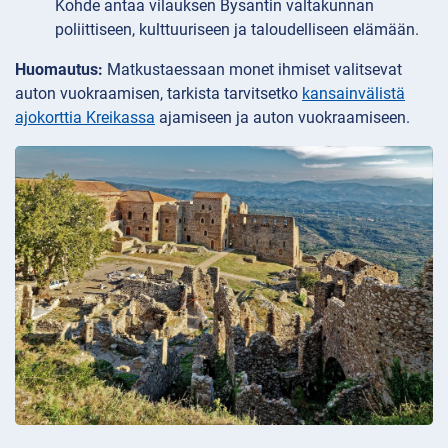
Kohde antaa vilauksen Bysantin valtakunnan
poliittiseen, kulttuuriseen ja taloudelliseen elämään.
Huomautus:
Matkustaessaan monet ihmiset valitsevat
auton vuokraamisen, tarkista tarvitsetko
kansainvälistä
ajokorttia Kreikassa
ajamiseen ja auton vuokraamiseen.