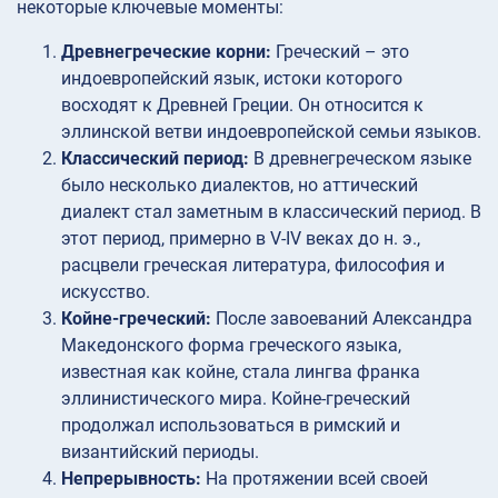
некоторые ключевые моменты:
Древнегреческие корни:
Греческий – это
индоевропейский язык, истоки которого
восходят к Древней Греции. Он относится к
эллинской ветви индоевропейской семьи языков.
Классический период:
В древнегреческом языке
было несколько диалектов, но аттический
диалект стал заметным в классический период. В
этот период, примерно в V-IV веках до н. э.,
расцвели греческая литература, философия и
искусство.
Койне-греческий:
После завоеваний Александра
Македонского форма греческого языка,
известная как койне, стала лингва франка
эллинистического мира. Койне-греческий
продолжал использоваться в римский и
византийский периоды.
Непрерывность:
На протяжении всей своей