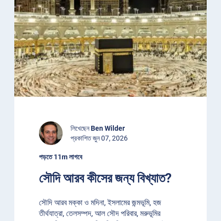
লিখেছেন
Ben Wilder
প্রকাশিত জুন 07, 2026
পড়তে 11m লাগবে
সৌদি আরব কীসের জন্য বিখ্যাত?
সৌদি আরব মক্কা ও মদিনা, ইসলামের জন্মভূমি, হজ
তীর্থযাত্রা, তেলসম্পদ, আল সৌদ পরিবার, মরুভূমির