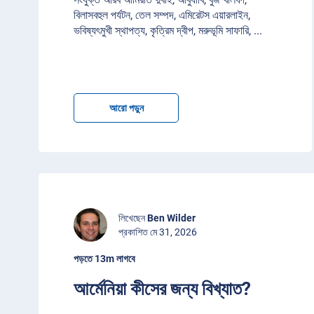
বিলাসবহুল পর্যটন, তেল সম্পদ, এমিরেটস এয়ারলাইন,
ভবিষ্যৎমুখী স্থাপত্য, কৃত্রিম দ্বীপ, মরুভূমি সাফারি,
...
আরো পড়ুন
লিখেছেন
Ben Wilder
প্রকাশিত মে 31, 2026
পড়তে 13m লাগবে
আর্মেনিয়া কীসের জন্য বিখ্যাত?