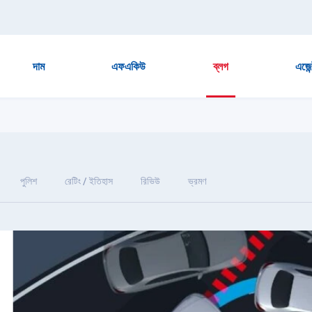
দাম
এফএকিউ
ব্লগ
এজেন
পুলিশ
রেটিং / ইতিহাস
রিভিউ
ভ্রমণ