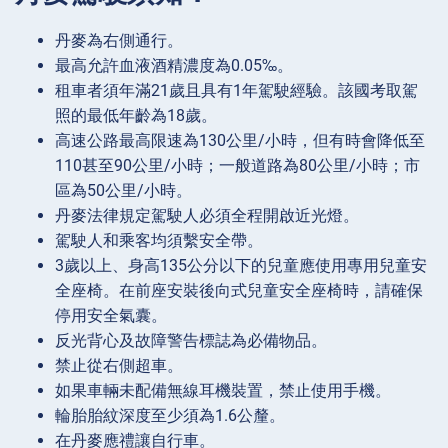
丹麥為右側通行。
最高允許血液酒精濃度為0.05‰。
租車者須年滿21歲且具有1年駕駛經驗。該國考取駕
照的最低年齡為18歲。
高速公路最高限速為130公里/小時，但有時會降低至
110甚至90公里/小時；一般道路為80公里/小時；市
區為50公里/小時。
丹麥法律規定駕駛人必須全程開啟近光燈。
駕駛人和乘客均須繫安全帶。
3歲以上、身高135公分以下的兒童應使用專用兒童安
全座椅。在前座安裝後向式兒童安全座椅時，請確保
停用安全氣囊。
反光背心及故障警告標誌為必備物品。
禁止從右側超車。
如果車輛未配備無線耳機裝置，禁止使用手機。
輪胎胎紋深度至少須為1.6公釐。
在丹麥應禮讓自行車。