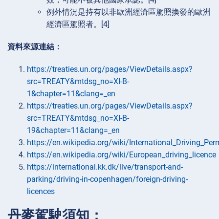
例外情況是持有以非歐洲經濟區駕照換發的歐洲
經濟區駕照者。[4]
資料來源連結：
https://treaties.un.org/pages/ViewDetails.aspx?
src=TREATY&mtdsg_no=XI-B-
1&chapter=11&clang=_en
https://treaties.un.org/pages/ViewDetails.aspx?
src=TREATY&mtdsg_no=XI-B-
19&chapter=11&clang=_en
https://en.wikipedia.org/wiki/International_Driving_Per
https://en.wikipedia.org/wiki/European_driving_licence
https://international.kk.dk/live/transport-and-
parking/driving-in-copenhagen/foreign-driving-
licences
丹麥駕駛須知：