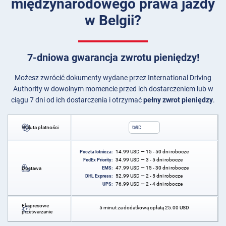
międzynarodowego prawa jazdy
w Belgii?
7-dniowa gwarancja zwrotu pieniędzy!
Możesz zwrócić dokumenty wydane przez International Driving
Authority w dowolnym momencie przed ich dostarczeniem lub w
ciągu 7 dni od ich dostarczenia i otrzymać
pełny zwrot pieniędzy
.
Waluta płatności
USD
14.99
USD
— 15 - 50 dni robocze
Poczta lotnicza:
34.99
USD
— 3 - 5 dni robocze
FedEx Priority:
47.99
USD
— 15 - 30 dni robocze
Dostawa
EMS:
52.99
USD
— 2 - 5 dni robocze
DHL Express:
76.99
USD
— 2 - 4 dni robocze
UPS:
Ekspresowe
5 minut za dodatkową opłatą
25.00
USD
przetwarzanie