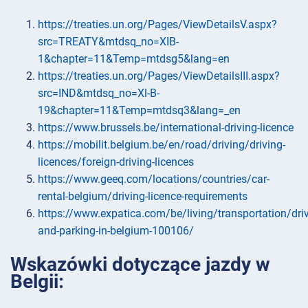
https://treaties.un.org/Pages/ViewDetailsV.aspx?
src=TREATY&mtdsq_no=XIB-
1&chapter=11&Temp=mtdsg5&lang=en
https://treaties.un.org/Pages/ViewDetailsIII.aspx?
src=IND&mtdsq_no=Xl-B-
19&chapter=11&Temp=mtdsq3&lang=_en
https://www.brussels.be/international-driving-licence
https://mobilit.belgium.be/en/road/driving/driving-
licences/foreign-driving-licences
https://www.geeq.com/locations/countries/car-
rental-belgium/driving-licence-requirements
https://www.expatica.com/be/living/transportation/driv
and-parking-in-belgium-100106/
Wskazówki dotyczące jazdy w
Belgii: