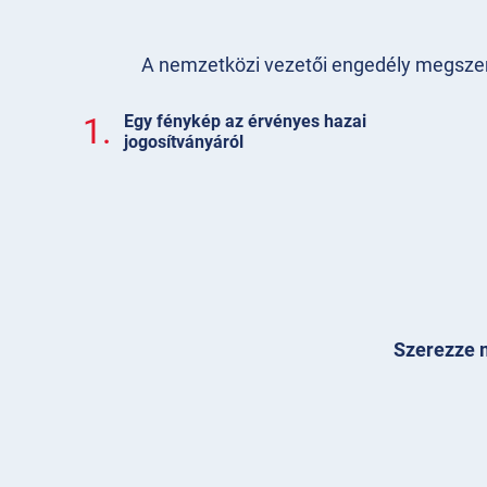
A nemzetközi vezetői engedély megszerzé
1.
Egy fénykép az érvényes hazai
jogosítványáról
Szerezze m