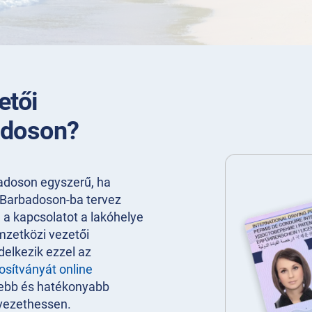
etői
adoson?
adoson egyszerű, ha
 Barbadoson-ba tervez
l a kapcsolatot a lakóhelye
emzetközi vezetői
elkezik ezzel az
osítványát online
sebb és hatékonyabb
 vezethessen.