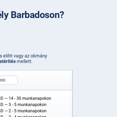
ély Barbadoson?
s előtt vagy az okmány
atérítés
mellett.
USD
SD
— 14 - 30 munkanapokon
SD
— 3 - 5 munkanapokon
SD
— 2 - 5 munkanapokon