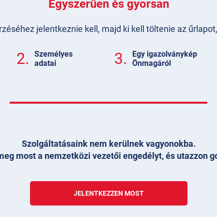
Egyszerűen és gyorsan
séhez jelentkeznie kell, majd ki kell töltenie az űrlapo
2.
Személyes
3.
Egy igazolványkép
adatai
Önmagáról
Szolgáltatásaink nem kerülnek vagyonokba.
eg most a nemzetközi vezetői engedélyt, és utazzon g
JELENTKEZZEN MOST