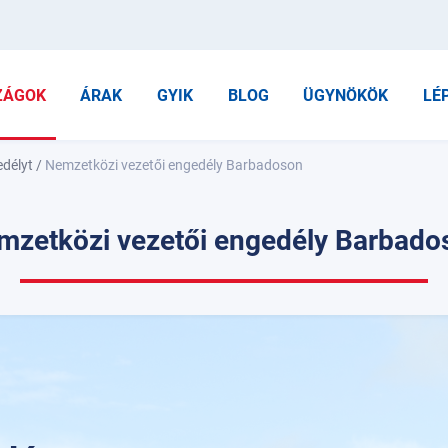
ZÁGOK
ÁRAK
GYIK
BLOG
ÜGYNÖKÖK
LÉ
edélyt
/
Nemzetközi vezetői engedély Barbadoson
mzetközi vezetői engedély Barbado