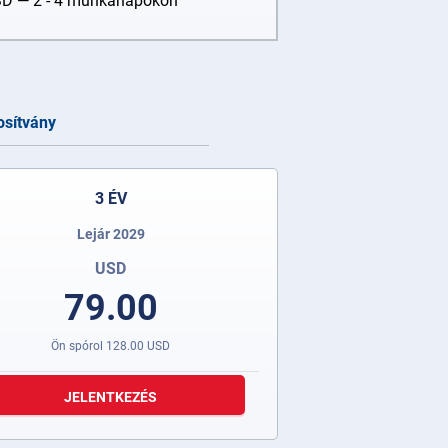
SD
— 2 - 4 munkanapokon
osítvány
3 ÉV
Lejár 2029
USD
79.00
Ön spórol
128.00
USD
JELENTKEZÉS