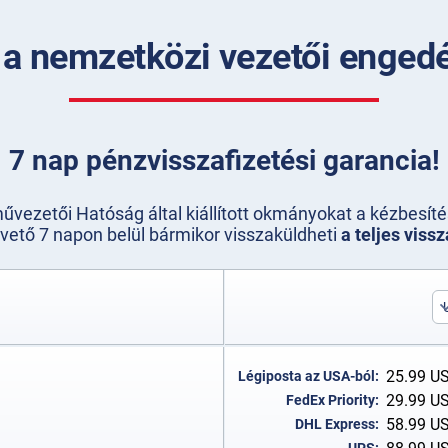
 a nemzetközi vezetői enged
7 nap pénzvisszafizetési garancia!
vezetői Hatóság által kiállított okmányokat a kézbesíté
vető 7 napon belül bármikor visszaküldheti
a teljes vissz
25.99
U
Légiposta az USA-ból:
29.99
U
FedEx Priority:
58.99
U
DHL Express: