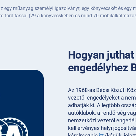
az egy műanyag személyi igazolványt, egy könyvecskét és egy m
re fordítással (29 a könyvecskében és mind 70 mobilalkalmazá
Hogyan juthat
engedélyhez 
Az 1968-as Bécsi Közúti Kö
vezetői engedélyeket a nemz
adhatják ki. A legtöbb orszá
autóklubok, a rendőrség vagy
nemzetközi vezetői engedé
kell érvényes helyi jogosítv
kérelmeznie
itt
(kérjük, jele