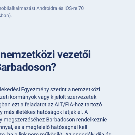
obilalkalmazást Androidra és iOS-re 70
sban).
 nemzetközi vezetői
Barbadoson?
zlekedési Egyezmény szerint a nemzetközi
eti kormányok vagy kijelölt szervezetek
gban ezt a feladatot az AIT/FIA-hoz tartozó
 más illetékes hatóságok látják el. A
ly megszerzéséhez Barbadoson rendelkeznie
ánnyal, és a megfelelő hatóságnál kell
zze, ha a link nem működik). Az engedély díja és