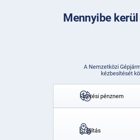
Mennyibe kerül
A Nemzetközi Gépjármű
kézbesítését kö
Fizetési pénznem
Szállítás