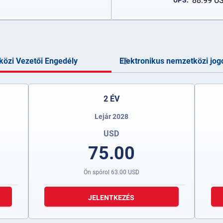
88.99
U
UPS:
özi Vezetői Engedély
Elektronikus nemzetközi jog
2 ÉV
Lejár 2028
USD
75.00
Ön spórol
63.00
USD
JELENTKEZÉS