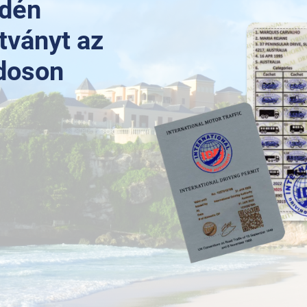
edén
tványt az
doson