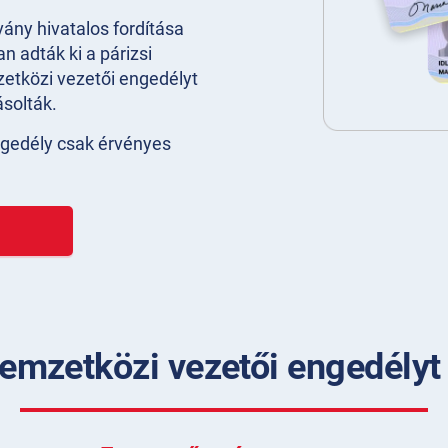
ány hivatalos fordítása
n adták ki a párizsi
etközi vezetői engedélyt
solták.
ngedély csak érvényes
emzetközi vezetői engedélyt