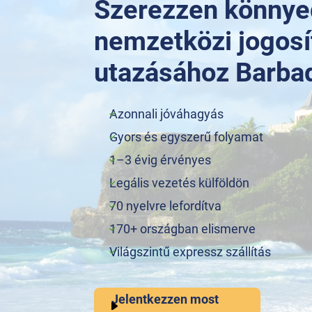
Szerezzen könny
nemzetközi jogosí
utazásához Barba
Azonnali jóváhagyás
Gyors és egyszerű folyamat
1–3 évig érvényes
Legális vezetés külföldön
70 nyelvre lefordítva
170+ országban elismerve
Világszintű expressz szállítás
Jelentkezzen most