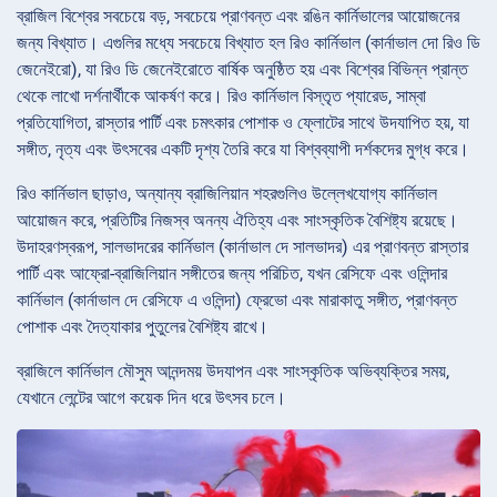
ব্রাজিল বিশ্বের সবচেয়ে বড়, সবচেয়ে প্রাণবন্ত এবং রঙিন কার্নিভালের আয়োজনের
জন্য বিখ্যাত। এগুলির মধ্যে সবচেয়ে বিখ্যাত হল রিও কার্নিভাল (কার্নাভাল দো রিও ডি
জেনেইরো), যা রিও ডি জেনেইরোতে বার্ষিক অনুষ্ঠিত হয় এবং বিশ্বের বিভিন্ন প্রান্ত
থেকে লাখো দর্শনার্থীকে আকর্ষণ করে। রিও কার্নিভাল বিস্তৃত প্যারেড, সাম্বা
প্রতিযোগিতা, রাস্তার পার্টি এবং চমৎকার পোশাক ও ফ্লোটের সাথে উদযাপিত হয়, যা
সঙ্গীত, নৃত্য এবং উৎসবের একটি দৃশ্য তৈরি করে যা বিশ্বব্যাপী দর্শকদের মুগ্ধ করে।
রিও কার্নিভাল ছাড়াও, অন্যান্য ব্রাজিলিয়ান শহরগুলিও উল্লেখযোগ্য কার্নিভাল
আয়োজন করে, প্রতিটির নিজস্ব অনন্য ঐতিহ্য এবং সাংস্কৃতিক বৈশিষ্ট্য রয়েছে।
উদাহরণস্বরূপ, সালভাদরের কার্নিভাল (কার্নাভাল দে সালভাদর) এর প্রাণবন্ত রাস্তার
পার্টি এবং আফ্রো-ব্রাজিলিয়ান সঙ্গীতের জন্য পরিচিত, যখন রেসিফে এবং ওলিন্দার
কার্নিভাল (কার্নাভাল দে রেসিফে এ ওলিন্দা) ফ্রেভো এবং মারাকাতু সঙ্গীত, প্রাণবন্ত
পোশাক এবং দৈত্যাকার পুতুলের বৈশিষ্ট্য রাখে।
ব্রাজিলে কার্নিভাল মৌসুম আনন্দময় উদযাপন এবং সাংস্কৃতিক অভিব্যক্তির সময়,
যেখানে লেন্টের আগে কয়েক দিন ধরে উৎসব চলে।