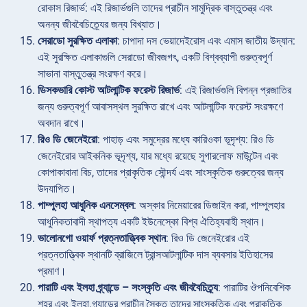
রোকাস রিজার্ভ: এই রিজার্ভগুলি তাদের প্রাচীন সামুদ্রিক বাস্তুতন্ত্র এবং
অনন্য জীববৈচিত্র্যের জন্য বিখ্যাত।
সেরাডো সুরক্ষিত এলাকা
: চাপাদা দস ভেয়াদেইরোস এবং এমাস জাতীয় উদ্যান:
এই সুরক্ষিত এলাকাগুলি সেরাডো জীবজগৎ, একটি বিশ্বব্যাপী গুরুত্বপূর্ণ
সাভানা বাস্তুতন্ত্র সংরক্ষণ করে।
ডিসকভারি কোস্ট আটলান্টিক ফরেস্ট রিজার্ভ
: এই রিজার্ভগুলি বিপন্ন প্রজাতির
জন্য গুরুত্বপূর্ণ আবাসস্থল সুরক্ষিত রাখে এবং আটলান্টিক ফরেস্ট সংরক্ষণে
অবদান রাখে।
রিও ডি জেনেইরো
: পাহাড় এবং সমুদ্রের মধ্যে কারিওকা ভূদৃশ্য: রিও ডি
জেনেইরোর আইকনিক ভূদৃশ্য, যার মধ্যে রয়েছে সুগারলোফ মাউন্টেন এবং
কোপাকাবানা বিচ, তাদের প্রাকৃতিক সৌন্দর্য এবং সাংস্কৃতিক গুরুত্বের জন্য
উদযাপিত।
পাম্পুলহা আধুনিক এনসেম্বল
: অস্কার নিমেয়ারের ডিজাইন করা, পাম্পুলহার
আধুনিকতাবাদী স্থাপত্য একটি ইউনেস্কো বিশ্ব ঐতিহ্যবাহী স্থান।
ভালোনগো ওয়ার্ফ প্রত্নতাত্ত্বিক স্থান
: রিও ডি জেনেইরোর এই
প্রত্নতাত্ত্বিক স্থানটি ব্রাজিলে ট্রান্সআটলান্টিক দাস ব্যবসার ইতিহাসের
প্রমাণ।
পারাটি এবং ইলহা গ্র্যান্ডে – সংস্কৃতি এবং জীববৈচিত্র্য
: পারাটির ঔপনিবেশিক
শহর এবং ইলহা গ্র্যান্ডের প্রাচীন সৈকত তাদের সাংস্কৃতিক এবং প্রাকৃতিক