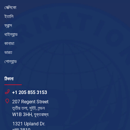
মেক্সিকো
ইতালি
ফ্রান্স
থাইল্যান্ড
কানাডা
ভারত
পোল্যান্ড
ঠিকানা
+1 205 855 3153
207 Regent Street
তৃতীয় তলা, সুইট, লন্ডন
W1B 3HH, যুক্তরাজ্য
1321 Upland Dr.