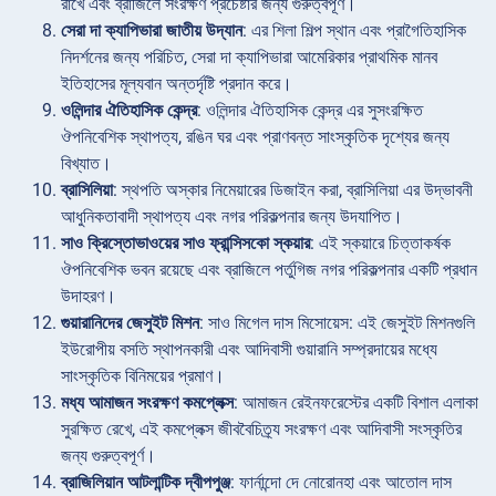
রাখে এবং ব্রাজিলে সংরক্ষণ প্রচেষ্টার জন্য গুরুত্বপূর্ণ।
সেরা দা ক্যাপিভারা জাতীয় উদ্যান
: এর শিলা শিল্প স্থান এবং প্রাগৈতিহাসিক
নিদর্শনের জন্য পরিচিত, সেরা দা ক্যাপিভারা আমেরিকার প্রাথমিক মানব
ইতিহাসের মূল্যবান অন্তর্দৃষ্টি প্রদান করে।
ওলিন্দার ঐতিহাসিক কেন্দ্র
: ওলিন্দার ঐতিহাসিক কেন্দ্র এর সুসংরক্ষিত
ঔপনিবেশিক স্থাপত্য, রঙিন ঘর এবং প্রাণবন্ত সাংস্কৃতিক দৃশ্যের জন্য
বিখ্যাত।
ব্রাসিলিয়া
: স্থপতি অস্কার নিমেয়ারের ডিজাইন করা, ব্রাসিলিয়া এর উদ্ভাবনী
আধুনিকতাবাদী স্থাপত্য এবং নগর পরিকল্পনার জন্য উদযাপিত।
সাও ক্রিস্তোভাওয়ের সাও ফ্রান্সিসকো স্কয়ার
: এই স্কয়ারে চিত্তাকর্ষক
ঔপনিবেশিক ভবন রয়েছে এবং ব্রাজিলে পর্তুগিজ নগর পরিকল্পনার একটি প্রধান
উদাহরণ।
গুয়ারানিদের জেসুইট মিশন
: সাও মিগেল দাস মিসোয়েস: এই জেসুইট মিশনগুলি
ইউরোপীয় বসতি স্থাপনকারী এবং আদিবাসী গুয়ারানি সম্প্রদায়ের মধ্যে
সাংস্কৃতিক বিনিময়ের প্রমাণ।
মধ্য আমাজন সংরক্ষণ কমপ্লেক্স
: আমাজন রেইনফরেস্টের একটি বিশাল এলাকা
সুরক্ষিত রেখে, এই কমপ্লেক্স জীববৈচিত্র্য সংরক্ষণ এবং আদিবাসী সংস্কৃতির
জন্য গুরুত্বপূর্ণ।
ব্রাজিলিয়ান আটলান্টিক দ্বীপপুঞ্জ
: ফার্নান্দো দে নোরোনহা এবং আতোল দাস