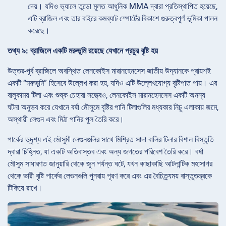
দেয়। যদিও ভ্যালে তুডো মূলত আধুনিক MMA দ্বারা প্রতিস্থাপিত হয়েছে,
এটি ব্রাজিল এবং তার বাইরে কমব্যাট স্পোর্টের বিকাশে গুরুত্বপূর্ণ ভূমিকা পালন
করেছে।
তথ্য ৯: ব্রাজিলে একটি মরুভূমি রয়েছে যেখানে প্রচুর বৃষ্টি হয়
উত্তর-পূর্ব ব্রাজিলে অবস্থিত লেনকোইস মারানহেনসেস জাতীয় উদ্যানকে প্রায়শই
একটি “মরুভূমি” হিসেবে উল্লেখ করা হয়, যদিও এটি উল্লেখযোগ্য বৃষ্টিপাত পায়। এর
বালুকাময় টিলা এবং শুষ্ক চেহারা সত্ত্বেও, লেনকোইস মারানহেনসেস একটি অনন্য
ঘটনা অনুভব করে যেখানে বর্ষা মৌসুমে বৃষ্টির পানি টিলাগুলির মধ্যকার নিচু এলাকায় জমে,
অস্থায়ী লেগুন এবং মিঠা পানির পুল তৈরি করে।
পার্কের ভূদৃশ্য এই মৌসুমী লেগুনগুলির সাথে মিশ্রিত সাদা বালির টিলার বিশাল বিস্তৃতি
দ্বারা চিহ্নিত, যা একটি অতিবাস্তব এবং অন্য জগতের পরিবেশ তৈরি করে। বর্ষা
মৌসুম সাধারণত জানুয়ারি থেকে জুন পর্যন্ত ঘটে, যখন কাছাকাছি আটলান্টিক মহাসাগর
থেকে ভারী বৃষ্টি পার্কের লেগুনগুলি পুনরায় পূরণ করে এবং এর বৈচিত্র্যময় বাস্তুতন্ত্রকে
টিকিয়ে রাখে।