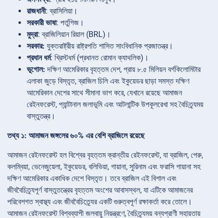
রাজধানী
: ব্রাসিলিয়া।
সরকারী ভাষা
: পর্তুগিজ।
মুদ্রা
: ব্রাজিলিয়ান রিয়াল (BRL)।
সরকার:
যুক্তরাষ্ট্রীয় রাষ্ট্রপতি শাসিত সাংবিধানিক প্রজাতন্ত্র।
প্রধান ধর্ম
: খ্রিস্টধর্ম (প্রধানত রোমান ক্যাথলিক)।
ভূগোল:
দক্ষিণ আমেরিকার বৃহত্তম দেশ, প্রায় ৮.৫ মিলিয়ন বর্গকিলোমিটার
এলাকা জুড়ে বিস্তৃত, ব্রাজিল চিলি এবং ইকুয়েডর ছাড়া সমস্ত দক্ষিণ
আমেরিকান দেশের সাথে সীমানা ভাগ করে, যেখানে রয়েছে আমাজন
রেইনফরেস্ট, প্যান্টানাল জলাভূমি এবং আটলান্টিক উপকূলরেখা সহ বৈচিত্র্যময়
বাস্তুতন্ত্র।
তথ্য ১: আমাজন জঙ্গলের ৬০% এর বেশি ব্রাজিলে রয়েছে
আমাজন রেইনফরেস্ট হল বিশ্বের বৃহত্তম ক্রান্তীয় রেইনফরেস্ট, যা ব্রাজিল, পেরু,
কলম্বিয়া, ভেনেজুয়েলা, ইকুয়েডর, বলিভিয়া, গায়ানা, সুরিনাম এবং ফরাসি গায়ানা সহ
দক্ষিণ আমেরিকার একাধিক দেশে বিস্তৃত। তবে ব্রাজিল এই বিশাল এবং
জীববৈচিত্র্যপূর্ণ বাস্তুতন্ত্রের বৃহত্তম অংশের আবাসস্থল, যা এটিকে আমাজনের
পরিবেশগত স্বাস্থ্য এবং জীববৈচিত্র্যের একটি গুরুত্বপূর্ণ রক্ষাকর্তা করে তোলে।
আমাজন রেইনফরেস্ট বিশ্বব্যাপী জলবায়ু নিয়ন্ত্রণে, বৈচিত্র্যময় বন্যপ্রাণী সহায়তায়