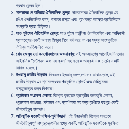
প্রধান কেন্দ্র ছিল।
সালভাদর দে বাহিয়ার ঐতিহাসিক কেন্দ্র
: সালভাদরের ঐতিহাসিক কেন্দ্র এর
রঙিন ঔপনিবেশিক ভবন, পাথরের রাস্তা এবং প্রাণবন্ত আফ্রো-ব্রাজিলিয়ান
সংস্কৃতি দ্বারা চিহ্নিত।
সাও লুইসের ঐতিহাসিক কেন্দ্র
: সাও লুইস পর্তুগিজ ঔপনিবেশিক এবং আদিবাসী
স্থাপত্যের একটি অনন্য মিশ্রণ নিয়ে গর্ব করে, যা এর সমৃদ্ধ সাংস্কৃতিক
ঐতিহ্য প্রতিফলিত করে।
বোম জেসুস দো কনগোনহাসের অভয়ারণ্য
: এই অভয়ারণ্যে আলেইজাদিনহোর
আইকনিক “স্টেশনস অফ দ্য ক্রস” সহ বারোক ভাস্কর্য এবং চার্চের একটি
সিরিজ রয়েছে।
ইগুয়াসু জাতীয় উদ্যান
: বিস্ময়কর ইগুয়াসু জলপ্রপাতের আবাসস্থল, এই
জাতীয় উদ্যান এর শ্বাসরুদ্ধকর প্রাকৃতিক সৌন্দর্য এবং বৈচিত্র্যময়
বাস্তুতন্ত্রের জন্য বিখ্যাত।
প্যান্টানাল সংরক্ষণ এলাকা
: বিশ্বের বৃহত্তম ক্রান্তীয় জলাভূমি এলাকা,
প্যান্টানাল জাগুয়ার, কেইমান এবং ক্যাপিবারা সহ বন্যপ্রাণীতে ভরপুর একটি
জীববৈচিত্র্য হটস্পট।
আটলান্টিক ফরেস্ট দক্ষিণ-পূর্ব রিজার্ভ
: এই রিজার্ভগুলি বিশ্বের সবচেয়ে
জীববৈচিত্র্যপূর্ণ বাস্তুতন্ত্রগুলির মধ্যে একটি, আটলান্টিক ফরেস্টকে সুরক্ষিত