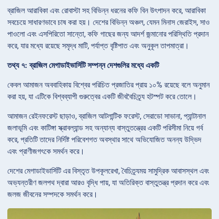
ব্রাজিল আরাবিকা এবং রোবাস্টা সহ বিভিন্ন ধরনের কফি বিন উৎপাদন করে, আরাবিকা
সবচেয়ে সাধারণভাবে চাষ করা হয়। দেশের বিভিন্ন অঞ্চল, যেমন মিনাস জেরাইস, সাও
পাওলো এবং এসপিরিতো সান্তো, কফি গাছের জন্য আদর্শ জন্মানোর পরিস্থিতি প্রদান
করে, যার মধ্যে রয়েছে সমৃদ্ধ মাটি, পর্যাপ্ত বৃষ্টিপাত এবং অনুকূল তাপমাত্রা।
তথ্য ৭: ব্রাজিল মেগাডাইভার্সিটি সম্পন্ন দেশগুলির মধ্যে একটি
কেবল আমাজন অববাহিকায় বিশ্বের পরিচিত প্রজাতির প্রায় ১০% রয়েছে বলে অনুমান
করা হয়, যা এটিকে বিশ্বব্যাপী গুরুত্বের একটি জীববৈচিত্র্য হটস্পট করে তোলে।
আমাজন রেইনফরেস্ট ছাড়াও, ব্রাজিল আটলান্টিক ফরেস্ট, সেরাডো সাভানা, প্যান্টানাল
জলাভূমি এবং কাটিঙ্গা স্ক্রাবল্যান্ড সহ অন্যান্য বাস্তুতন্ত্রের একটি পরিসীমা নিয়ে গর্ব
করে, প্রতিটি তাদের নির্দিষ্ট পরিবেশগত অবস্থার সাথে অভিযোজিত অনন্য উদ্ভিদ
এবং প্রাণীজগৎকে সমর্থন করে।
দেশের মেগাডাইভার্সিটি এর বিস্তৃত উপকূলরেখা, বৈচিত্র্যময় সামুদ্রিক আবাসস্থল এবং
অভ্যন্তরীণ জলপথ দ্বারা আরও বৃদ্ধি পায়, যা অতিরিক্ত বাস্তুতন্ত্র প্রদান করে এবং
জলজ জীবনের সম্পদকে সমর্থন করে।