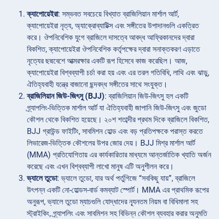
ক্যাপোয়েইরা
: সম্ভবত সবচেয়ে বিখ্যাত ব্রাজিলিয়ান মার্শাল আর্ট,
ক্যাপোয়েইরা নৃত্য, অ্যাক্রোব্যাটিক্স এবং সঙ্গীতের উপাদানগুলি একত্রিত
করে। ঔপনিবেশিক যুগে ব্রাজিলে দাসত্বে আবদ্ধ আফ্রিকানদের দ্বারা
বিকশিত, ক্যাপোয়েইরা ঔপনিবেশিক কর্তৃপক্ষের দ্বারা সনাক্তকরণ এড়াতে
নৃত্যের ছদ্মবেশে আত্মরক্ষার একটি রূপ হিসেবে কাজ করেছিল। আজ,
ক্যাপোয়েইরা বিশ্বব্যাপী চর্চা করা হয় এবং এর তরল গতিবিধি, লাথি এবং ঝাড়ু,
ঐতিহ্যবাহী যন্ত্রে বাজানো ছন্দবদ্ধ সঙ্গীতের সাথে সংযুক্ত।
ব্রাজিলিয়ান জিউ-জিৎসু (BJJ)
: ব্রাজিলিয়ান জিউ-জিৎসু হল একটি
গ্র্যাপলিং-ভিত্তিক মার্শাল আর্ট যা ঐতিহ্যবাহী জাপানি জিউ-জিৎসু এবং জুডো
কৌশল থেকে বিকশিত হয়েছে। ২০শ শতাব্দীর প্রথম দিকে ব্রাজিলে বিকশিত,
BJJ গ্রাউন্ড ফাইটিং, সাবমিশন হোল্ড এবং বড় প্রতিপক্ষকে পরাস্ত করতে
লিভারেজ-ভিত্তিক কৌশলের উপর জোর দেয়। BJJ মিশ্র মার্শাল আর্ট
(MMA) প্রতিযোগিতায় এর কার্যকারিতার মাধ্যমে আন্তর্জাতিক খ্যাতি অর্জন
করেছে এবং এখন বিশ্বব্যাপী লাখো মানুষ এটি অনুশীলন করে।
ভ্যালে তুডো
: ভ্যালে তুডো, যার অর্থ পর্তুগিজে “সবকিছু যায়”, ব্রাজিলে
উৎপন্ন একটি নো-হোল্ডস-বার্ড কমব্যাট স্পোর্ট। MMA এর প্রাথমিক রূপের
অনুরূপ, ভ্যালে তুডো ম্যাচগুলি যোদ্ধাদের ন্যূনতম নিয়ম বা বিধিমালা সহ
স্ট্রাইকিং, গ্র্যাপলিং এবং সাবমিশন সহ বিভিন্ন কৌশল ব্যবহার করার অনুমতি